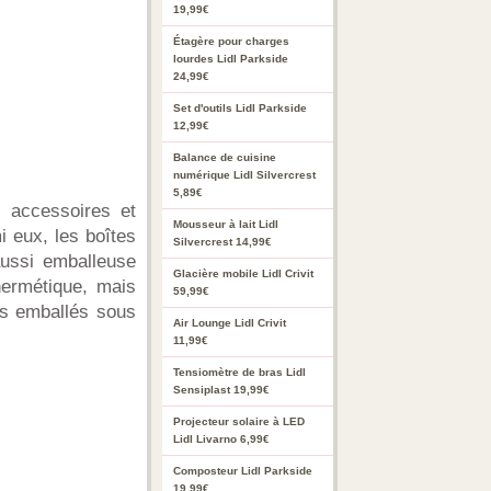
19,99€
Étagère pour charges
lourdes Lidl Parkside
24,99€
Set d'outils Lidl Parkside
12,99€
Balance de cuisine
numérique Lidl Silvercrest
5,89€
s accessoires et
Mousseur à lait Lidl
i eux, les boîtes
Silvercrest 14,99€
aussi emballeuse
Glacière mobile Lidl Crivit
hermétique, mais
59,99€
rs emballés sous
Air Lounge Lidl Crivit
11,99€
Tensiomètre de bras Lidl
Sensiplast 19,99€
Projecteur solaire à LED
Lidl Livarno 6,99€
Composteur Lidl Parkside
19,99€