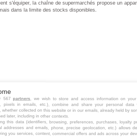
rent s'équiper, la chaîne de supermarchés propose un appar
 mais dans la limite des stocks disponibles.
ome
ur 567
partners
, we wish to store and access information on your
s, pixels in emails, etc.), combine and share your personal data 
, whether collected on this website or in our emails, already held by so
ed later, including in other contexts.
 mise sous vide Silvercrest
ng this data (identifiers, browsing, preferences, purchases, loyalty 
al addresses and emails, phone, precise geolocation, etc.) allows d
nnées encore, on hésitait à s'offrir un tel genre de produit
ring you services, content, commercial offers and ads across your de