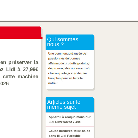
Qui sommes
nous ?
 en préserver la
z Lidl à 27,99€
e cette machine
2026.
Articles sur le
même sujet
Appareil à croque-monsieur
Lidl Silvercrest 7,49€
Coupe-bordures taille-haies
sans fil Lidl Parkside