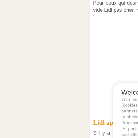
Pour ceux qui dési
vide Lidl pas cher,
Welc
With o
(cookie
partners
or obtain
Lidl appareil de
Processi
IP, post
S'il y a quelques a
and offe