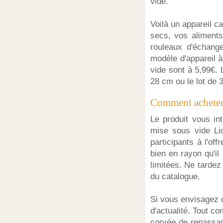
vide.
Voilà un appareil 
secs, vos aliments
rouleaux d'échang
modèle d'appareil à
vide sont à 5,99€. 
28 cm ou le lot de 
Comment acheter l
Le produit vous i
mise sous vide Lid
participants à l'off
bien en rayon qu'il
limitées. Ne tardez
du catalogue.
Si vous envisagez 
d'actualité. Tout c
corvée de repassag