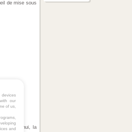
eil de mise sous
 devices
with our
me of us,
programs,
eveloping
, aujourd'hui, la
vices and