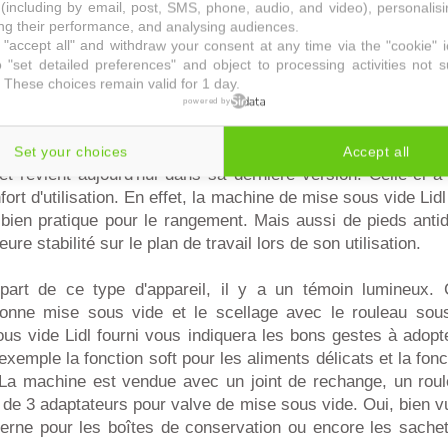
e plus. Les machines à mettre sous vide avec film plastiq
(including by email, post, SMS, phone, audio, and video), personalis
g their performance, and analysing audiences.
reux sont les ménages à en posséder. Elles sont idéale
"accept all" and withdraw your consent at any time via the "cookie" 
es d'aliments, même les aliments sensibles.
 "set detailed preferences" and object to processing activities not s
 These choices remain valid for 1 day.
de l'appareil Lidl de mise sous vide
powered by
se sous vide Lidl d'une puissance de 125W a une garantie d
 et existe en blanc ou en noir. Il a déjà connu le succès
Set your choices
Accept all
et revient aujourd'hui dans sa dernière version. Celle-ci a
ort d'utilisation. En effet, la machine de mise sous vide Lidl
 bien pratique pour le rangement. Mais aussi de pieds anti
ure stabilité sur le plan de travail lors de son utilisation.
art de ce type d'appareil, il y a un témoin lumineux. 
bonne mise sous vide et le scellage avec le rouleau so
ous vide Lidl fourni vous indiquera les bons gestes à adopt
exemple la fonction soft pour les aliments délicats et la fonc
La machine est vendue avec un joint de rechange, un roul
de 3 adaptateurs pour valve de mise sous vide. Oui, bien v
erne pour les boîtes de conservation ou encore les sache