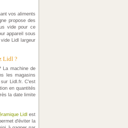
ant vos aliments
igne propose des
us vide pour ce
our appareil sous
vide Lidl largeur
z Lidl ?
? La machine de
ans les magasins
sur Lidl.fr. C'est
tion en quantités
ès la date limite
céramique Lidl
est
ermet d'éviter la
ini à gagner par