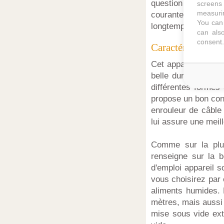
question ne se pos
screens 
measurin
courantes et nomb
You can 
longtemps tous typ
can also
consent.
Caractéristiques 
Cet appareil de mi
belle durée de vie
différentes formes 
propose un bon conf
enrouleur de câble
lui assure une meille
Comme sur la plup
renseigne sur la 
d'emploi appareil s
vous choisirez par 
aliments humides. 
mètres, mais aussi 
mise sous vide ext