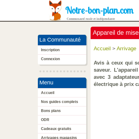
Notre-bon-plan.com
Communauté rusée et indépendante
Appareil de mise
La Communauté
Accueil
>
Arrivage
Inscription
Connexion
Avis à ceux qui s
saveur. L'apparei
avec 3 adaptateu
Menu
électrique à prix c
Accueil
Nos guides complets
Bons plans
ODR
Cadeaux gratuits
Arrivages magasins