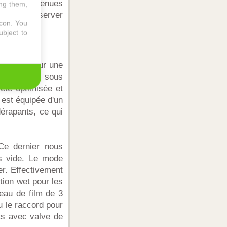
ue sont devenues
ing them,
s pour conserver
icon
. You
ubject to
e 3 ans pour une
 en magasin sous
 été optimisée et
 est équipée d'un
dérapants, ce qui
Ce dernier nous
us vide. Le mode
er. Effectivement
tion wet pour les
eau de film de 3
u le raccord pour
ts avec valve de