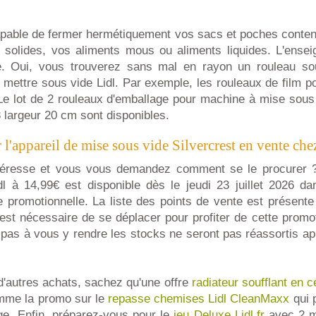
capable de fermer hermétiquement vos sacs et poches conten
 solides, vos aliments mous ou aliments liquides. L'ense
e. Oui, vous trouverez sans mal en rayon un rouleau so
 mettre sous vide Lidl. Par exemple, les rouleaux de film p
Le lot de 2 rouleaux d'emballage pour machine à mise sous 
3 largeur 20 cm sont disponibles.
'appareil de mise sous vide Silvercrest en vente che
ntéresse et vous vous demandez comment se le procurer 
l à 14,99€ est disponible dès le jeudi 23 juillet 2026 d
re promotionnelle. La liste des points de vente est présente 
 est nécessaire de se déplacer pour profiter de cette promo
 pas à vous y rendre les stocks ne seront pas réassortis apr
d'autres achats, sachez qu'une offre
radiateur soufflant en 
omme la promo sur le
repasse chemises Lidl CleanMaxx
qui p
e. Enfin, préparez-vous pour le
jeu Deluxe Lidl.fr
avec 2 m