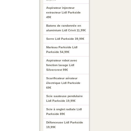
Aspirateur injecteur
extracteur Lidl Parkside
49€
Batons de randonnée en
aluminium Lidl Crivit 11,99€
Serre Lidl Parkside 39,99€
Marteau Parkside Lidl
Parkside 54,99€
Aspirateur robot avec
fonction lavage Lidl
Silvercrest 99€
Scarificateur aérateur
électrique Lidl Parkside
69€
Scie sauteuse pendulaire
Lidl Parkside 19,99€
Scie à onglet radiale Lidl
Parkside 89€
Défonceuse Lidl Parkside
19,99€