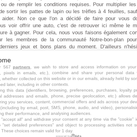
e ou de remplir les conditions requises. Pour multiplier l
 sortir les pattes de lapin ou les trèfles à 4 feuilles, sa
aider. Non ce que l'on a décidé de faire pour vous d
ous voir offrir une auto, c'est de retrouver ici même le
ure à gagner. Pour cela, nous vous faisons également conf
r les membres de la communauté Notre-bon-plan pour 
derniers jeux et bons plans du moment. D'ailleurs n'hé
 à proposer vos meilleurs bons plans avec ou sans voiture à l
ome
ur 567
partners
, we wish to store and access information on your
s, pixels in emails, etc.), combine and share your personal data 
, whether collected on this website or in our emails, already held by so
ed later, including in other contexts.
ng this data (identifiers, browsing, preferences, purchases, loyalty 
al addresses and emails, phone, precise geolocation, etc.) allows d
ring you services, content, commercial offers and ads across your de
(including by email, post, SMS, phone, audio, and video), personalis
g their performance, and analysing audiences.
"accept all" and withdraw your consent at any time via the "cookie" 
 "set detailed preferences" and object to processing activities not s
 These choices remain valid for 1 day.
powered by