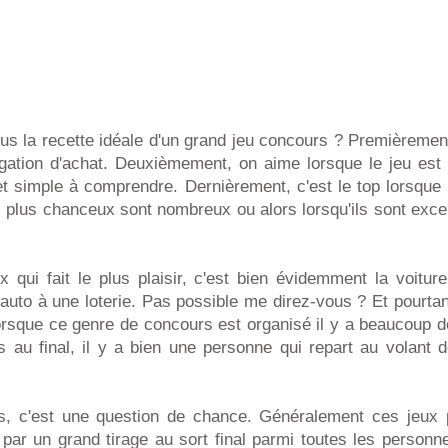
us la recette idéale d'un grand jeu concours ? Premièrement, i
igation d'achat. Deuxièmement, on aime lorsque le jeu est or
et simple à comprendre. Dernièrement, c'est le top lorsque
s plus chanceux sont nombreux ou alors lorsqu'ils sont exce
 qui fait le plus plaisir, c'est bien évidemment la voitur
uto à une loterie. Pas possible me direz-vous ? Et pourtant
orsque ce genre de concours est organisé il y a beaucoup d
is au final, il y a bien une personne qui repart au volant
is, c'est une question de chance. Généralement ces jeux
 par un grand tirage au sort final parmi toutes les personne