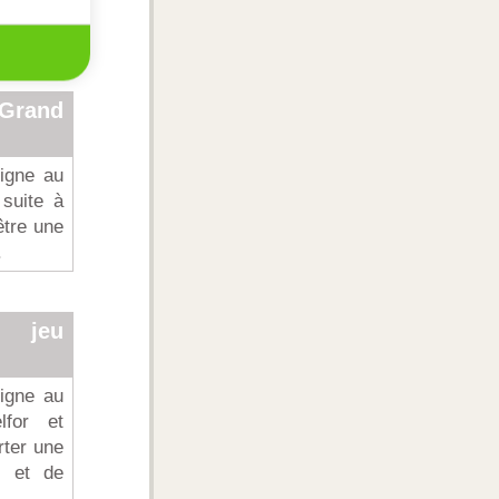
 Grand
ligne au
suite à
être une
.
d jeu
ligne au
lfor et
rter une
s et de