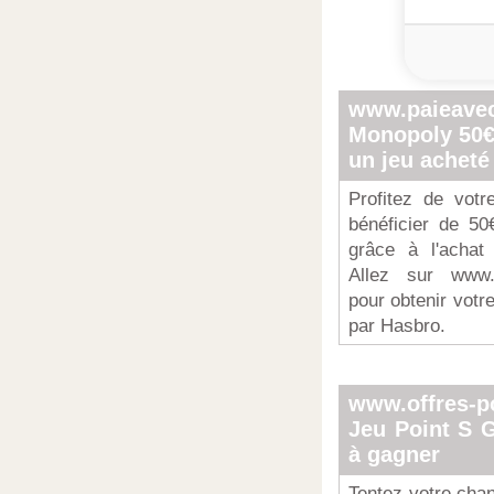
www.paieave
Monopoly 50€ 
un jeu acheté
Profitez de vot
bénéficier de 50€
grâce à l'achat
Allez sur www.p
pour obtenir votre
par Hasbro.
www.offres-po
Jeu Point S 
à gagner
Tentez votre chan