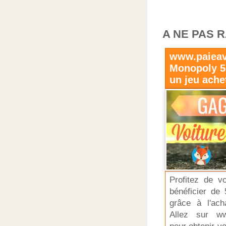
A NE PAS 
www.paiea
Monopoly 50
un jeu ache
Profitez de v
bénéficier de 
grâce à l'ach
Allez sur ww