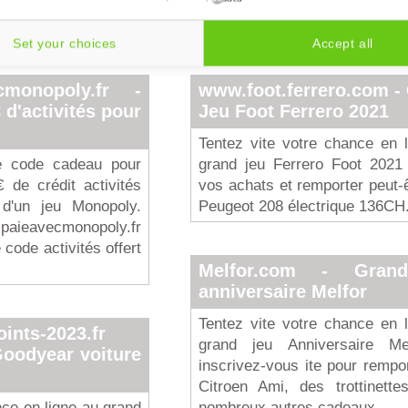
Set your choices
Accept all
cmonopoly.fr -
www.foot.ferrero.com -
d'activités pour
Jeu Foot Ferrero 2021
Tentez vite votre chance en 
re code cadeau pour
grand jeu Ferrero Foot 2021 
 de crédit activités
vos achats et remporter peut-
 d'un jeu Monopoly.
Peugeot 208 électrique 136CH
aieavecmonopoly.fr
 code activités offert
Melfor.com - Gran
anniversaire Melfor
Tentez vite votre chance en 
ints-2023.fr
grand jeu Anniversaire Me
Goodyear voiture
inscrivez-vous ite pour rempo
Citroen Ami, des trottinette
ce en ligne au grand
nombreux autres cadeaux.