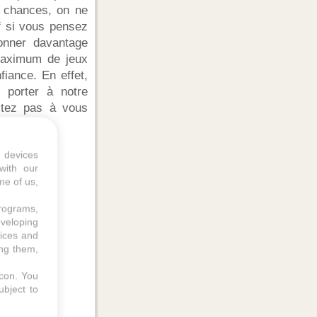
es chances, on ne
uf si vous pensez
onner davantage
 maximum de jeux
iance. En effet,
porter à notre
sitez pas à vous
a clé.
 devices
with our
me of us,
programs,
eveloping
vices and
ing them,
icon
. You
ubject to