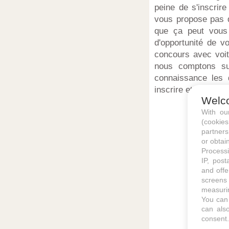
peine de s'inscrir
vous propose pas de
que ça peut vous 
d'opportunité de v
concours avec voit
nous comptons su
connaissance les 
inscrire et surtout
Welc
With o
(cookie
partners
or obtain
Processi
IP, post
and offe
screens 
measurin
You can 
can also
consent.