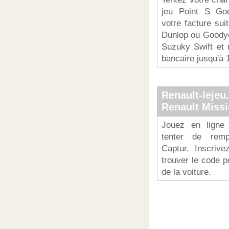
jeu Point S Goo
votre facture sui
Dunlop ou Goodye
Suzuky Swift et 
bancaire jusqu'à 
Renault-lejeu
Renault Miss
Jouez en ligne
tenter de remp
Captur. Inscrive
trouver le code p
de la voiture.