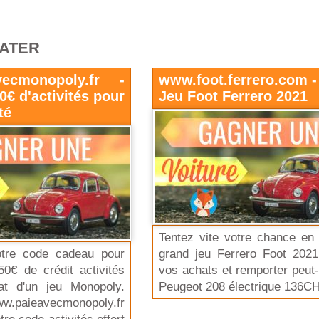
RATER
vecmonopoly.fr -
www.foot.ferrero.com 
€ d'activités pour
Jeu Foot Ferrero 2021
té
Tentez vite votre chance en 
otre code cadeau pour
grand jeu Ferrero Foot 2021
50€ de crédit activités
vos achats et remporter peut-
at d'un jeu Monopoly.
Peugeot 208 électrique 136CH
w.paieavecmonopoly.fr