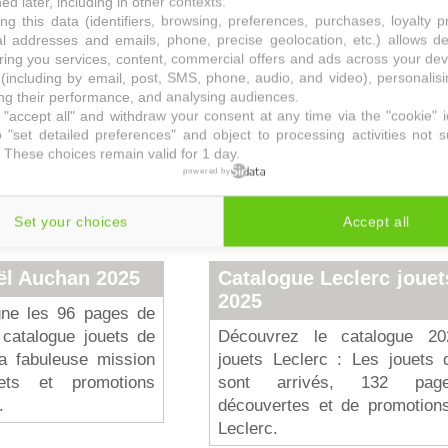
ed later, including in other contexts.
ng this data (identifiers, browsing, preferences, purchases, loyalty 
ing Jouet Noël
Catalogue Noël La G
al addresses and emails, phone, precise geolocation, etc.) allows d
Récré 2025
ring you services, content, commercial offers and ads across your de
(including by email, post, SMS, phone, audio, and video), personalis
logue de jouets King
Découvrez le catalogue en l
g their performance, and analysing audiences.
 2022. 212 pages
Noël de La Grande Récré
"accept all" and withdraw your consent at any time via the "cookie" 
 "set detailed preferences" and object to processing activities not s
nouveautés et jouets
Profitez des promotions, of
 These choices remain valid for 1 day.
els pour garçons et
remboursement et de fidélit
powered by
ix avec le programme
trouver les cadeaux tant att
mium.
vos enfants.
Set your choices
Accept all
ël Auchan 2025
Catalogue Leclerc jouet
2025
gne les 96 pages de
 catalogue jouets de
Découvrez le catalogue 2
a fabuleuse mission
jouets Leclerc : Les jouets 
ets et promotions
sont arrivés, 132 pa
.
découvertes et de promotions
Leclerc.