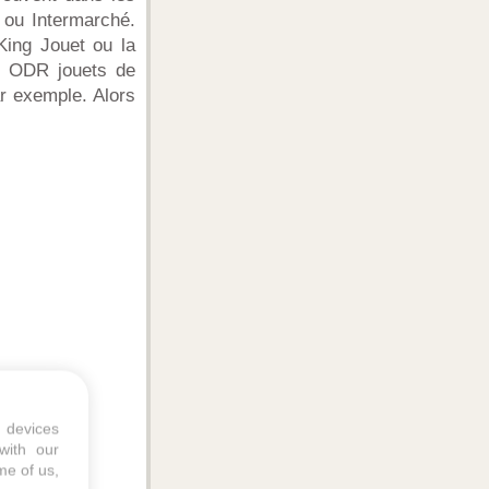
 ou Intermarché.
King Jouet ou la
es ODR jouets de
ar exemple. Alors
 devices
with our
me of us,