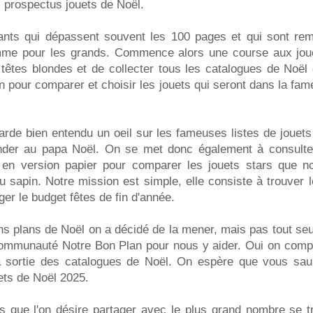
 prospectus jouets de Noël.
iants qui dépassent souvent les 100 pages et qui sont re
mme pour les grands. Commence alors une course aux jouet
 têtes blondes et de collecter tous les catalogues de Noël
on pour comparer et choisir les jouets qui seront dans la fame
arde bien entendu un oeil sur les fameuses listes de jouet
der au papa Noël. On se met donc également à consulter
 en version papier pour comparer les jouets stars que no
u sapin. Notre mission est simple, elle consiste à trouver l
ger le budget fêtes de fin d'année.
s plans de Noël on a décidé de la mener, mais pas tout seu
ommunauté Notre Bon Plan pour nous y aider. Oui on comp
a sortie des catalogues de Noël. On espère que vous sau
ets de Noël 2025.
s que l'on désire partager avec le plus grand nombre se t