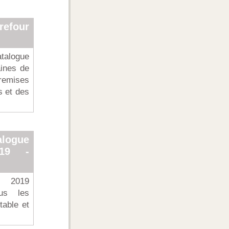
refour
talogue
aines de
remises
s et des
ogue
019 -
e 2019
us les
table et