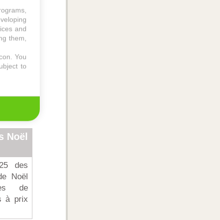
programs,
rande
eveloping
vices and
ing them,
igne de
 2025.
icon
. You
ubject to
fres de
és pour
endus de
s Noël
025 des
de Noël
ges de
 à prix