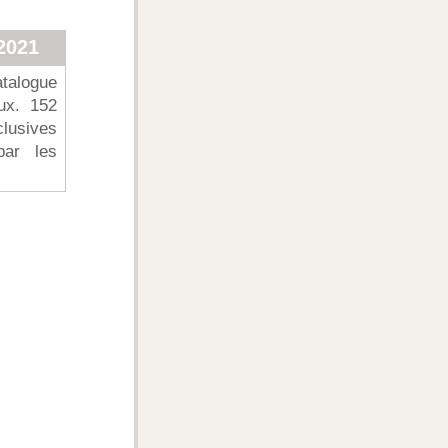
2021
atalogue
ux. 152
lusives
par les