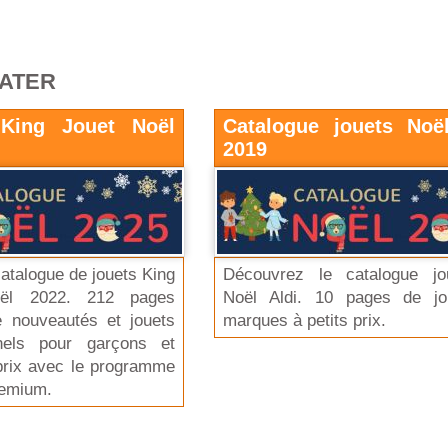
RATER
 King Jouet Noël
Catalogue jouets Noë
2019
atalogue de jouets King
Découvrez le catalogue jo
ël 2022. 212 pages
Noël Aldi. 10 pages de jo
e nouveautés et jouets
marques à petits prix.
nnels pour garçons et
 prix avec le programme
remium.