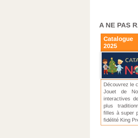
A NE PAS 
Catalogue
2025
Découvrez le c
Jouet de No
interactives d
plus traditio
filles à super
fidélité King P