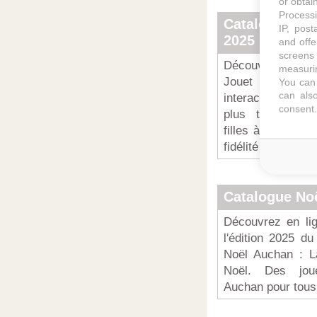
or obtain
Processi
Catalogue K
IP, post
2025
and offe
screens 
Découvrez le cata
measurin
Jouet de Noël
You can 
can also
interactives de 
consent.
plus traditionn
filles à super pr
fidélité King Pre
Catalogue No
Découvrez en li
l'édition 2025 du
Noël Auchan : L
Noël. Des jou
Auchan pour tous