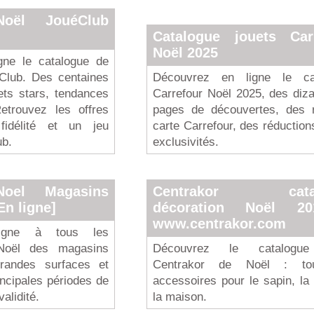
Noël JouéClub
Catalogue jouets Car
Noël 2025
gne le catalogue de
Club. Des centaines
Découvrez en ligne le ca
ts stars, tendances
Carrefour Noël 2025, des diz
etrouvez les offres
pages de découvertes, des 
fidélité et un jeu
carte Carrefour, des réduction
ub.
exclusivités.
Noel Magasins
Centrakor catal
En ligne]
décoration Noël 2
www.centrakor.com
igne à tous les
Noël des magasins
Découvrez le catalogu
grandes surfaces et
Centrakor de Noël : to
ncipales périodes de
accessoires pour le sapin, la 
alidité.
la maison.