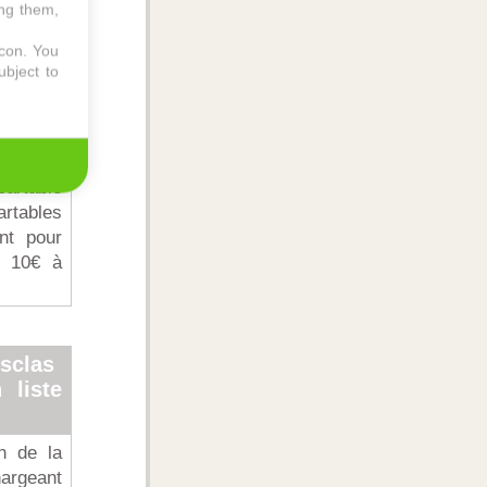
ing them,
agendas,
ction à
icon
. You
ubject to
2022
cartable
artables
nt pour
e 10€ à
sclas
 liste
n de la
hargeant