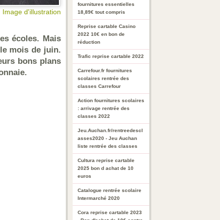
fournitures essentielles
Image d'illustration
18,89€ tout compris
Reprise cartable Casino
2022 10€ en bon de
es écoles. Mais
réduction
le mois de juin.
Trafic reprise cartable 2022
eurs bons plans
onnaie.
Carrefour.fr fournitures
scolaires rentrée des
classes Carrefour
Action fournitures scolaires
: arrivage rentrée des
classes 2022
Jeu.Auchan.fr/rentreedescl
asses2020 - Jeu Auchan
liste rentrée des classes
Cultura reprise cartable
2025 bon d achat de 10
euros
Catalogue rentrée scolaire
Intermarché 2020
Cora reprise cartable 2023