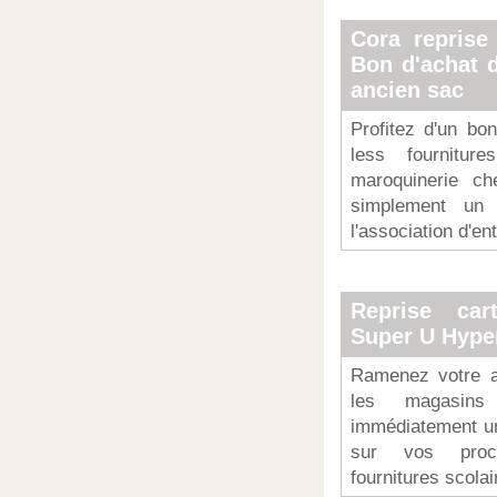
Cora reprise
Bon d'achat 
ancien sac
Profitez d'un bo
less fournitur
maroquinerie ch
simplement un 
l'association d'en
Reprise car
Super U Hype
Ramenez votre a
les magasin
immédiatement un
sur vos proc
fournitures scola