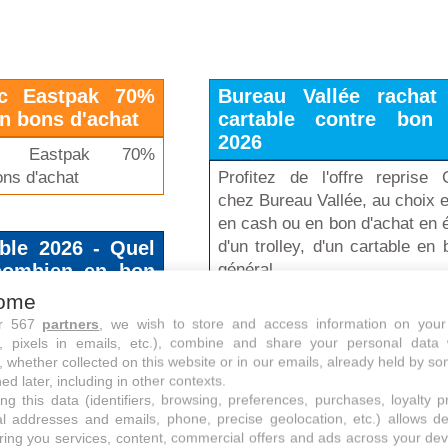
ac Eastpak 70%
Bureau Vallée rachat
n bons d'achat
cartable contre bon 
2026
ac Eastpak 70%
ns d'achat
Profitez de l'offre reprise 
chez Bureau Vallée, au choix 
en cash ou en bon d'achat en
d'un trolley, d'un cartable en 
able 2026 - Quel
général.
combien en bon
?
ome
ur 567
partners
, we wish to store and access information on your
mble des opérations
Action fournitures scola
s, pixels in emails, etc.), combine and share your personal data 
 2026 et profitez de
arrivage rentrée des c
, whether collected on this website or in our emails, already held by so
vantageuse en fonction
ed later, including in other contexts.
2022
 et de vos magasins
ng this data (identifiers, browsing, preferences, purchases, loyalty 
al addresses and emails, phone, precise geolocation, etc.) allows d
Profitez de l'arrivage Ac
ring you services, content, commercial offers and ads across your de
fournitures scolaires à petit