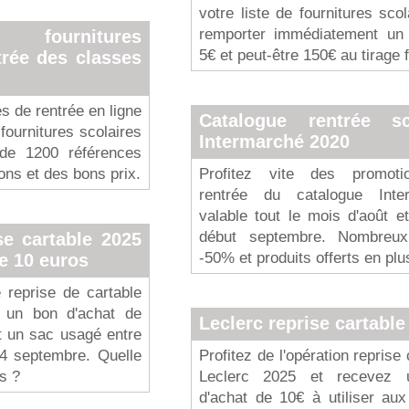
votre liste de fournitures scol
remporter immédiatement un
r fournitures
5€ et peut-être 150€ au tirage f
trée des classes
s de rentrée en ligne
Catalogue rentrée sc
 fournitures scolaires
Intermarché 2020
 de 1200 références
ns et des bons prix.
Profitez vite des promot
rentrée du catalogue Inte
valable tout le mois d'août e
début septembre. Nombreu
se cartable 2025
-50% et produits offerts en plu
e 10 euros
re reprise de cartable
z un bon d'achat de
Leclerc reprise cartable
t un sac usagé entre
14 septembre. Quelle
Profitez de l'opération reprise 
s ?
Leclerc 2025 et recevez 
d'achat de 10€ à utiliser au