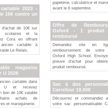
papeterie, calculatrice et maro
avant le 6 septembre.
 cartable 2023 -
de 10€ contre un
Offre de Rembours
n d'achat de 10€ sur
Oxford - 1 produit
es scolaires et la
remboursé
ez Cora en offrant
ancien cartable à
Demandez vite en lig
traide Le Relais.
remboursement de votre p
Oxford High School. Envoye
preuve d'achat pour obteni
produit remboursé.
table magasins
r U 2026
ncien cartable dans
Sac à dos personnali
s U et recevez
Carrefour 19,90€
 bon de 10€ valable
hains achats de
Découvrez et commandez e
ires et maroquinerie.
votre sac personnalisable Ca