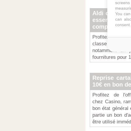
screens 
measurin
Aldi cartable 
You can 
essentielle
can also
consent.
compris
Profitez de l'a
classe à bas p
notamment un p
fournitures pour 
Reprise cart
10€ en bon de
Profitez de l'of
chez Casino, ram
bon état général 
partie un bon d'
être utilisé immé