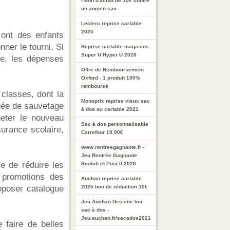
- Bon d'achat de 10€ contre
un ancien sac
Leclerc reprise cartable
2025
 ont des enfants
ner le tourni. Si
Reprise cartable magasins
Super U Hyper U 2026
re, les dépenses
Offre de Remboursement
Oxford - 1 produit 100%
remboursé
classes, dont la
Monoprix reprise vieux sac
uée de sauvetage
à dos ou cartable 2021
cheter le nouveau
Sac à dos personnalisable
surance scolaire,
Carrefour 19,90€
www.rentreegagnante.fr -
Jeu Rentrée Gagnante
e de réduire les
Scotch et Post It 2020
 promotions des
Auchan reprise cartable
oposer catalogue
2025 bon de réduction 10€
Jeu Auchan Dessine ton
sac à dos -
Jeu.auchan.fr/sacados2021
 faire de belles