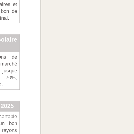
aires et
 bon de
inal.
olaire
ions de
rmarché
t jusque
x -70%,
s.
 2025
cartable
un bon
x rayons