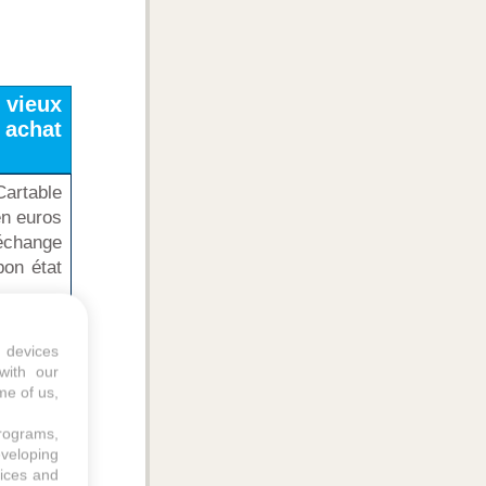
 vieux
achat
Cartable
en euros
 échange
bon état
 devices
ires :
with our
lasses
me of us,
programs,
eveloping
tion de
vices and
s prix :