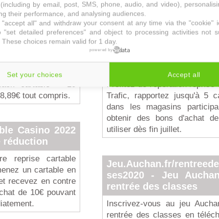
(including by email, post, SMS, phone, audio, and video), personalis
trousses, cartables, stylos, 
g their performance, and analysing audiences.
chemises, ... une large séle
et 10 fournitures
"accept all" and withdraw your consent at any time via the "cookie" 
découvrir.
s 18,89€ tout
 "set detailed preferences" and object to processing activities not s
 These choices remain valid for 1 day.
powered by
rrivage rentrée des
Trafic reprise cartable 
rix chez Aldi avec
Set your choices
Accept all
ack cartable + 10
Profitez de l'opération reprise 
18,89€ tout compris.
Trafic, rapportez jusqu'à 5 c
dans les magasins participa
obtenir des bons d'achat d
utiliser dès fin juillet.
able Casino 2022
 réduction
fre reprise cartable
Jeu.Auchan.fr/rentreede
enez un cartable en
ses2020 - Jeu Auchan
et recevez en contre
rentrée des classes
achat de 10€ pouvant
diatement.
Inscrivez-vous au jeu Aucha
rentrée des classes en téléc