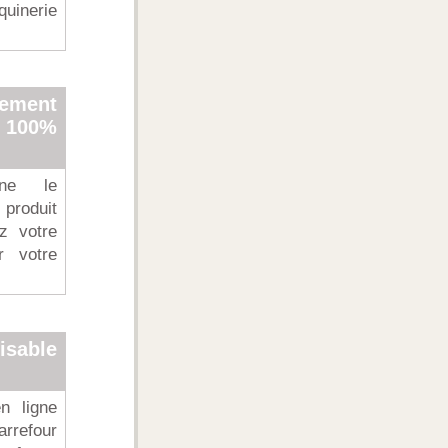
quinerie
ement
 100%
ne le
roduit
z votre
r votre
sable
n ligne
rrefour