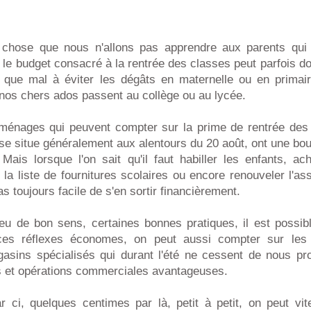
e chose que nous n'allons pas apprendre aux parents qui
e le budget consacré à la rentrée des classes peut parfois don
n que mal à éviter les dégâts en maternelle ou en primai
 nos chers ados passent au collège ou au lycée.
s ménages qui peuvent compter sur la prime de rentrée des 
se situe généralement aux alentours du 20 août, ont une bo
 Mais lorsque l'on sait qu'il faut habiller les enfants, a
 la liste de fournitures scolaires ou encore renouveler l'as
s toujours facile de s'en sortir financièrement.
eu de bon sens, certaines bonnes pratiques, il est possibl
ces réflexes économes, on peut aussi compter sur les
sins spécialisés qui durant l'été ne cessent de nous pr
s et opérations commerciales avantageuses.
 ci, quelques centimes par là, petit à petit, on peut vite