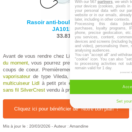
With our 567
partners
, we wish t
your devices (cookies, pixels in
your personal data with our par
website or in our emails, alread
later, including in other contexts.
Rasoir anti-bouloche CALOR
Processing this data (identi
JA1013C0
purchases, loyalty programs, I
phone, precise geolocation, etc.
33.81 €
you services, content, commerc
devices and screens (including b
and video), personalising them, 
analysing audiences.
You can "accept all" and withdraw
Avant de vous rendre chez Lidl
consultez le prospectus
"cookie" icon
. You can also "set
du moment
, vous pourrez prendre connaissance de nos
to processing activities not su
remain valid for 1 day.
coups de coeur. Premièrement le
balai serpillière avec
powered 
vaporisateur
de type Vileda, ensuite le
nouveau robot
multicuiseur Lidl
à petit prix et enfin, le
balai électrique
Accep
sans fil SilverCrest
vendu à prix sympa.
Set your
Cliquez ici pour bénéficier de "Notre bon plan" !
Mis à jour le :
20/03/2026
- Auteur : Amandine