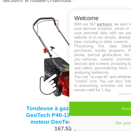
découvrir le modèle ci-dessous.
Welcome
With our 567
partners
, we wish t
your devices (cookies, pixels in
your personal data with our par
website or in our emails, alread
later, including in other contexts.
Processing this data (identi
purchases, loyalty programs, I
phone, precise geolocation, etc.
you services, content, commerc
devices and screens (including b
and video), personalising them, 
analysing audiences.
You can "accept all" and withdraw
"cookie" icon
. You can also "set
to processing activities not su
remain valid for 1 day.
powered 
Tondeuse à gazon thermique
Accep
GeoTech P40-130B EVO avec
moteur GeoTech de 132cc
Set your
167.52 €