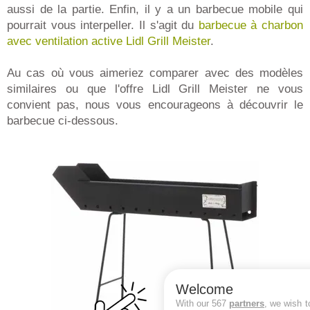
aussi de la partie. Enfin, il y a un barbecue mobile qui
pourrait vous interpeller. Il s'agit du
barbecue à charbon
avec ventilation active Lidl Grill Meister
.
Au cas où vous aimeriez comparer avec des modèles
similaires ou que l'offre Lidl Grill Meister ne vous
convient pas, nous vous encourageons à découvrir le
barbecue ci-dessous.
Welcome
With our 567
partners
, we wish t