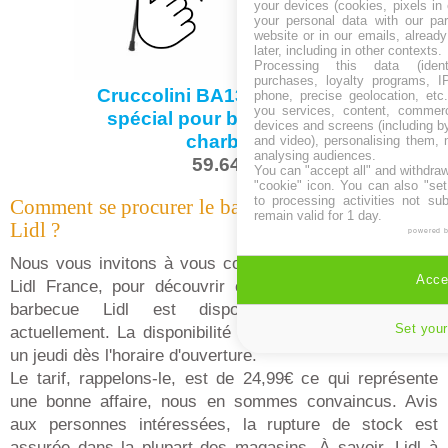
your devices (cookies, pixels in
your personal data with our par
website or in our emails, alread
later, including in other contexts.
Processing this data (identi
purchases, loyalty programs, I
Cruccolini BA13 - Barbecue
phone, precise geolocation, etc.
you services, content, commerc
spécial pour brochettes à
devices and screens (including b
charbon
and video), personalising them, 
analysing audiences.
59.64 €
You can "accept all" and withdraw
"cookie" icon
. You can also "set
to processing activities not su
Comment se procurer le barbecue charbon de bois
remain valid for 1 day.
Lidl ?
powered 
Nous vous invitons à vous connecter sur le site officiel
Accep
Lidl France, pour découvrir ce produit. Par contre, le
barbecue Lidl est disponible en supermarché
Set your
actuellement. La disponibilité de celui-ci est le 23 avril,
un jeudi dès l'horaire d'ouverture.
Le tarif, rappelons-le, est de 24,99€ ce qui représente
une bonne affaire, nous en sommes convaincus. Avis
aux personnes intéressées, la rupture de stock est
assurée dans la plupart des magasins. À savoir, Lidl à