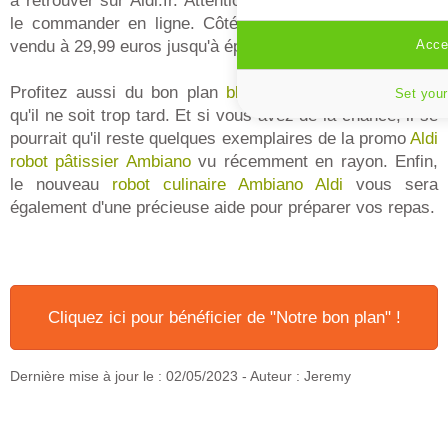
à retrouver sur Aldi.fr. Attention, il n'est pas possible de
le commander en ligne. Côté tarif, le four à pizza est
vendu à 29,99 euros jusqu'à épuisement des stocks.
Accep
Profitez aussi du bon plan
blender Ambiano Aldi
avant
Set your
qu'il ne soit trop tard. Et si vous avez de la chance, il se
pourrait qu'il reste quelques exemplaires de la promo
Aldi
robot pâtissier Ambiano
vu récemment en rayon. Enfin,
le nouveau
robot culinaire Ambiano Aldi
vous sera
également d'une précieuse aide pour préparer vos repas.
Cliquez ici pour bénéficier de "Notre bon plan" !
Dernière mise à jour le :
02/05/2023
- Auteur : Jeremy