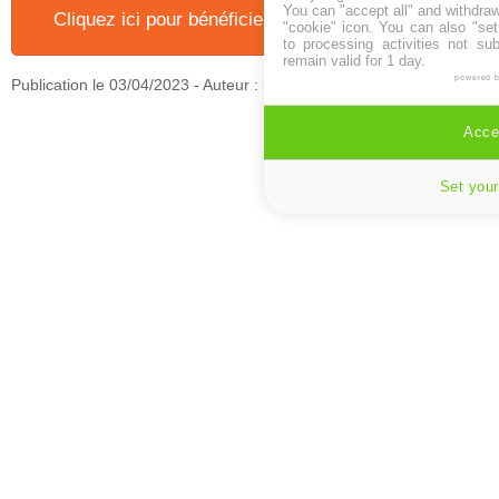
You can "accept all" and withdraw
Cliquez ici pour bénéficier de "Notre bon plan" !
"cookie" icon
. You can also "set
to processing activities not su
remain valid for 1 day.
powered 
Publication le
03/04/2023
- Auteur : Sylvain
Accep
Set your