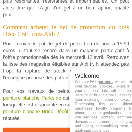
plus respirantes, résistantes et imperméables. On peut
alors dire qu'il s'agit d'un gel à un bon rapport qualité
prix.
Comment acheter le gel de protection du bois
Déco Craft chez Aldi ?
Pour trouver le pot de gel de protection du bois à 15,99
euros, il faut se rendre dans un magasin participant à
l'offre promotionnelle dès le mercredi 12 avril. Retrouvez
la liste des magasins éligibles sur Aldi.fr. N'attendez pas
trop, la rupture de stock est possible. Notez que
Welcome
l'enseigne propose des pots de peintures en promotion.
With our 567
partners
, we wish t
your devices (cookies, pixels in
Pour vos travaux de peinture, pensez à l'offre
your personal data with our par
Lidl
website or in our emails, alread
peinture blanche Parkside
qui est à un prix exceptionnel
later, including in other contexts.
Processing this data (identi
lorsqu'elle est disponible en supermarché. Tout comme la
purchases, loyalty programs, I
peinture blanche Brico Dépôt de marque Evalux
qui est
phone, precise geolocation, etc.
you services, content, commerc
réputée.
devices and screens (including b
and video), personalising them, 
analysing audiences.