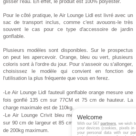
glisser l'eau. En effet, le produit est 100% polyester.
Pour le côté pratique, le Air Lounge Lidl est livré avec un
sac de transport inclus, comme c'est avouons-le très
souvent le cas pour ce type d'accessoire de jardin
gonflable.
Plusieurs modèles sont disponibles. Sur le prospectus
on peut les apercevoir. Orange, bleu ou vert, plusieurs
coloris sont à l'ordre du jour. Pour s'asseoir ou s'allonger,
choisissez le modèle qui convient en fonction de
l'utilisation la plus fréquente que vous en ferez.
-Le Air Lounge Lidl fauteuil gonflable orange mesure une
fois gonflé 135 cm sur 77CM et 75 cm de hauteur. La
charge maximale est de 110kg.
-Le Air Lounge Crivit bleu mesure 180 cm de longueur
Welcome
sur 90 cm de largeur et 85 cm de hauteur. La charge est
With our 567
partners
, we wish t
your devices (cookies, pixels in
de 200kg maximum.
your personal data with our par