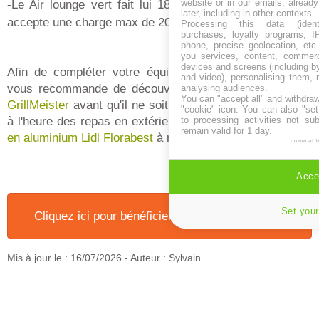
website or in our emails, alread
-Le Air lounge vert fait lui 180 * 80 * 85 cm gonflé et
later, including in other contexts.
accepte une charge max de 200kg.
Processing this data (identi
purchases, loyalty programs, I
phone, precise geolocation, etc.
you services, content, commerc
devices and screens (including b
Afin de compléter votre équipement pour le jardin, on
and video), personalising them, 
vous recommande de découvrir le
barbecue à gaz Lidl
analysing audiences.
You can "accept all" and withdraw
GrillMeister
avant qu'il ne soit trop tard. Et pour s'abriter
"cookie" icon
. You can also "set
to processing activities not su
à l'heure des repas en extérieur, il y a la
tonnelle pliante
remain valid for 1 day.
en aluminium Lidl Florabest
à ne pas manquer.
powered 
Accep
Set your
Cliquez ici pour bénéficier de "Notre bon plan" !
Mis à jour le :
16/07/2026
- Auteur : Sylvain