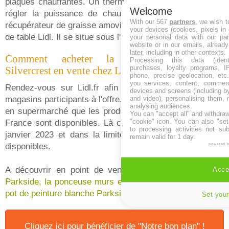
plaques chauffantes. Un thermostat amovible permet de
Welcome
régler la puissance de chauffe. Bien entendu un bac
With our 567
partners
, we wish t
récupérateur de graisse amovible équipe le gril électrique
your devices (cookies, pixels in
de table Lidl. Il se situe sous l'appareil.
your personal data with our par
website or in our emails, alread
later, including in other contexts.
Comment acheter la plancha teppanyaki
Processing this data (identi
purchases, loyalty programs, I
Silvercrest en vente chez Lidl ?
phone, precise geolocation, etc.
you services, content, commerc
Rendez-vous sur Lidl.fr afin de découvrir la liste des
devices and screens (including b
and video), personalising them, 
magasins participants à l'offre. En effet, c'est uniquement
analysing audiences.
en supermarché que les produits à prix imbattables Lidl
You can "accept all" and withdraw
"cookie" icon
. You can also "set
France sont disponibles. Là ce sera à partir du jeudi 19
to processing activities not su
janvier 2023 et dans la limite des quantités et stocks
remain valid for 1 day.
disponibles.
powered 
A découvrir en point de vente le
perforateur burineur
Accep
Parkside, la
ponceuse murs et plafond Lidl
ou encore le
pot de peinture blanche Parkside Lidl
à prix cassé.
Set your
Cliquez ici pour bénéficier de "Notre bon plan" !