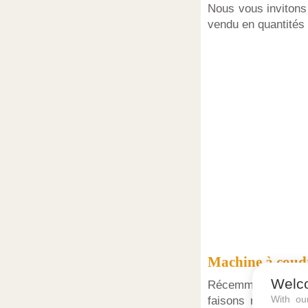
Nous vous invitons
vendu en quantités l
Machine à coud
Welc
Récemment chez Lid
With o
faisons référence