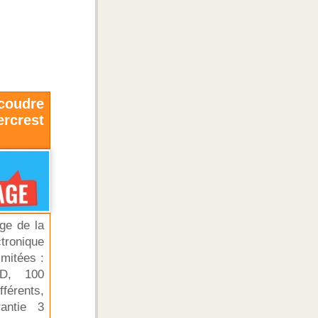
udre
ercrest
age de la
ronique
imitées :
CD, 100
érents,
antie 3