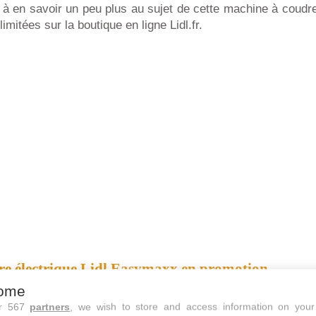
 à en savoir un peu plus au sujet de cette machine à coudr
imitées sur la boutique en ligne Lidl.fr.
re électrique Lidl Easymaxx en promotion
ome
l nous avons déjà pu trouver des machines à coudre à mo
ur 567
partners
, we wish to store and access information on your
 à la
machine à coudre manuelle Lidl
compacte et légère. 