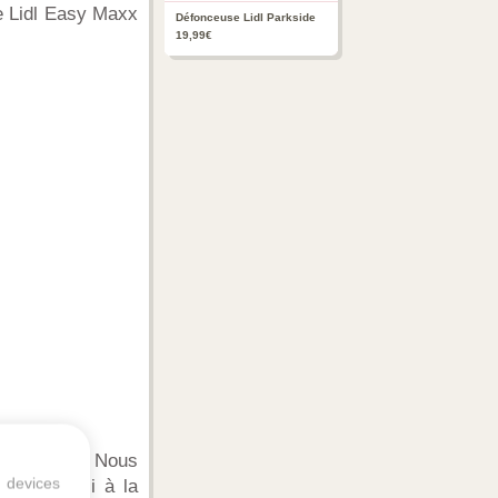
e Lidl Easy Maxx
Défonceuse Lidl Parkside
19,99€
indre coût. Nous
 devices
Mais aussi à la