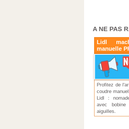
A NE PAS 
Lidl mac
manuelle P
Profitez de l'
coudre manuell
Lidl : nomad
avec bobine 
aiguilles.