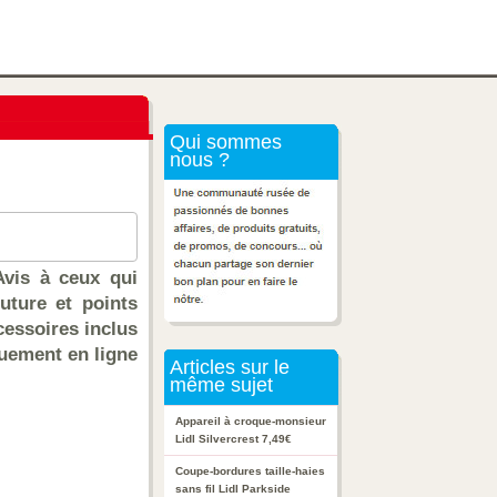
Qui sommes
nous ?
Avis à ceux qui
uture et points
cessoires inclus
quement en ligne
Articles sur le
même sujet
Appareil à croque-monsieur
Lidl Silvercrest 7,49€
Coupe-bordures taille-haies
sans fil Lidl Parkside