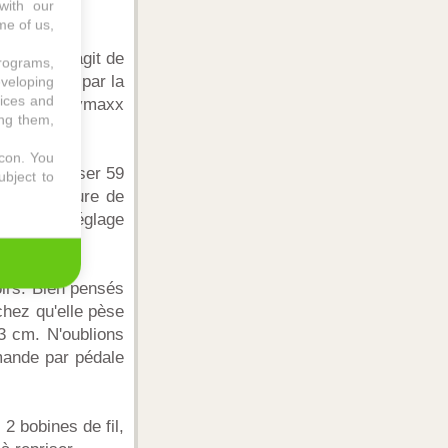
with our
me of us,
bre. Il s'agit de
programs,
ntie 2 ans par la
eveloping
vices and
 coudre Easymaxx
ing them,
.
icon
. You
et de réaliser 59
ubject to
our la couture de
opose un réglage
oirs. Bien pensés
chez qu'elle pèse
3 cm. N'oublions
mmande par pédale
2 bobines de fil,