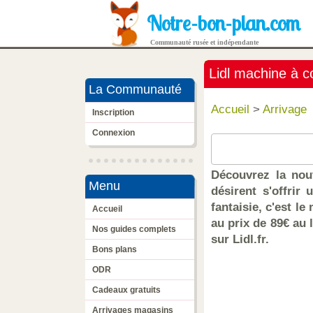
Notre-bon-plan.com
Communauté rusée et indépendante
Lidl machine à 
La Communauté
Accueil
>
Arrivage
Inscription
Connexion
Découvrez la nou
Menu
désirent s'offrir
fantaisie, c'est 
Accueil
au prix de 89€ au 
Nos guides complets
sur Lidl.fr.
Bons plans
ODR
Cadeaux gratuits
Arrivages magasins