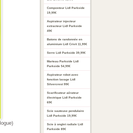
Composteur Lidl Parkside
19,99€
Aspirateur injecteur
extracteur Lidl Parkside
49€
Batons de randonnée en
aluminium Lidl Crivit 11,99€
Serre Lidl Parkside 39,99€
Marteau Parkside Lidl
Parkside 54,99€
Aspirateur robot avec
fonction lavage Lidl
Silvercrest 99€
Scarificateur aérateur
électrique Lidl Parkside
69€
Scie sauteuse pendulaire
Lidl Parkside 19,99€
logue)
Scie à onglet radiale Lidl
Parkside 89€