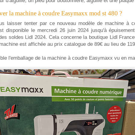
ur d'aiguille, un pied pour boutonnière, aiguille et une plaque 
ver la machine à coudre Easymaxx mod st 480 ?
us laisser tenter par ce nouveau modèle de machine à c
est disponible le mercredi 26 juin 2024 jusqu'à épuisemen
n des soldes Lidl 2024. Cela concerne la boutique Lidl France.
a machine est affichée au prix catalogue de 89€ au lieu de 119
mble l'emballage de la machine à coudre Easymaxx vu en mag