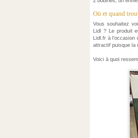
2 bobines, un enfile
Où et quand trou
Vous souhaitez vo
Lidl ? Le produit 
Lidl.fr à l'occasio
attractif puisque l
Voici à quoi resse