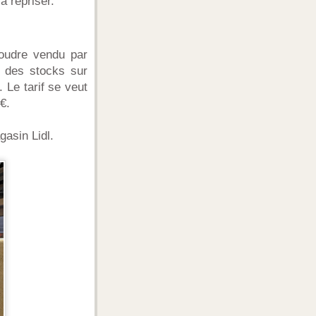
à repriser.
oudre vendu par
t des stocks sur
 Le tarif se veut
€.
asin Lidl.