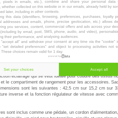
s, pixels in emails, etc.), combine and share your personal data 
f
qui permet de réaliser de nombreuses tâches.
, whether collected on this website or in our emails, already held by so
ed later, including in other contexts.
à un nouveau modèle et toujours accessible au plus grand nom
ng this data (identifiers, browsing, preferences, purchases, loyalty 
 Easymaxx Lidl. Cette dernière est électrique, elle est gara
al addresses and emails, phone, precise geolocation, etc.) allows d
ring you services, content, commercial offers and ads across your de
 une puissance de 24 W. Le nom du modèle est machine à
(including by email, post, SMS, phone, audio, and video), personalis
 dernière fonctionne ainsi à 480 tours par minute maximum
g their performance, and analysing audiences.
"accept all" and withdraw your consent at any time via the "cookie" 
st sans doute la diversité de ses points de couture. Elle perm
 "set detailed preferences" and object to processing activities not s
ont certains fantaisie. La machine convient parfaitement p
 These choices remain valid for 1 day.
powered by
 tissus et pour les tissus à couches multiples. Elle pr
te.
Set your choices
Accept all
ction éclairage qui se veut idéale pour coudre des tissus n
n et le compartiment de rangement pour les accessoires. Sa
imensions sont les suivantes : 42,5 cm sur 15,2 cm sur 3
uture inverse et la fonction régulateur de vitesse avec co
es sont inclus comme une pédale, un cordon d'alimentation, 