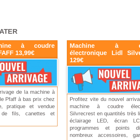
RATER
hine à coudre
Machine à co
FAFF 13,99€
électronique Lidl Silv
129€
arrivage de la machine à
e Pfaff à bas prix chez
Profitez vite du nouvel arriv
e, pratique et vendue
machine à coudre élect
de fils, canettes et
Silvrecrest en quantités très l
éclairage LED, écran L
programmes et points diff
nombreux accessoires, gar