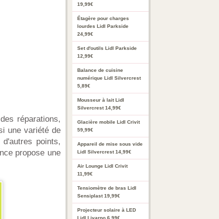
19,99€
Étagère pour charges
lourdes Lidl Parkside
24,99€
Set d'outils Lidl Parkside
12,99€
Balance de cuisine
numérique Lidl Silvercrest
5,89€
Mousseur à lait Lidl
Silvercrest 14,99€
des réparations,
Glacière mobile Lidl Crivit
si une variété de
59,99€
 d'autres points,
Appareil de mise sous vide
rance propose une
Lidl Silvercrest 14,99€
Air Lounge Lidl Crivit
11,99€
Tensiomètre de bras Lidl
Sensiplast 19,99€
Projecteur solaire à LED
Lidl Livarno 6,99€