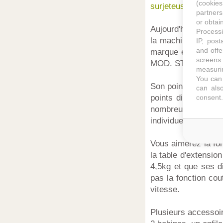
(cookie
surjeteuse Lidl Pfaa
partners
or obtain
Aujourd'hui, place 
Processi
la machine à coudre
IP, post
and offe
marque et délivre
screens 
MOD. ST 480. Cette
measurin
You can 
Son point fort, c'e
can also
points différents d
consent.
nombreux types de
individuel par molet
Vous aimerez la fon
la table d'extensio
4,5kg et que ses d
pas la fonction co
vitesse.
Plusieurs accessoir