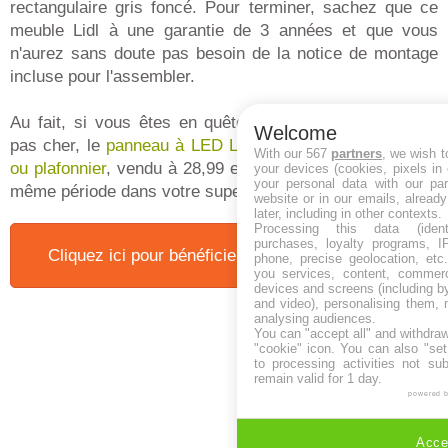
rectangulaire gris foncé. Pour terminer, sachez que ce
meuble Lidl à une garantie de 3 années et que vous
n'aurez sans doute pas besoin de la notice de montage
incluse pour l'assembler.
Au fait, si vous êtes en quête d'un éclairage design et
Welcome
pas cher, le
panneau à LED Lidl qui fait applique murale
With our 567
partners
, we wish t
ou plafonnier
, vendu à 28,99 euros vous attend durant la
your devices (cookies, pixels in
your personal data with our par
même période dans votre supermarché favori.
website or in our emails, alread
later, including in other contexts.
Processing this data (identi
purchases, loyalty programs, I
Cliquez ici pour bénéficier de "Notre bon plan" !
phone, precise geolocation, etc.
you services, content, commerc
devices and screens (including b
and video), personalising them, 
analysing audiences.
You can "accept all" and withdraw
"cookie" icon
. You can also "set
to processing activities not su
remain valid for 1 day.
powered 
Accep