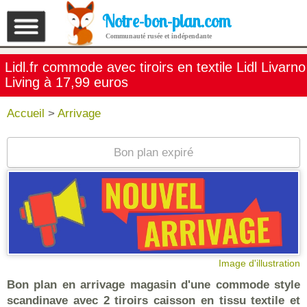
Notre-bon-plan.com
Communauté rusée et indépendante
Lidl.fr commode avec tiroirs en textile Lidl Livarno
Living à 17,99 euros
Accueil
>
Arrivage
Bon plan expiré
Image d'illustration
Bon plan en arrivage magasin d'une commode style
scandinave avec 2 tiroirs caisson en tissu textile et