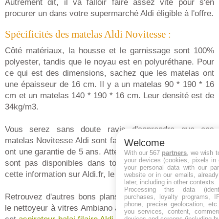
Autrement dit, il va falloir faire assez vite pour s'en
procurer un dans votre supermarché Aldi éligible à l'offre.
Spécificités des matelas Aldi Novitesse :
Côté matériaux, la housse et le garnissage sont 100%
polyester, tandis que le noyau est en polyuréthane. Pour
ce qui est des dimensions, sachez que les matelas ont
une épaisseur de 16 cm. Il y a un matelas 90 * 190 * 16
cm et un matelas 140 * 190 * 16 cm. Leur densité est de
34kg/m3.
Vous serez sans doute ravis d'apprendre que ces
matelas Novitesse Aldi sont fabriqués en Europe et qu'ils
Welcome
ont une garantie de 5 ans. Attention, certains produits ne
With our 567
partners
, we wish t
your devices (cookies, pixels in
sont pas disponibles dans tous les magasins. Vérifiez
your personal data with our par
cette information sur Aldi.fr, le site officiel de Aldi France.
website or in our emails, alread
later, including in other contexts.
Processing this data (identi
Retrouvez d'autres bons plans Aldi en ce moment avec
purchases, loyalty programs, I
phone, precise geolocation, etc.
le nettoyeur à vitres Ambiano à un tarif sympa. De retour
you services, content, commerc
devices and screens (including b