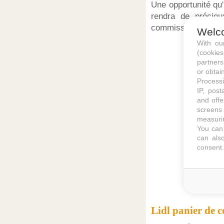
Une opportunité qu
rendra de précieu
commissions ou prof
Welc
With o
(cookie
partners
or obtain
Processi
IP, post
and offe
screens 
measurin
You can 
can also
consent.
Lidl panier de 