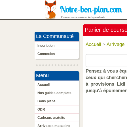
Notre-bon-plan.com
Communauté rusée et indépendante
Panier de cours
La Communauté
Accueil
>
Arrivage
Inscription
Connexion
Pensez à vous équ
Menu
ceux qui cherchent
à provisions Lidl
Accueil
jusqu'à épuisemen
Nos guides complets
Bons plans
ODR
Cadeaux gratuits
Arrivages magasins