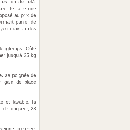
 est un de celà.
eut le faire une
roposé au prix de
harmant panier de
rayon maison des
longtemps. Côté
er jusqu'à 25 kg
e, sa poignée de
un gain de place
 et lavable, la
m de longueur, 28
seigne préférée.