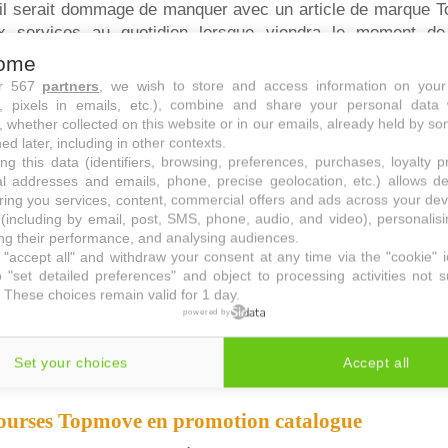
'il serait dommage de manquer avec un article de marque 
x services au quotidien lorsque viendra le moment de p
iter d'un repas en extérieur.
ome
ur 567
partners
, we wish to store and access information on your
s, pixels in emails, etc.), combine and share your personal data 
, whether collected on this website or in our emails, already held by so
ed later, including in other contexts.
ng this data (identifiers, browsing, preferences, purchases, loyalty 
al addresses and emails, phone, precise geolocation, etc.) allows d
ring you services, content, commercial offers and ads across your de
(including by email, post, SMS, phone, audio, and video), personalis
g their performance, and analysing audiences.
"accept all" and withdraw your consent at any time via the "cookie" 
 "set detailed preferences" and object to processing activities not s
 These choices remain valid for 1 day.
powered by
Set your choices
Accept all
courses Topmove en promotion catalogue