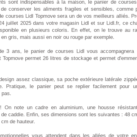
ts sont indispensables à la maison, le panier de courses
 de conserver les aliments fragiles et sensibles, comme p
 de courses Lidl Topmove sera un de vos meilleurs alliés. P
24 juillet 2025 dans votre magasin Lidl et sur Lidl.fr, ce c
isponible en plusieurs coloris. En effet, on le trouve au 
l en gris, mais aussi en noir ou rouge par exemple.
de 3 ans, le panier de courses Lidl vous accompagnera 
it Topmove permet 26 litres de stockage et permet d'emmen
esign assez classique, sa poche extérieure latérale zippé
le. Pratique, le panier peut se replier facilement pour 
e pas.
! On note un cadre en aluminium, une housse résistante
 de caddie. Enfin, ses dimensions sont les suivantes : 48 c
 cm de hauteur.
omotionnelles vous attendent dans les allées de votre en