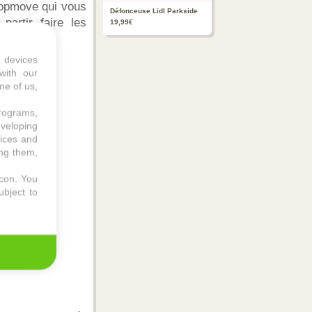
Topmove qui vous
Défonceuse Lidl Parkside
artir faire les
19,99€
 devices
with our
me of us,
programs,
eveloping
vices and
ing them,
icon
. You
ubject to