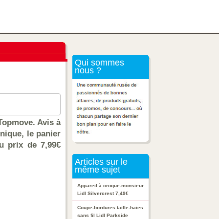
Qui sommes
nous ?
 Topmove. Avis à
nique, le panier
u prix de 7,99€
Articles sur le
même sujet
Appareil à croque-monsieur
Lidl Silvercrest 7,49€
Coupe-bordures taille-haies
sans fil Lidl Parkside