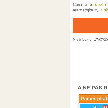
Comme le
robot mu
autre registre, la
pi
Mis à jour le :
17/07/2
A NE PAS 
Panier pliab