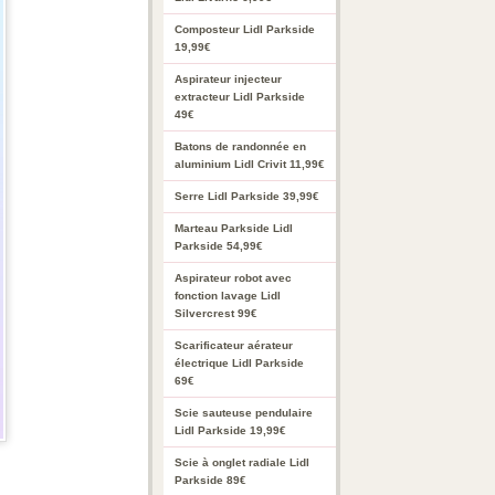
Composteur Lidl Parkside
19,99€
Aspirateur injecteur
extracteur Lidl Parkside
49€
Batons de randonnée en
aluminium Lidl Crivit 11,99€
Serre Lidl Parkside 39,99€
Marteau Parkside Lidl
Parkside 54,99€
Aspirateur robot avec
fonction lavage Lidl
Silvercrest 99€
Scarificateur aérateur
électrique Lidl Parkside
69€
Scie sauteuse pendulaire
Lidl Parkside 19,99€
Scie à onglet radiale Lidl
Parkside 89€