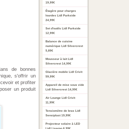
19,99€
Étagère pour charges
lourdes Lidl Parkside
24,99€
Set d'outils Lidl Parkside
12,99€
Balance de cuisine
numérique Lidl Silvercrest
5,89€
Mousseur à lait Lidl
Silvercrest 14,99€
 dans de bonnes
Glacière mobile Lidl Crivit
ique, s'offrir un
59,99€
evoir et profiter
Appareil de mise sous vide
poser un produit
Lidl Silvercrest 14,99€
Air Lounge Lidl Crivit
11,99€
Tensiomètre de bras Lidl
Sensiplast 19,99€
Projecteur solaire à LED
Lidl Livarno 6,99€