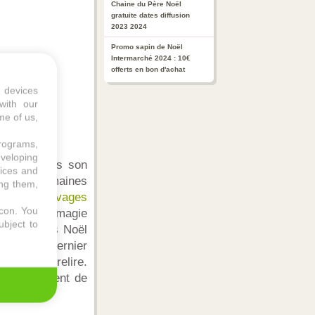
Chaine du Père Noël
gratuite dates diffusion
2023 2024
Promo sapin de Noël
Intermarché 2024 : 10€
offerts en bon d'achat
 devices
with our
me of us,
programs,
eveloping
ce soit dans son
vices and
uelques semaines
ing them,
 pas les
arrivages
icon
. You
nstants de magie
ubject to
 bons plans Noël
rture du dernier
sser la tirelire.
s qui semblent de