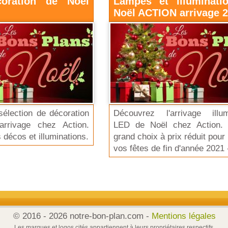
coration de Noël
Lampes et illuminati
Noël ACTION arrivage 
élection de décoration
Découvrez l'arrivage illum
rrivage chez Action.
LED de Noël chez Action. 
 décos et illuminations.
grand choix à prix réduit pour 
vos fêtes de fin d'année 2021 
© 2016 - 2026 notre-bon-plan.com -
Mentions légales
Les marques et logos cités appartiennent à leurs propriétaires respectifs.