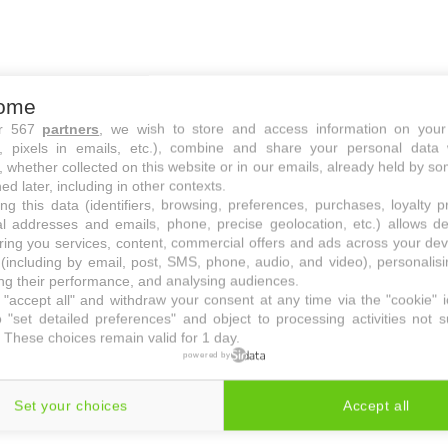
ome
ur 567
partners
, we wish to store and access information on your
s, pixels in emails, etc.), combine and share your personal data 
, whether collected on this website or in our emails, already held by so
ed later, including in other contexts.
al de Noël Aldi à 12,99€
ng this data (identifiers, browsing, preferences, purchases, loyalty 
al addresses and emails, phone, precise geolocation, etc.) allows d
 de se préparer, d'anticiper les décorations de Noël que 
ring you services, content, commercial offers and ads across your de
 jardin. La plupart des enseignes proposent déjà depuis q
(including by email, post, SMS, phone, audio, and video), personalis
our décorer la maison et les extérieurs. À ce titre, n'oubliez
g their performance, and analysing audiences.
"accept all" and withdraw your consent at any time via the "cookie" 
de Noël
pas cher. Chez Aldi aussi, on sait proposer des i
 "set detailed preferences" and object to processing activities not s
 chaîne de magasins nous invite à découvrir ses derniers
 These choices remain valid for 1 day.
il y a des figurines Noël en métal présentées en couve
powered by
etit prix de 12,99€. Une occasion de se faire plaisir sans ca
nous avons ici l'opportunité de nous offrir des décoration
Set your choices
Accept all
 dimensions intéressantes.