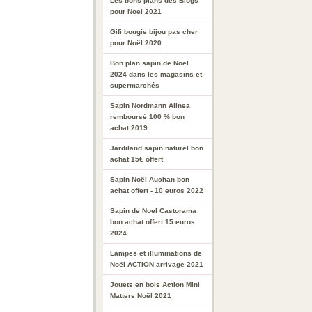
Les bons plans des Blogs
pour Noel 2021
Gifi bougie bijou pas cher
pour Noël 2020
Bon plan sapin de Noël
2024 dans les magasins et
supermarchés
Sapin Nordmann Alinea
remboursé 100 % bon
achat 2019
Jardiland sapin naturel bon
achat 15€ offert
Sapin Noël Auchan bon
achat offert - 10 euros 2022
Sapin de Noel Castorama
bon achat offert 15 euros
2024
Lampes et illuminations de
Noël ACTION arrivage 2021
Jouets en bois Action Mini
Matters Noël 2021