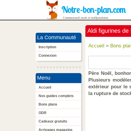
Notre-bon-plan.com
Communauté rusée et indépendante
Aldi figurines d
La Communauté
Accueil
>
Bons pla
Inscription
Connexion
Père Noël, bonhom
Menu
Plusieurs modèles
extérieur pour le 
Accueil
la rupture de stoc
Nos guides complets
Bons plans
ODR
Cadeaux gratuits
Arrivages magasins