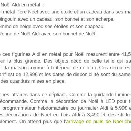
e Noël Aldi en métal :
en métal Père Noël avec une étoile et un cadeau dans ses ma
 pingouin avec un cadeau, son bonnet et son écharpe.
homme de neige avec ses étoiles et son chapeau.
 Renne de Noël Aldi avec son bonnet de Noël.
de ces figurines Aldi en métal pour Noël mesurent entre 41,
ur la plus grande. Des objets déco de belle taille qui s
nt la maison comme à l'intérieur de celle-ci. Ces dernière
 tarif est de 12,99€ et les dates de disponibilité sont du sam
 des quantités mises en place.
nnes affaires dans ce dépliant. Comme la guirlande lumine
lécommande. Comme la décoration de Noël à LED pour f
n programmateur hebdomadaire ou journalier Aldi à 5,99€ es
 décorations de Noël en bois Aldi à 3,49€ et des stick
ulement. On attend plus que l'
arrivage de pulls de Noël ch