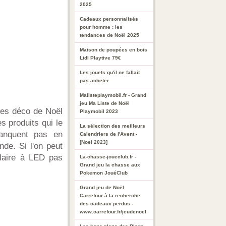
2025
Cadeaux personnalisés
pour homme : les
tendances de Noël 2025
Maison de poupées en bois
Lidl Playtive 79€
Les jouets qu'il ne fallait
pas acheter
Malisteplaymobil.fr - Grand
jeu Ma Liste de Noël
ages déco de Noël
Playmobil 2023
s produits qui le
La sélection des meilleurs
manquent pas en
Calendriers de l'Avent -
[Noel 2023]
nde. Si l'on peut
olaire à LED pas
La-chasse-joueclub.fr -
Grand jeu la chasse aux
Pokemon JouéClub
Grand jeu de Noël
Carrefour à la recherche
des cadeaux perdus -
www.carrefour.fr/jeudenoel