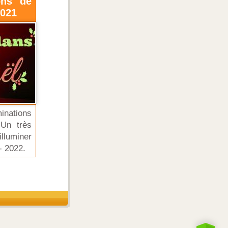
ons de
2021
inations
Un très
illuminer
- 2022.