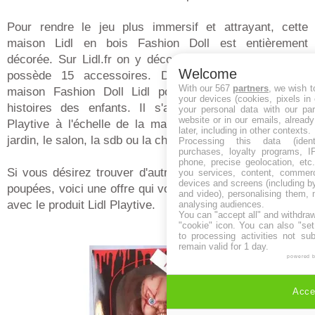
Pour rendre le jeu plus immersif et attrayant, cette
maison Lidl en bois Fashion Doll est entièrement
décorée. Sur Lidl.fr on y découvre ainsi que la maison
Welcome
possède 15 accessoires. Des accessoires pour la
With our 567
partners
, we wish t
maison Fashion Doll Lidl pour mettre en scène les
your devices (cookies, pixels in
histoires des enfants. Il s'agit de meubles en bois
your personal data with our par
website or in our emails, alread
Playtive à l'échelle de la maisons pour la terrasse, le
later, including in other contexts.
jardin, le salon, la sdb ou la chambre à coucher.
Processing this data (identi
purchases, loyalty programs, I
phone, precise geolocation, etc.
Si vous désirez trouver d'autres modèles de maison de
you services, content, commerc
devices and screens (including b
poupées, voici une offre qui vous permettra de comparer
and video), personalising them, 
avec le produit Lidl Playtive.
analysing audiences.
You can "accept all" and withdraw
"cookie" icon
. You can also "set
to processing activities not su
remain valid for 1 day.
powered 
Accep