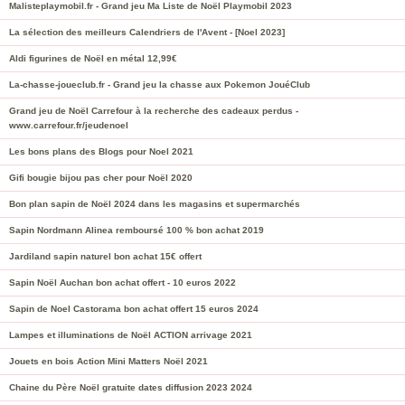
Malisteplaymobil.fr - Grand jeu Ma Liste de Noël Playmobil 2023
La sélection des meilleurs Calendriers de l'Avent - [Noel 2023]
Aldi figurines de Noël en métal 12,99€
La-chasse-joueclub.fr - Grand jeu la chasse aux Pokemon JouéClub
Grand jeu de Noël Carrefour à la recherche des cadeaux perdus -
www.carrefour.fr/jeudenoel
Les bons plans des Blogs pour Noel 2021
Gifi bougie bijou pas cher pour Noël 2020
Bon plan sapin de Noël 2024 dans les magasins et supermarchés
Sapin Nordmann Alinea remboursé 100 % bon achat 2019
Jardiland sapin naturel bon achat 15€ offert
Sapin Noël Auchan bon achat offert - 10 euros 2022
Sapin de Noel Castorama bon achat offert 15 euros 2024
Lampes et illuminations de Noël ACTION arrivage 2021
Jouets en bois Action Mini Matters Noël 2021
Chaine du Père Noël gratuite dates diffusion 2023 2024