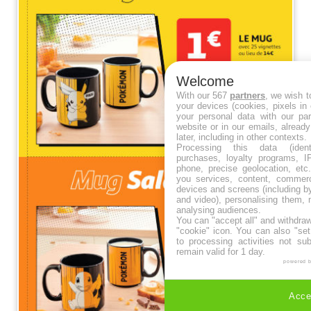
Welcome
With our 567
partners
, we wish t
your devices (cookies, pixels in
your personal data with our par
website or in our emails, alread
later, including in other contexts.
Processing this data (identi
purchases, loyalty programs, I
phone, precise geolocation, etc.
you services, content, commerc
devices and screens (including b
and video), personalising them, 
analysing audiences.
You can "accept all" and withdraw
"cookie" icon
. You can also "set
to processing activities not su
remain valid for 1 day.
powered 
Accep