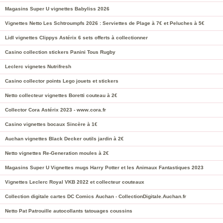
Magasins Super U vignettes Babyliss 2026
Vignettes Netto Les Schtroumpfs 2026 : Serviettes de Plage à 7€ et Peluches à 5€
Lidl vignettes Clippys Astérix 6 sets offerts à collectionner
Casino collection stickers Panini Tous Rugby
Leclerc vignetes Nutrifresh
Casino collector points Lego jouets et stickers
Netto collecteur vignettes Boretti couteau à 2€
Collector Cora Astérix 2023 - www.cora.fr
Casino vignettes bocaux Sincère à 1€
Auchan vignettes Black Decker outils jardin à 2€
Netto vignettes Re-Generation moules à 2€
Magasins Super U Vignettes mugs Harry Potter et les Animaux Fantastiques 2023
Vignettes Leclerc Royal VKB 2022 et collecteur couteaux
Collection digitale cartes DC Comics Auchan - CollectionDigitale.Auchan.fr
Netto Pat Patrouille autocollants tatouages coussins