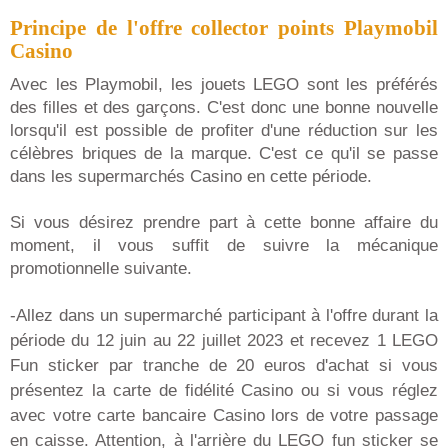
Principe de l'offre collector points Playmobil
Casino
Avec les Playmobil, les jouets LEGO sont les préférés
des filles et des garçons. C'est donc une bonne nouvelle
lorsqu'il est possible de profiter d'une réduction sur les
célèbres briques de la marque. C'est ce qu'il se passe
dans les supermarchés Casino en cette période.
Si vous désirez prendre part à cette bonne affaire du
moment, il vous suffit de suivre la mécanique
promotionnelle suivante.
-Allez dans un supermarché participant à l'offre durant la
période du 12 juin au 22 juillet 2023 et recevez 1 LEGO
Fun sticker par tranche de 20 euros d'achat si vous
présentez la carte de fidélité Casino ou si vous réglez
avec votre carte bancaire Casino lors de votre passage
en caisse. Attention, à l'arrière du LEGO fun sticker se