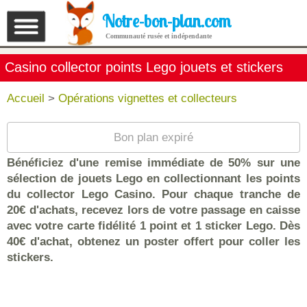
Notre-bon-plan.com
Communauté rusée et indépendante
Casino collector points Lego jouets et stickers
Accueil
>
Opérations vignettes et collecteurs
Bon plan expiré
Bénéficiez d'une remise immédiate de 50% sur une
sélection de jouets Lego en collectionnant les points
du collector Lego Casino. Pour chaque tranche de
20€ d'achats, recevez lors de votre passage en caisse
avec votre carte fidélité 1 point et 1 sticker Lego. Dès
40€ d'achat, obtenez un poster offert pour coller les
stickers.