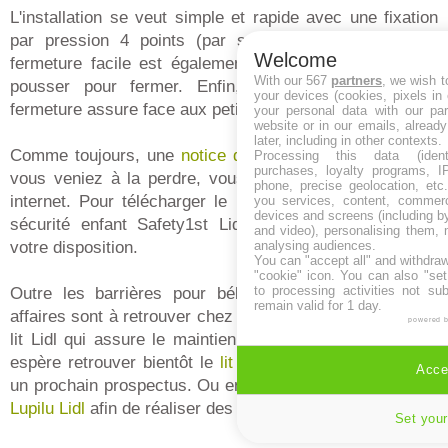
L'installation se veut simple et rapide avec une fixation
par pression 4 points (par serrage). Le système de
Welcome
fermeture facile est également appréciable. Il suffit de
With our 567
partners
, we wish t
pousser pour fermer. Enfin, le système de double
your devices (cookies, pixels in
fermeture assure face aux petits enfants les plus malins.
your personal data with our par
website or in our emails, alread
later, including in other contexts.
Comme toujours, une
notice de montage
est incluse. Si
Processing this data (identi
purchases, loyalty programs, I
vous veniez à la perdre, vous pourrez la retrouver sur
phone, precise geolocation, etc.
internet. Pour télécharger le mode d'emploi barrière de
you services, content, commerc
devices and screens (including b
sécurité enfant Safety1st Lidl, plusieurs sites sont à
and video), personalising them, 
analysing audiences.
votre disposition.
You can "accept all" and withdraw
"cookie" icon
. You can also "set
to processing activities not su
Outre les barrières pour bébés Lidl, d'autres bonnes
remain valid for 1 day.
affaires sont à retrouver chez Lidl. Comme la barrière de
powered 
lit Lidl qui assure le maintien de bébé dans son lit. On
espère retrouver bientôt le
lit de voyage bébé Lidl
dans
Accep
un prochain prospectus. Ou encore un bon plan
couches
Lupilu Lidl
afin de réaliser des économies.
Set your