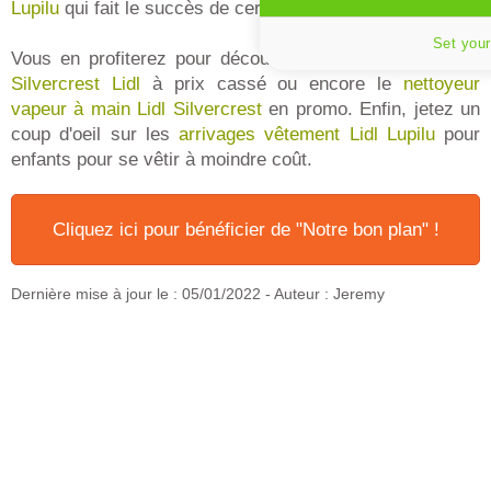
Lupilu
qui fait le succès de certains arrivages.
Set your
Vous en profiterez pour découvrir la
machine à coudre
Silvercrest Lidl
à prix cassé ou encore le
nettoyeur
vapeur à main Lidl Silvercrest
en promo. Enfin, jetez un
coup d'oeil sur les
arrivages vêtement Lidl Lupilu
pour
enfants pour se vêtir à moindre coût.
Cliquez ici pour bénéficier de "Notre bon plan" !
Dernière mise à jour le :
05/01/2022
- Auteur : Jeremy