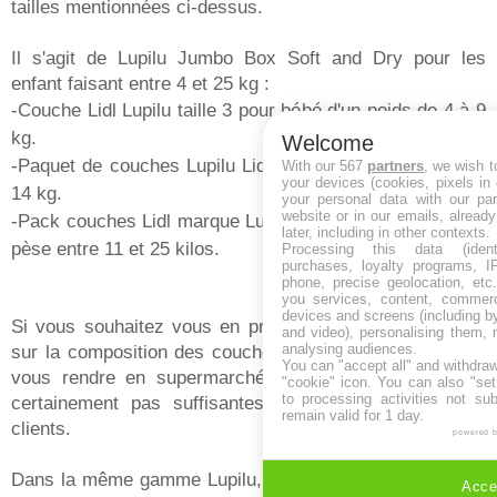
tailles mentionnées ci-dessus.
Il s'agit de Lupilu Jumbo Box Soft and Dry pour les
enfant faisant entre 4 et 25 kg :
-Couche Lidl Lupilu taille 3 pour bébé d'un poids de 4 à 9
kg.
Welcome
-Paquet de couches Lupilu Lidl taille 4 pour bébé de 9 à
With our 567
partners
, we wish t
your devices (cookies, pixels in
14 kg.
your personal data with our par
website or in our emails, alread
-Pack couches Lidl marque Lupilu taille 5 pour enfant qui
later, including in other contexts.
pèse entre 11 et 25 kilos.
Processing this data (identi
purchases, loyalty programs, I
phone, precise geolocation, etc.
you services, content, commerc
devices and screens (including b
Si vous souhaitez vous en procurer, vous faire un avis
and video), personalising them, 
analysing audiences.
sur la composition des couches Lupilu, ne tardez pas à
You can "accept all" and withdraw
vous rendre en supermarché, les quantités ne seront
"cookie" icon
. You can also "set
to processing activities not su
certainement pas suffisantes pour contenter tous les
remain valid for 1 day.
clients.
powered 
Dans la même gamme Lupilu, ne ratez pas le
lit pliables
Accep