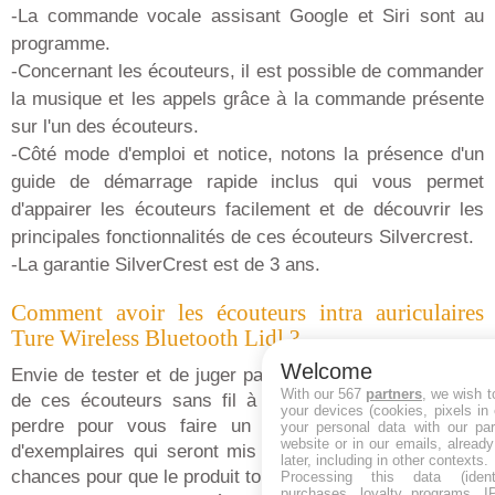
-La commande vocale assisant Google et Siri sont au
programme.
-Concernant les écouteurs, il est possible de commander
la musique et les appels grâce à la commande présente
sur l'un des écouteurs.
-Côté mode d'emploi et notice, notons la présence d'un
guide de démarrage rapide inclus qui vous permet
d'appairer les écouteurs facilement et de découvrir les
principales fonctionnalités de ces écouteurs Silvercrest.
-La garantie SilverCrest est de 3 ans.
Comment avoir les écouteurs intra auriculaires
Ture Wireless Bluetooth Lidl ?
Welcome
Envie de tester et de juger par vous-même de la qualité
With our 567
partners
, we wish t
de ces écouteurs sans fil à 6,99€ ? Pas de temps à
your devices (cookies, pixels in
perdre pour vous faire un avis, malgré les milliers
your personal data with our par
website or in our emails, alread
d'exemplaires qui seront mis en vente, il y a de fortes
later, including in other contexts.
chances pour que le produit tombe en rupture. N'attendez
Processing this data (identi
purchases, loyalty programs, I