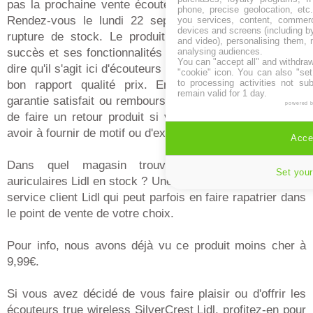
pas la prochaine vente écouteurs intra-auriculaires Lidl.
phone, precise geolocation, etc.
Rendez-vous le lundi 22 septembre 2025 et avant la
you services, content, commerc
devices and screens (including b
rupture de stock. Le produit a connu maintes fois le
and video), personalising them, 
analysing audiences.
succès et ses fonctionnalités et performances nous font
You can "accept all" and withdraw
dire qu'il s'agit ici d'écouteurs true wireless Lidl à un très
"cookie" icon
. You can also "set
to processing activities not su
bon rapport qualité prix. En cas d'insatisfaction, la
remain valid for 1 day.
garantie satisfait ou remboursé de 30 jours vous permet
powered 
de faire un retour produit si vous le souhaitez et sans
avoir à fournir de motif ou d'explications.
Accep
Dans quel magasin trouver les écouteurs intra
Set your
auriculaires Lidl en stock ? Une seule solution, appeler le
service client Lidl qui peut parfois en faire rapatrier dans
le point de vente de votre choix.
Pour info, nous avons déjà vu ce produit moins cher à
9,99€.
Si vous avez décidé de vous faire plaisir ou d'offrir les
écouteurs true wireless SilverCrest Lidl, profitez-en pour