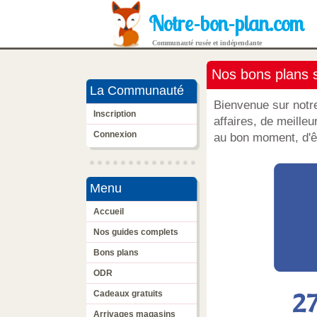
Notre-bon-plan.com
Communauté rusée et indépendante
Nos bons plans s
La Communauté
Bienvenue sur notr
Inscription
affaires, de meilleu
Connexion
au bon moment, d'êt
Menu
Accueil
Nos guides complets
Bons plans
ODR
Cadeaux gratuits
Arrivages magasins