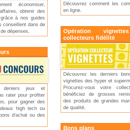
Découvrez comment les co
ment économiser,
en ligne.
ffaires, obtenir des
s grâce à nos guides
 conseillent dans de
Opération vignett
 de dépenses.
collecteurs fidélité
ours
Découvrez les derniers bon
vignettes des hyper et super
Procurez-vous votre collec
 deniers jeux et
bénéficiez de grosses remi
 rater pour profiter
des produits de grandes mar
es, pour gagner des
de qualité.
deaux high tech ou
bons d'achat ou des
Bons plans