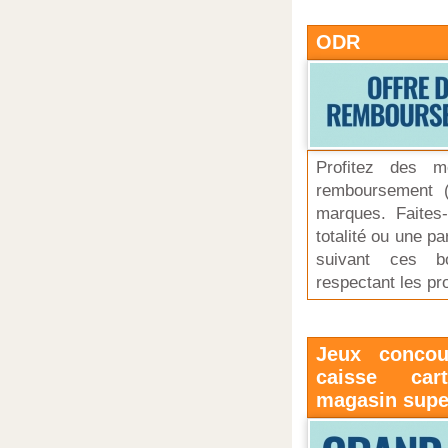
ODR
Profitez des me
remboursement 
marques. Faites
totalité ou une p
suivant ces 
respectant les pr
Jeux concou
caisse car
magasin sup