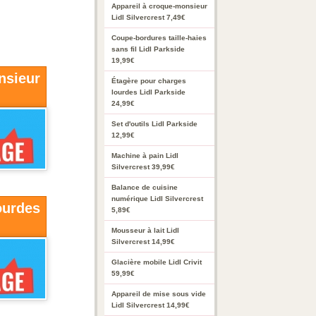
Appareil à croque-monsieur
Lidl Silvercrest 7,49€
Coupe-bordures taille-haies
sans fil Lidl Parkside
19,99€
nsieur
Étagère pour charges
lourdes Lidl Parkside
24,99€
Set d'outils Lidl Parkside
12,99€
Machine à pain Lidl
Silvercrest 39,99€
Balance de cuisine
numérique Lidl Silvercrest
ourdes
5,89€
Mousseur à lait Lidl
Silvercrest 14,99€
Glacière mobile Lidl Crivit
59,99€
Appareil de mise sous vide
Lidl Silvercrest 14,99€