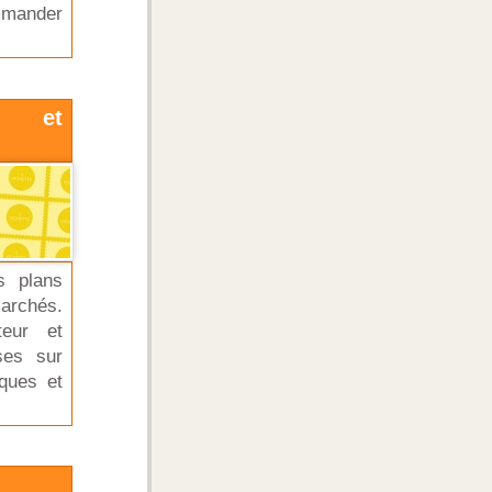
mmander
es et
s plans
marchés.
teur et
ses sur
ques et