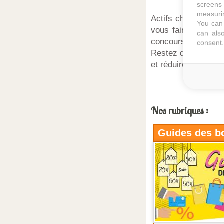
screens 
measurin
Actifs chercheurs 
You can 
vous faire bénéfic
can also
concours, de pro
consent.
Restez donc vigila
et réduire les prix
Nos rubriques :
Guides des b