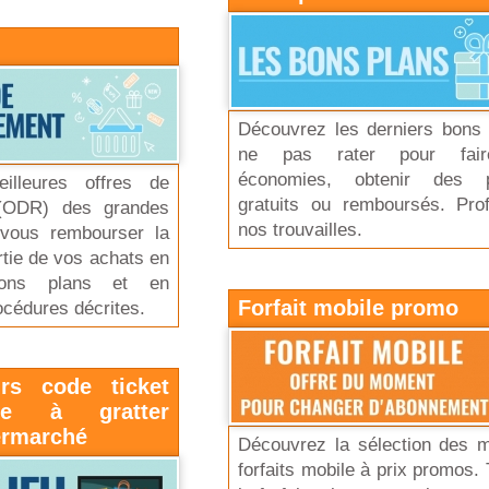
Découvrez les derniers bons 
ne pas rater pour fai
économies, obtenir des p
illeures offres de
gratuits ou remboursés. Prof
(ODR) des grandes
nos trouvailles.
-vous rembourser la
artie de vos achats en
bons plans et en
Forfait mobile promo
océdures décrites.
rs code ticket
te à gratter
ermarché
Découvrez la sélection des m
forfaits mobile à prix promos.