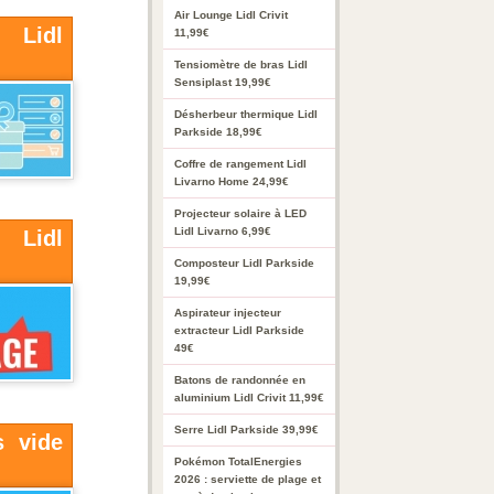
Air Lounge Lidl Crivit
Lidl
11,99€
Tensiomètre de bras Lidl
Sensiplast 19,99€
Désherbeur thermique Lidl
Parkside 18,99€
Coffre de rangement Lidl
Livarno Home 24,99€
Projecteur solaire à LED
Lidl Livarno 6,99€
Lidl
Composteur Lidl Parkside
19,99€
Aspirateur injecteur
extracteur Lidl Parkside
49€
Batons de randonnée en
aluminium Lidl Crivit 11,99€
Serre Lidl Parkside 39,99€
s vide
Pokémon TotalEnergies
2026 : serviette de plage et