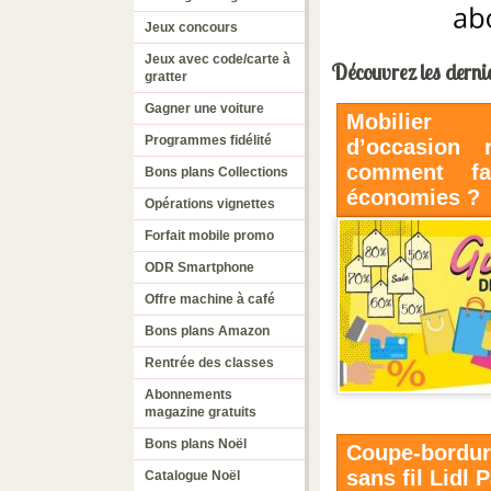
Jeux concours
Jeux avec code/carte à
Découvrez les dernie
gratter
Gagner une voiture
Mobilier
Programmes fidélité
d’occasion 
comment fa
Bons plans Collections
économies ?
Opérations vignettes
Forfait mobile promo
ODR Smartphone
Offre machine à café
Bons plans Amazon
Rentrée des classes
Abonnements
magazine gratuits
Bons plans Noël
Coupe-bordur
sans fil Lidl 
Catalogue Noël