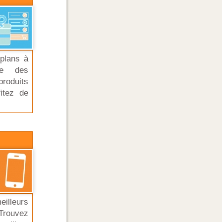
plans à
re des
roduits
itez de
eilleurs
 Trouvez