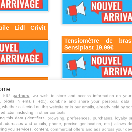
ile Lidl Crivit
Tensiomètre de bras
Sensiplast 19,99€
l Crivit 11,99€
ome
ur 567
partners
, we wish to store and access information on your
s, pixels in emails, etc.), combine and share your personal data 
, whether collected on this website or in our emails, already held by so
ed later, including in other contexts.
ng this data (identifiers, browsing, preferences, purchases, loyalty 
al addresses and emails, phone, precise geolocation, etc.) allows d
 notre communauté fait de ses trouvailles : les vôtres.
ring you services, content, commercial offers and ads across your de