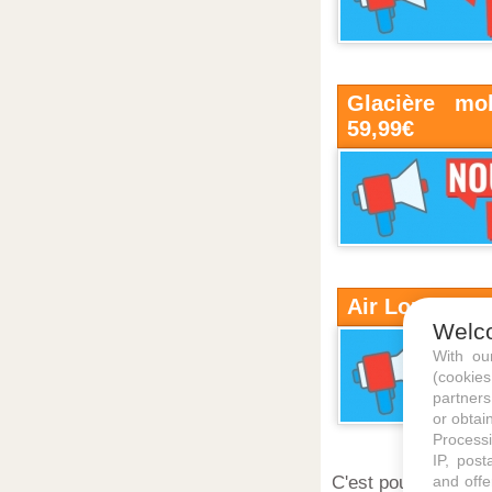
Glacière mob
59,99€
Air Lounge Lid
Welc
With o
(cookie
partners
or obtain
Processi
IP, post
C'est pour cela que
and offe