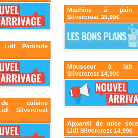
Machine à pain 
Silvercrest 39,99€
s Lidl Parkside
Mousseur à lait 
Silvercrest 14,99€
de cuisine
idl Silvercrest
Appareil de mise sou
Lidl Silvercrest 14,99€