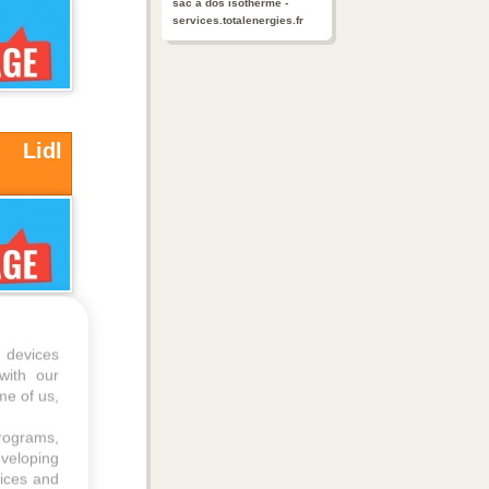
sac à dos isotherme -
services.totalenergies.fr
 Lidl
 devices
with our
me of us,
programs,
eveloping
vices and