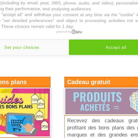
(including by email, post, SMS, phone, audio, and video), personalis
g their performance, and analysing audiences.
de bons plans, nous partageons des
guides de bons plans
, 
"accept all" and withdraw your consent at any time via the "cookie" 
ier de
réductions sur les e-commerces
, des cadeaux de 
 "set detailed preferences" and object to processing activities not s
duits 100% remboursés ou avec des grosses offres de
 These choices remain valid for 1 day.
nts,
suivez-nous
! Profitez de nos conseils rusés pour bénéfi
powered by
 de vos prochains achats.
Set your choices
Accept all
ons plans
Cadeau gratuit
Recevez des cadeaux grat
profitant des bons plans des
marques et des grandes ens