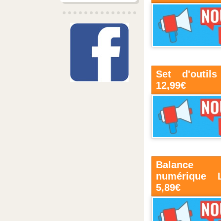
Set d'outil
12,99€
Balance 
numérique L
5,89€