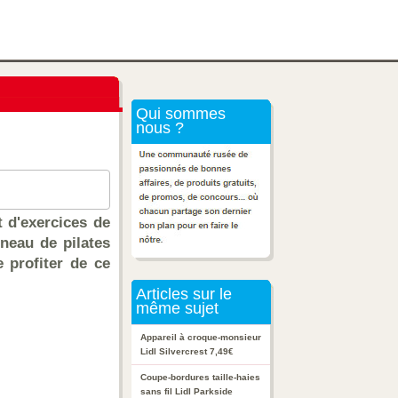
Qui sommes
nous ?
t d'exercices de
nneau de pilates
e profiter de ce
Articles sur le
même sujet
Appareil à croque-monsieur
Lidl Silvercrest 7,49€
Coupe-bordures taille-haies
sans fil Lidl Parkside