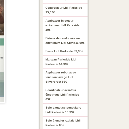
Composteur Lidl Parkside
19,99€
Aspirateur injecteur
extracteur Lidl Parkside
49€
Batons de randonnée en
aluminium Lidl Crivit 11,99€
Serre Lidl Parkside 39,99€
Marteau Parkside Lidl
Parkside 54,99€
Aspirateur robot avec
fonction lavage Lidl
Silvercrest 99€
Scarificateur aérateur
électrique Lidl Parkside
69€
Scie sauteuse pendulaire
Lidl Parkside 19,99€
Scie à onglet radiale Lidl
Parkside 89€