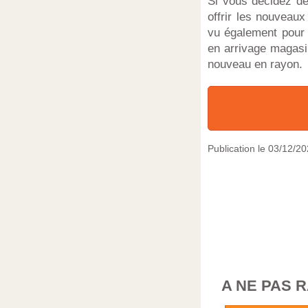
Si vous décidez de
offrir les nouveau
vu également pour 
en arrivage magasin
nouveau en rayon.
Publication le
03/12/20
A NE PAS 