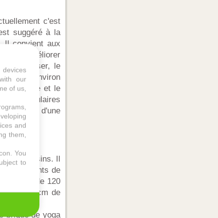
ctuellement c'est
est suggéré à la
. Il convient aux
ttent d'améliorer
t de réaliser, le
 devices
yoga fait environ
with our
ricité fine et le
me of us,
upes musculaires
programs,
 il dispose d'une
eveloping
vices and
ing them,
icon
. You
e de magasins. Il
ubject to
ux pratiquants de
 maximale de 120
rge sur 15 cm de
ne brique de yoga