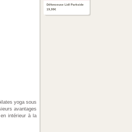
Défonceuse Lidl Parkside
19,99€
pilates yoga sous
usieurs avantages
en intérieur à la