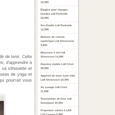
19,99€
Étagère pour charges
lourdes Lidl Parkside
24,99€
Set d'outils Lidl Parkside
12,99€
Balance de cuisine
numérique Lidl Silvercrest
5,89€
Mousseur à lait Lidl
é de tenir. Celle
Silvercrest 14,99€
es, d'apprendre à
Glacière mobile Lidl Crivit
r sa silhouette et
59,99€
poses de yoga et
Appareil de mise sous vide
ui pourrait vous
Lidl Silvercrest 14,99€
Air Lounge Lidl Crivit
11,99€
Tensiomètre de bras Lidl
Sensiplast 19,99€
Projecteur solaire à LED
Lidl Livarno 6,99€