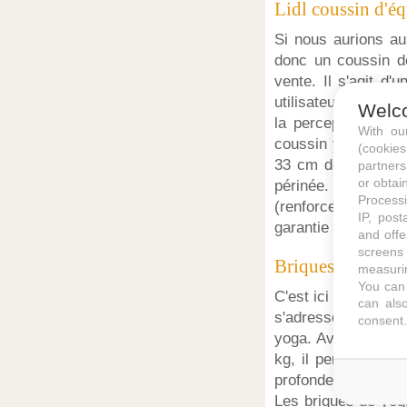
Lidl coussin d'éq
Si nous aurions aus
donc un coussin de
vente. Il s'agit d
utilisateurs d'un 
Welc
la perception du c
With o
coussin yoga Lidl 
(cookie
33 cm de diamètre e
partners
or obtain
périnée. Enfin, ce
Processi
(renforcement muscu
IP, post
garantie fabricant d
and offe
screens 
Briques de yoga 
measurin
You can 
C'est ici un lot de
can also
s'adresse aux fans
consent.
yoga. Avec sa surf
kg, il permet une 
profondeur et 7,5 c
Les briques de yoga