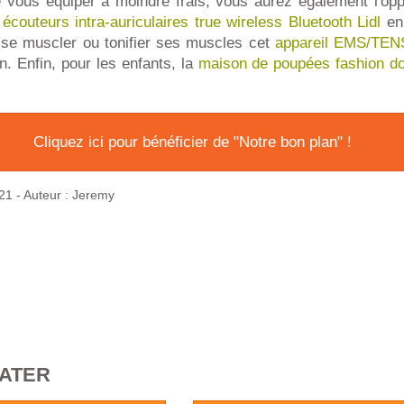
 vous équiper à moindre frais, vous aurez également l'opp
x
écouteurs intra-auriculaires true wireless Bluetooth Lidl
en 
se muscler ou tonifier ses muscles cet
appareil EMS/TENS
. Enfin, pour les enfants, la
maison de poupées fashion do
Cliquez ici pour bénéficier de "Notre bon plan" !
21
- Auteur : Jeremy
RATER