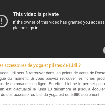
 accessoires de yoga et pilates de Lidl ?
yoga Lidl sont à retrouver dans les points de vente de l'ense
ogue du moment. Si vous pouvez retrouver les fiches produit
ion de commander en ligne. En effet, Lidl ne le permet pas 
n est d'actualité le lundi 13 décembre et jusqu'à écoul
x de ces accessoires Lidl de yoga est de 5,99€ seulement.