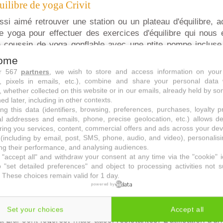
uilibre de yoga Crivit
si aimé retrouver une station ou un plateau d'équilibre, a
 yoga pour effectuer des exercices d'équilibre qui nous 
'un coussin de yoga gonflable avec une ptite pompe incluse
poids maximum de 120kg. Les picots de forme spéciale perme
ome
orps. Outre les nombreux exercices d'équilibre qu'il perme
ur 567
partners
, we wish to store and access information on your
est aussi conçu pour le massage des pieds. Ce matériel de 
s, pixels in emails, etc.), combine and share your personal data 
t sa principale fonction est de renforcer l'équilibre, la mot
, whether collected on this website or in our emails, already held by so
ed later, including in other contexts.
 coussin d'assise de yoga fait travailler différents gro
ng this data (identifiers, browsing, preferences, purchases, loyalty 
laire) et ses picots stimulent la circulation sanguine. Enfin,
al addresses and emails, phone, precise geolocation, etc.) allows d
e 3 ans.
ring you services, content, commercial offers and ads across your de
(including by email, post, SMS, phone, audio, and video), personalis
Lidl Crivit
g their performance, and analysing audiences.
"accept all" and withdraw your consent at any time via the "cookie" 
 2 briques de Yoga Crivit que nous invite à découvrir la chaîn
 "set detailed preferences" and object to processing activities not s
 de stretching, de séances de pilates et bien évidemment a
 These choices remain valid for 1 day.
ace antidérapante pour un maintien sûr et pour une charge
powered by
multitude d'exercices. Chaque brique mesure 25 cm de la
m de hauteur.
Set your choices
Accept all
 Lidl sont légères, mais aussi résistantes. L'utilisation d'u