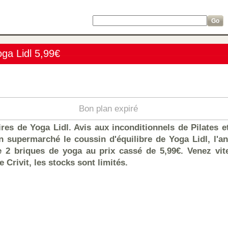
ga Lidl 5,99€
Bon plan expiré
res de Yoga Lidl. Avis aux inconditionnels de Pilates e
n supermarché le coussin d'équilibre de Yoga Lidl, l'a
de 2 briques de yoga au prix cassé de 5,99€. Venez vit
 Crivit, les stocks sont limités.