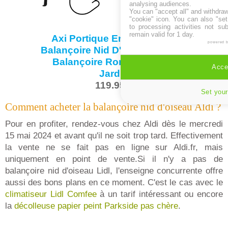
analysing audiences.
You can "accept all" and withdraw
"cookie" icon
. You can also "set
to processing activities not su
remain valid for 1 day.
Axi Portique En Métal Avec
powered 
Balançoire Nid D'Oiseau Enfant
Balançoire Ronde Pour Le
Accep
Jardin
119.95 €
Set your
Comment acheter la balançoire nid d'oiseau Aldi ?
Pour en profiter, rendez-vous chez Aldi dès le mercredi
15 mai 2024 et avant qu'il ne soit trop tard. Effectivement
la vente ne se fait pas en ligne sur Aldi.fr, mais
uniquement en point de vente.Si il n'y a pas de
balançoire nid d'oiseau Lidl, l'enseigne concurrente offre
aussi des bons plans en ce moment. C'est le cas avec le
climatiseur Lidl Comfee
à un tarif intéressant ou encore
la
décolleuse papier peint Parkside pas chère
.