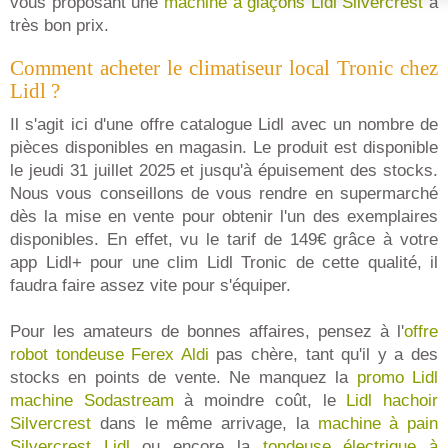
vous proposant une
machine à glaçons Lidl Silvercrest
à
très bon prix.
Comment acheter le climatiseur local Tronic chez
Lidl ?
Il s'agit ici d'une offre catalogue Lidl avec un nombre de
pièces disponibles en magasin. Le produit est disponible
le jeudi 31 juillet 2025 et jusqu'à épuisement des stocks.
Nous vous conseillons de vous rendre en supermarché
dès la mise en vente pour obtenir l'un des exemplaires
disponibles. En effet, vu le tarif de 149€ grâce à votre
app Lidl+ pour une clim Lidl Tronic de cette qualité, il
faudra faire assez vite pour s'équiper.
Pour les amateurs de bonnes affaires, pensez à l'
offre
robot tondeuse Ferex Aldi
pas chère, tant qu'il y a des
stocks en points de vente. Ne manquez la
promo Lidl
machine Sodastream
à moindre coût, le
Lidl hachoir
Silvercrest
dans le même arrivage, la
machine à pain
Silvercrest Lidl
ou encore la
tondeuse électrique à