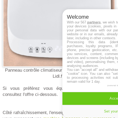
Welcome
With our 567
partners
, we wish t
your devices (cookies, pixels in
your personal data with our par
website or in our emails, alread
later, including in other contexts.
Processing this data (identi
purchases, loyalty programs, I
phone, precise geolocation, etc.
you services, content, commerc
devices and screens (including b
and video), personalising them, 
analysing audiences.
Panneau contrôle climatiseur mobile Lidl Tronic (vu sur
You can "accept all" and withdraw
"cookie" icon
. You can also "set
Lidl.fr)
to processing activities not su
remain valid for 1 day.
powered 
Si vous préférez vous équiper d'un autre modèle,
consultez l'offre ci-dessous.
Accep
Set your
Côté rafraîchissement, l'enseigne pense aussi à vous en