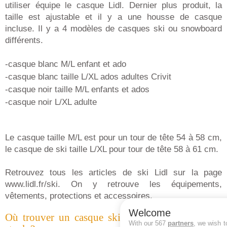
utiliser équipe le casque Lidl. Dernier plus produit, la
taille est ajustable et il y a une housse de casque
incluse. Il y a 4 modèles de casques ski ou snowboard
différents.
-casque blanc M/L enfant et ado
-casque blanc taille L/XL ados adultes Crivit
-casque noir taille M/L enfants et ados
-casque noir L/XL adulte
Le casque taille M/L est pour un tour de tête 54 à 58 cm,
le casque de ski taille L/XL pour tour de tête 58 à 61 cm.
Retrouvez tous les articles de ski Lidl sur la page
www.lidl.fr/ski. On y retrouve les équipements,
vêtements, protections et accessoires.
Welcome
Où trouver un casque ski et snowboard Lidl en
With our 567
partners
, we wish t