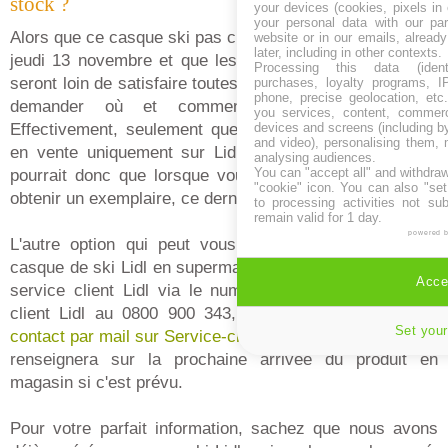
stock ?
your devices (cookies, pixels in
your personal data with our par
Alors que ce casque ski pas cher Lidl est à 24,99€ dès le
website or in our emails, alread
later, including in other contexts.
jeudi 13 novembre et que les quantités mises en place
Processing this data (identi
seront loin de satisfaire toutes les demandes, on peut se
purchases, loyalty programs, I
phone, precise geolocation, etc.
demander où et comment acheter ce produit.
you services, content, commerc
Effectivement, seulement quelques casques seront mis
devices and screens (including b
and video), personalising them, 
en vente uniquement sur Lidl.fr pour le moment. Il se
analysing audiences.
You can "accept all" and withdraw
pourrait donc que lorsque vous irez sur Lidl.fr pour en
"cookie" icon
. You can also "set
obtenir un exemplaire, ce dernier ne soit plus en stock.
to processing activities not su
remain valid for 1 day.
powered 
L'autre option qui peut vous permettre de trouver un
casque de ski Lidl en supermarché, c'est de contacter le
Accep
service client Lidl via le numéro de téléphone service
client Lidl au 0800 900 343, soit via le
formulaire de
Set your
contact par mail sur Service-client.lidl.fr.
L'enseigne vous
renseignera sur la prochaine arrivée du produit en
magasin si c'est prévu.
Pour votre parfait information, sachez que nous avons