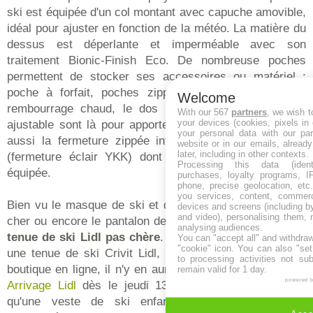
ski est équipée d'un col montant avec capuche amovible,
idéal pour ajuster en fonction de la météo. La matière du
dessus est déperlante et imperméable avec son
traitement Bionic-Finish Eco. De nombreuse poches
permettent de stocker ses accessoires ou matériel :
poche à forfait, poches zippées, poche intérieur. Un
Welcome
rembourrage chaud, le dos rallongé et un pare-neige
With our 567
partners
, we wish t
your devices (cookies, pixels in
ajustable sont là pour apporter du confort. On apprécie
your personal data with our par
aussi la fermeture zippée intégrale et protège-menton
website or in our emails, alread
later, including in other contexts.
(fermeture éclair YKK) dont la veste Lidl de ski est
Processing this data (identi
équipée.
purchases, loyalty programs, I
phone, precise geolocation, etc.
you services, content, commerc
Bien vu le masque de ski et de snowboard Crivit moins
devices and screens (including b
and video), personalising them, 
cher ou encore le pantalon de ski Lidl pour compléter la
analysing audiences.
tenue de ski Lidl pas chère
. Si vous souhaitez acheter
You can "accept all" and withdraw
"cookie" icon
. You can also "set
une tenue de ski Crivit Lidl, ne tardez pas à visiter la
to processing activities not su
boutique en ligne, il n'y en aura pas pour tout le monde.
remain valid for 1 day.
powered 
Arrivage Lidl
dès le jeudi 13 novembre 2025 ! Notez
qu'une veste de ski enfant Lidl Crivit est aussi