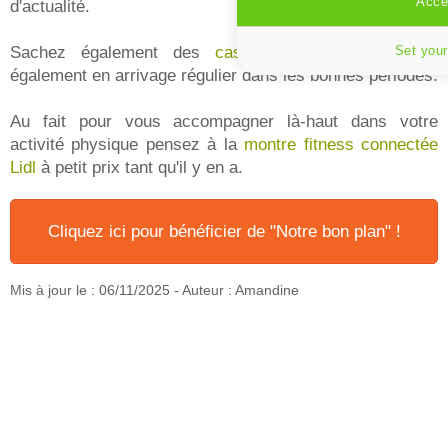
Accep
d'actualité.
Sachez également des
casques de Ski Lidl
sont
Set your
également en arrivage régulier dans les bonnes périodes.
Au fait pour vous accompagner là-haut dans votre
activité physique pensez à la
montre fitness connectée
Lidl
à petit prix tant qu'il y en a.
Cliquez ici pour bénéficier de "Notre bon plan" !
Mis à jour le :
06/11/2025
- Auteur : Amandine