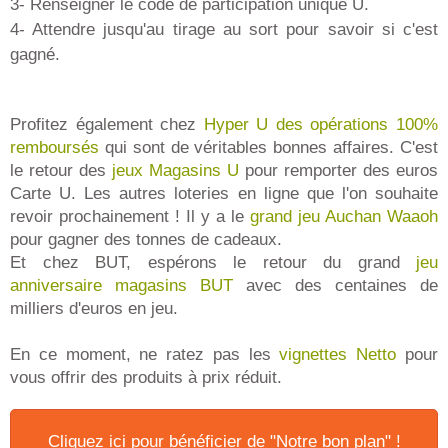
3- Renseigner le code de participation unique U.
4- Attendre jusqu'au tirage au sort pour savoir si c'est
gagné.
Profitez également chez
Hyper U des opérations 100%
remboursés
qui sont de véritables bonnes affaires. C'est
le retour des
jeux Magasins U
pour remporter des euros
Carte U. Les autres loteries en ligne que l'on souhaite
revoir prochainement ! Il y a le
grand jeu Auchan Waaoh
pour gagner des tonnes de cadeaux.
Et chez BUT, espérons le retour du grand
jeu
anniversaire magasins BUT
avec des centaines de
milliers d'euros en jeu.
En ce moment, ne ratez pas les
vignettes Netto
pour
vous offrir des produits à prix réduit.
Cliquez ici pour bénéficier de "Notre bon plan" !