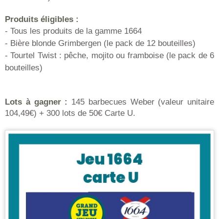
Produits éligibles :
- Tous les produits de la gamme 1664
- Bière blonde Grimbergen (le pack de 12 bouteilles)
- Tourtel Twist : pêche, mojito ou framboise (le pack de 6
bouteilles)
Lots à gagner :
145 barbecues Weber (valeur unitaire
104,49€) + 300 lots de 50€ Carte U.