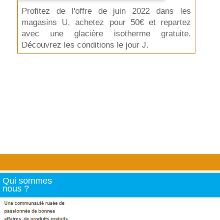
Profitez de l'offre de juin 2022 dans les
magasins U, achetez pour 50€ et repartez
avec une glacière isotherme gratuite.
Découvrez les conditions le jour J.
Qui sommes
nous ?