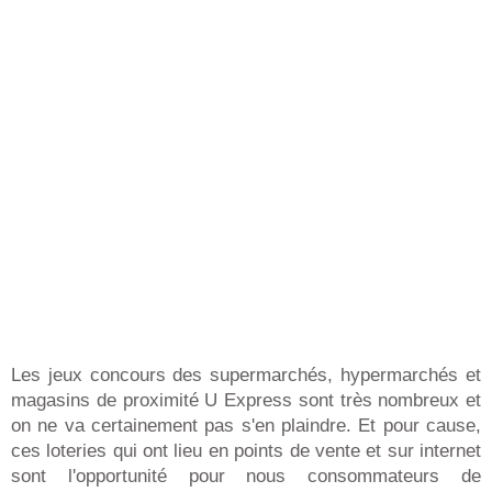
Les jeux concours des supermarchés, hypermarchés et
magasins de proximité U Express sont très nombreux et
on ne va certainement pas s'en plaindre. Et pour cause,
ces loteries qui ont lieu en points de vente et sur internet
sont l'opportunité pour nous consommateurs de