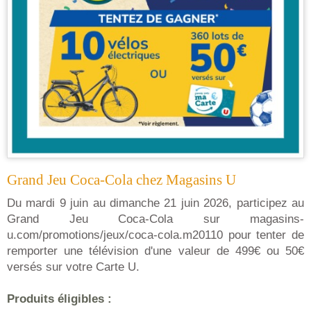
Grand Jeu Coca-Cola chez Magasins U
Du mardi 9 juin au dimanche 21 juin 2026, participez au
Grand Jeu Coca-Cola sur magasins-
u.com/promotions/jeux/coca-cola.m20110 pour tenter de
remporter une télévision d'une valeur de 499€ ou 50€
versés sur votre Carte U.
Produits éligibles :