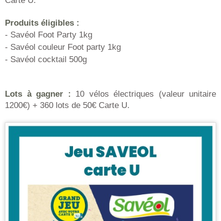
Carte U.
Produits éligibles :
- Savéol Foot Party 1kg
- Savéol couleur Foot party 1kg
- Savéol cocktail 500g
Lots à gagner :
10 vélos électriques (valeur unitaire
1200€) + 360 lots de 50€ Carte U.