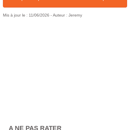
Mis à jour le :
11/06/2026
- Auteur : Jeremy
A NE PAS RATER