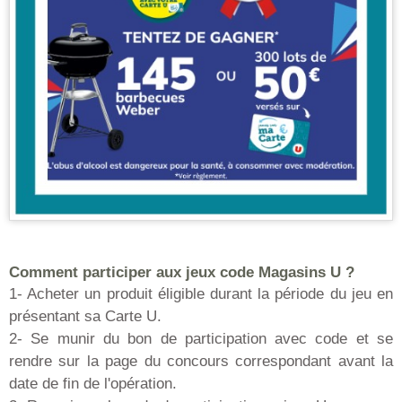
Comment participer aux jeux code Magasins U ?
1- Acheter un produit éligible durant la période du jeu en
présentant sa Carte U.
2- Se munir du bon de participation avec code et se
rendre sur la page du concours correspondant avant la
date de fin de l'opération.