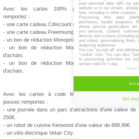
your personal data with our par
website or in our emails, alread
Avec les cartes 100% gagnantes vous pouvez
later, including in other contexts.
remportez :
Processing this data (identi
purchases, loyalty programs, I
- une carte cadeau Cdiscount de 50€.
phone, precise geolocation, etc.
you services, content, commerc
- une carte cadeau Freemiumplay de 50€.
devices and screens (including b
- un bon de réduction Monoprix de 5€ pour 30€ d'achats.
and video), personalising them, 
analysing audiences.
- un bon de réduction Monoprix de 10€ pour 50€
You can "accept all" and withdraw
"cookie" icon
. You can also "set
d'achats.
to processing activities not su
- un bon de réduction Monoprix de 20€ pour 80€
remain valid for 1 day.
powered 
d'achats.
Accep
Avec les cartes à code Monoprix “collection” vous
Set your
pouvez remportez :
- une journée dans un parc d'attractions d'une valeur de
250€.
- un robot de cuisine Kenwood d'une valeur de 899,99€.
- un vélo électrique Velair City.