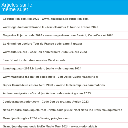
Articles sur le
même sujet
Coeurdelion.com jeu 2023 - www.lamitemps.coeurdelion.com
www legauloistourdefrance fr - Jeu.leGaulois.fr Tour de France 2026
Magasins U jeu à code 2026 - www magasins-u com Savéol, Coca-Cola et 1664
Le Grand jeu Leclerc Tour de France code carte à gratter
www.auto.leclerc - Code jeu anniversaire Auto Leclerc 2023
Jeux.Vival.fr - Jeu Anniversaire Vival à code
Lemoisgagnant2024.fr Leclerc jeu le mois gagnant 2024
www.magasins-u.com/jeu-dolcegusto - Jeu Dolce Gusto Magasins U
Super Grand Jeu Leclerc Avril 2023 - www.e.leclerc/e/jeux-et-animations
Action.com/grattez - Grand jeu Action code carte à gratter 2023
Jeudegrattage.action.com - Code Jeu de grattage Action 2023
Netto.fr/lestroismousquetaires/ - Netto code jeu de Noël Netto les Trois Mousquetaires
Grand jeu Pringles 2024 - Gaming.pringles.com
Grand jeu vignette code McDo Music Tour 2024 - www.mcdonalds.fr