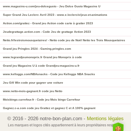
www.magasins-u.com/jeu-dolcegusto - Jeu Dolce Gusto Magasins U
Super Grand Jeu Leclerc Avril 2023 - www.e.leclerc/e/jeux-et-animations
Action.com/grattez - Grand jeu Action code carte à gratter 2023
Jeudegrattage.action.com - Code Jeu de grattage Action 2023
Netto.fr/lestroismousquetaires/ - Netto code jeu de Noël Netto les Trois Mousquetaires
Grand jeu Pringles 2024 - Gaming.pringles.com
www.legrandjeumonoprix.fr Grand jeu Monoprix à code
Grand jeu Magasins U à code Grandjeu-magasins-u.fr
www.kelloggs.com/NBAsnacks - Code jeu Kelloggs NBA Snacks
Jeu Gifi Win code pour gagner une voiture
www.netto-mois-gagnant.fr code jeu Netto
Moisbingo.carrefour.fr - Code jeu Mois bingo Carrefour
Gagnez.c-a.com code jeu Grattez et gagnez C et A 100% gagnant
© 2016 - 2026 notre-bon-plan.com -
Mentions légales
Les marques et logos cités appartiennent à leurs propriétaires respectifs.