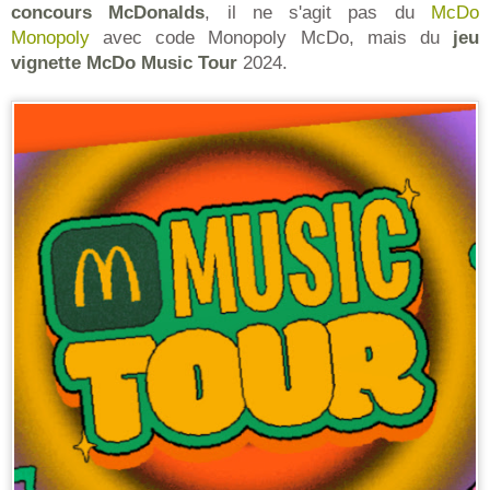
concours McDonalds
, il ne s'agit pas du
McDo
Monopoly
avec code Monopoly McDo, mais du
jeu
vignette McDo Music Tour
2024.