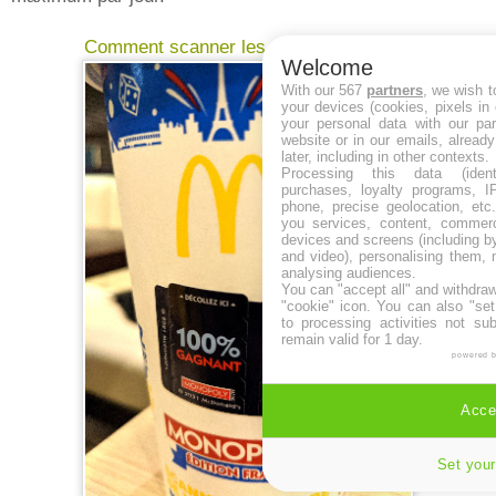
Comment scanner les vignettes mcdo ?
Welcome
With our 567
partners
, we wish t
your devices (cookies, pixels in
your personal data with our par
website or in our emails, alread
later, including in other contexts.
Processing this data (identi
purchases, loyalty programs, I
phone, precise geolocation, etc.
you services, content, commerc
devices and screens (including b
and video), personalising them, 
analysing audiences.
You can "accept all" and withdraw
"cookie" icon
. You can also "set
to processing activities not su
remain valid for 1 day.
powered 
Accep
Set your