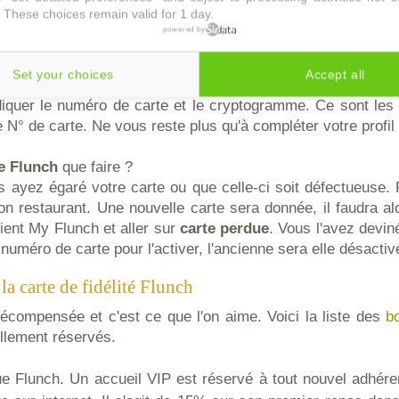
 visite dans votre restaurant favori.
 These choices remain valid for 1 day.
powered by
arte MyFlunch sur internet
suite à une demande au resto :
e
carte Myflunch
lors d'un passage en caisse ? Munissez-vo
Set your choices
Accept all
lunch.fr et choisissez valider ma carte dans la rubrique M
iquer le numéro de carte et le cryptogramme. Ce sont les 
 N° de carte. Ne vous reste plus qu'à compléter votre profil f
te Flunch
que faire ?
 ayez égaré votre carte ou que celle-ci soit défectueuse. 
 son restaurant. Une nouvelle carte sera donnée, il faudra a
ient My Flunch et aller sur
carte perdue
. Vous l'avez devin
numéro de carte pour l'activer, l'ancienne sera elle désactiv
la carte de fidélité Flunch
récompensée et c'est ce que l'on aime. Voici la liste des
b
llement réservés.
e Flunch. Un accueil VIP est réservé à tout nouvel adhéren