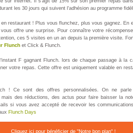
te sur internet. Il s'agit de 15% sur son premier repas dans
rant les 30 jours qui suivent l'adhésion au programme fidél
en restaurant ! Plus vous flunchez, plus vous gagnez. En ef
n vous offre une surprise. Pour connaître votre récompens
ttention, ces 5 visites en un an depuis la première visite. F
ur Flunch
et Click & Flunch.
l'instant F gagnant Flunch. lors de chaque passage à la 
gner votre repas. Cette offre est uniquement valable en rest
nch ! Ce sont des offres personnalisées. On ne parl
, mais des réductions, des actus pour faire baisser la not
mails si vous avez accepté de recevoir les communication
 aux
Flunch Days
Cliquez ici pour bénéficier de "Notre bon plan" !