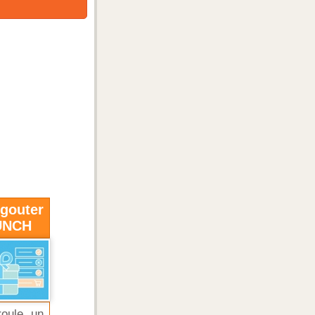
outer
LUNCH
oule un