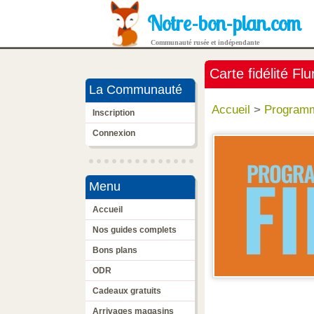
Notre-bon-plan.com
Communauté rusée et indépendante
Carte fidélité Fl
La Communauté
Accueil
>
Programm
Inscription
Connexion
Menu
Accueil
Nos guides complets
Bons plans
ODR
Cadeaux gratuits
Arrivages magasins