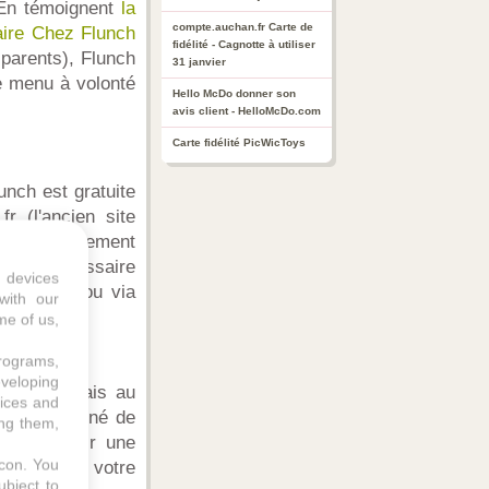
. En témoignent
la
compte.auchan.fr Carte de
aire Chez Flunch
fidélité - Cagnotte à utiliser
 parents), Flunch
31 janvier
e menu à volonté
Hello McDo donner son
avis client - HelloMcDo.com
Carte fidélité PicWicToys
unch est gratuite
r (l'ancien site
faire directement
 sera nécessaire
 devices
 officiel ou via
with our
me of us,
programs,
eveloping
mulaire. Mais au
vices and
n avez terminé de
ing them,
 de recevoir une
icon
. You
 présenter votre
ubject to