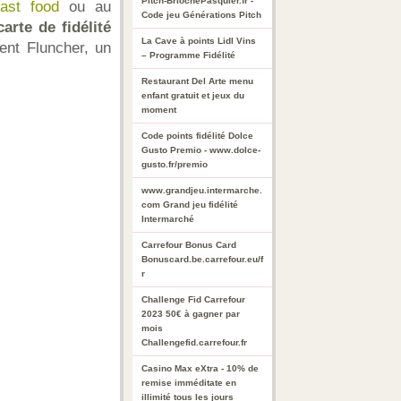
Pitch-BriochePasquier.fr -
ast food
ou au
Code jeu Générations Pitch
carte de fidélité
La Cave à points Lidl Vins
ent Fluncher, un
– Programme Fidélité
Restaurant Del Arte menu
enfant gratuit et jeux du
moment
Code points fidélité Dolce
Gusto Premio - www.dolce-
gusto.fr/premio
www.grandjeu.intermarche.
com Grand jeu fidélité
Intermarché
Carrefour Bonus Card
Bonuscard.be.carrefour.eu/f
r
Challenge Fid Carrefour
2023 50€ à gagner par
mois
Challengefid.carrefour.fr
Casino Max eXtra - 10% de
remise imméditate en
illimité tous les jours