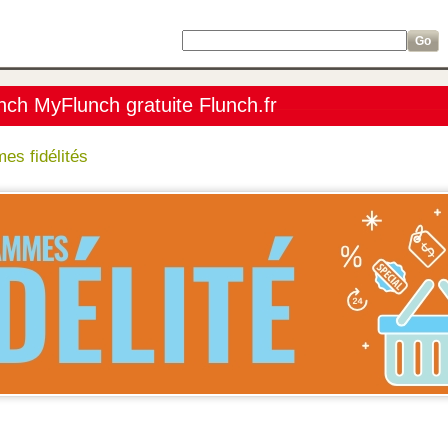
unch MyFlunch gratuite Flunch.fr
es fidélités