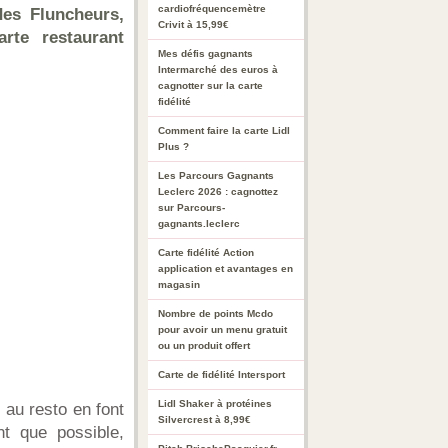
cardiofréquencemètre
des Fluncheurs,
Crivit à 15,99€
arte restaurant
Mes défis gagnants
Intermarché des euros à
cagnotter sur la carte
fidélité
Comment faire la carte Lidl
Plus ?
Les Parcours Gagnants
Leclerc 2026 : cagnottez
sur Parcours-
gagnants.leclerc
Carte fidélité Action
application et avantages en
magasin
Nombre de points Mcdo
pour avoir un menu gratuit
ou un produit offert
Carte de fidélité Intersport
Lidl Shaker à protéines
 au resto en font
Silvercrest à 8,99€
nt que possible,