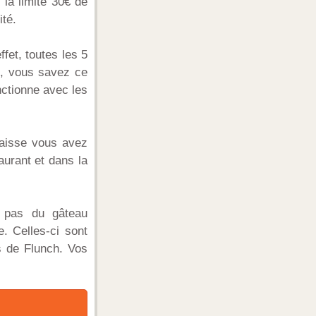
 la limite 30€ de
ité.
fet, toutes les 5
e, vous savez ce
onctionne avec les
caisse vous avez
aurant et dans la
e pas du gâteau
e. Celles-ci sont
s de Flunch. Vos