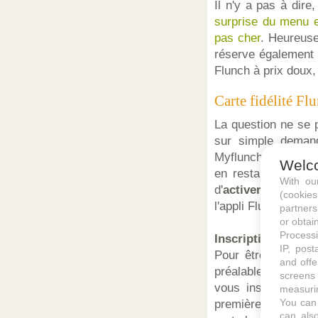
Il n'y a pas à dir
surprise du menu e
pas cher
. Heureuse
réserve également 
Flunch à prix doux, 
Carte fidélité F
La question ne se p
sur simple demand
Myflunch.fr n'exist
Welc
en restaurant. La
With o
d'
activer la carte 
(cookie
l'appli Flunch.
partners
or obtain
Processi
Inscription à la ca
IP, post
Pour être récompen
and offe
préalable, sélectio
screens 
vous inscrire, vou
measurin
You can 
première surprise.
can also