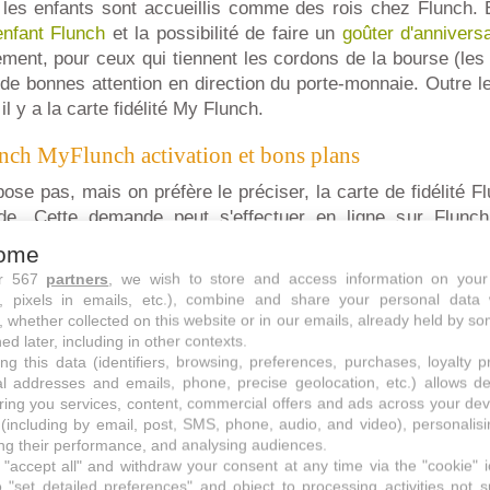
e, les enfants sont accueillis comme des rois chez Flunch
nfant Flunch
et la possibilité de faire un
goûter d'annivers
ment, pour ceux qui tiennent les cordons de la bourse (les
de bonnes attention en direction du porte-monnaie. Outre l
il y a la carte fidélité My Flunch.
lunch MyFlunch activation et bons plans
ose pas, mais on préfère le préciser, la carte de fidélité Fl
e. Cette demande peut s'effectuer en ligne sur Flunch.f
ant plus). Mais l'inscription au programme Myflunch peut se 
ome
 précieuse vous sera immédiatement donnée, cependant il
ur 567
partners
, we wish to store and access information on your
fidélité Flunch en ligne
dans la rubrique MyFlunch du site
s, pixels in emails, etc.), combine and share your personal data 
, whether collected on this website or in our emails, already held by so
ed later, including in other contexts.
ng this data (identifiers, browsing, preferences, purchases, loyalty 
rte de fidélité Flunch sur internet
:
al addresses and emails, phone, precise geolocation, etc.) allows d
sé de sa fidélité, il est nécessaire de compléter un for
ring you services, content, commercial offers and ads across your de
nnez l'option “obtenir ma carte virtuelle”. Lorsque vous e
(including by email, post, SMS, phone, audio, and video), personalis
s obtenez votre carte virtuelle. Complétez le profil afin
g their performance, and analysing audiences.
"accept all" and withdraw your consent at any time via the "cookie" 
 Pensez à télécharger l'application Flunch afin de pouvoir
 "set detailed preferences" and object to processing activities not s