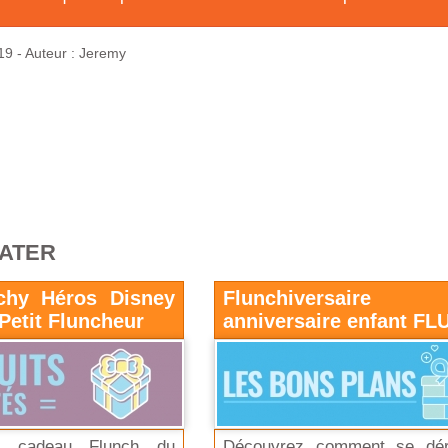
19
- Auteur : Jeremy
RATER
chy Héros Disney
Flunchiversaire g
 Petit Fluncheur
anniversaire enfant F
e cadeau Flunch du
Découvrez comment se dér