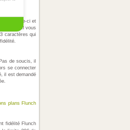
us de celle-ci et
y-Flunch. Il vous
3 caractères qui
idélité.
Pas de soucis, il
lors se connecter
é, il est demandé
ée.
ons plans Flunch
t fidélité Flunch