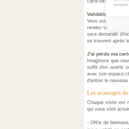
carte lors de chaque
consent.
Validation de la c
Vous avez reçu un
rendez-vous sur MyF
sera demandé d'ind
se trouvent après le
J'ai perdu ma car
Imaginons que vous
suffit d'en avertir
avec son espace cl
d'entrer le nouveau 
Les avantages de 
Chaque visite est 
qui vous sont actue
- Offre de bienvenu