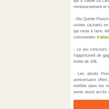
qui a validé sa car
remboursement et du
- Ma Quinte Flunch 
visites (achats) o
qui reste à faire. A
commandes
traite
- Le jeu concours 
l'opportunité de ga
limite de 15€.
- Les atouts Flu
anniversaire offert
notifiés dans les 
aurez aussi accès