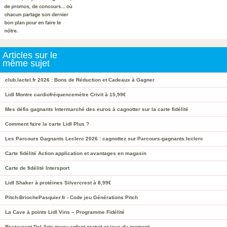
Articles sur le
même sujet
club.lactel.fr 2026 : Bons de Réduction et Cadeaux à Gagner
Lidl Montre cardiofréquencemètre Crivit à 15,99€
Mes défis gagnants Intermarché des euros à cagnotter sur la carte fidélité
Comment faire la carte Lidl Plus ?
Les Parcours Gagnants Leclerc 2026 : cagnottez sur Parcours-gagnants.leclerc
Carte fidélité Action application et avantages en magasin
Carte de fidélité Intersport
Lidl Shaker à protéines Silvercrest à 8,99€
Pitch-BriochePasquier.fr - Code jeu Générations Pitch
La Cave à points Lidl Vins – Programme Fidélité
Restaurant Del Arte menu enfant gratuit et jeux du moment