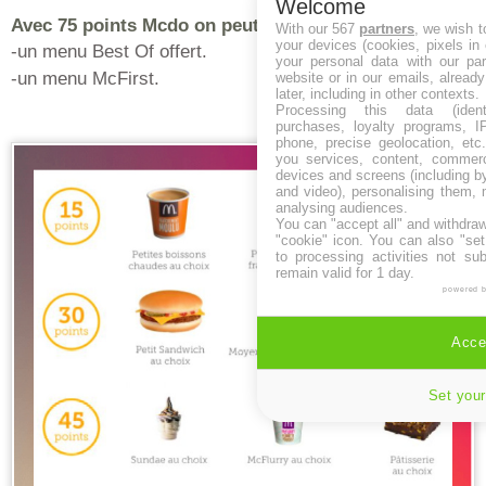
Welcome
Avec 75 points Mcdo on peut avoir :
With our 567
partners
, we wish t
your devices (cookies, pixels in
-un menu Best Of offert.
your personal data with our par
-un menu McFirst.
website or in our emails, alread
later, including in other contexts.
Processing this data (identi
purchases, loyalty programs, I
phone, precise geolocation, etc.
you services, content, commerc
devices and screens (including b
and video), personalising them, 
analysing audiences.
You can "accept all" and withdraw
"cookie" icon
. You can also "set
to processing activities not su
remain valid for 1 day.
powered 
Accep
Set your