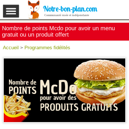
Notre-bon-plan.com
Communauté rusée et indépendante
Nombre de points Mcdo pour avoir un menu
gratuit ou un produit offert
Accueil
>
Programmes fidélités