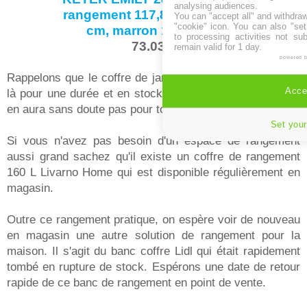
analysing audiences.
rangement 117,8 x 44,58 x 58
You can "accept all" and withdraw
"cookie" icon
. You can also "set
cm, marron 17210608
to processing activities not su
73.03 €
remain valid for 1 day.
powered 
Rappelons que le coffre de jardin en vente chez Lidl est
Accep
là pour une durée et en stock limité à 24,99€ et qu'il n'y
en aura sans doute pas pour tout le monde.
Set your
Si vous n'avez pas besoin d'un espace de rangement
aussi grand sachez qu'il existe un coffre de rangement
160 L Livarno Home qui est disponible régulièrement en
magasin.
Outre ce rangement pratique, on espère voir de nouveau
en magasin une autre solution de rangement pour la
maison. Il s'agit du banc coffre Lidl qui était rapidement
tombé en rupture de stock. Espérons une date de retour
rapide de ce banc de rangement en point de vente.