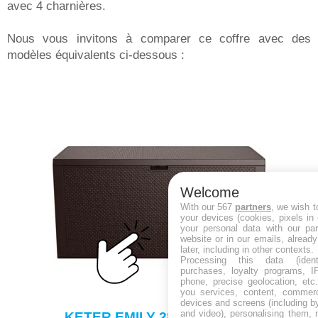
avec 4 charnières.
Nous vous invitons à comparer ce coffre avec des
modèles équivalents ci-dessous :
Welcome
With our 567
partners
, we wish t
your devices (cookies, pixels in
your personal data with our par
website or in our emails, alread
later, including in other contexts.
Processing this data (identi
purchases, loyalty programs, I
phone, precise geolocation, etc.
you services, content, commerc
devices and screens (including b
and video), personalising them, 
KETER EMILY 280L Coffre de