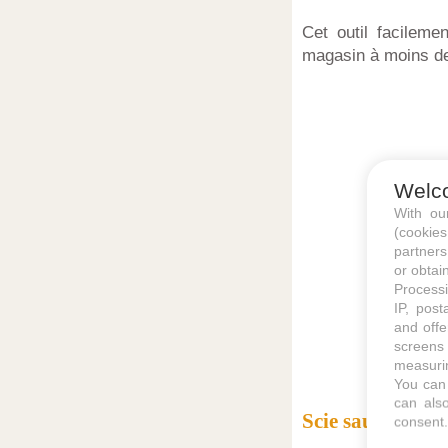
Cet outil facileme
magasin à moins d
Welc
With o
(cookie
partners
or obtain
Processi
IP, post
and offe
screens 
measurin
You can 
can also
Scie sauteuse ou
consent.