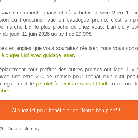
 savoir comment, quand et où acheter la
scie 2 en 1 Lid
sion ou tronçonner vue en catalogue promo, c'est simpl
permarché Lidl le plus proche de chez vous. L'article y es
ir du jeudi 11 juin 2026 au tarif de 29,99€.
pes en angles que vous souhaitez réaliser, nous vous conse
 à onglet Lidl avec guidage laser
.
éplacement pour profiter des autres promos outillage. Il y
vec une offre 25€ de remise pour l'achat d'un outil pne
ir également le
pistolet à peinture sans fil Lidl
ou encore l
rabest
.
Cliquez ici pour bénéficier de "Notre bon plan" !
026
- Auteur : Jeremy