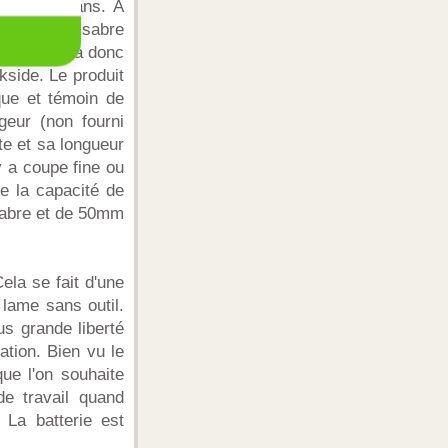
ntie de 3 ans. A
pour la scie sabre
ck. Il faudra donc
kside. Le produit
que et témoin de
geur (non fourni
te et sa longueur
 a coupe fine ou
de la capacité de
sabre et de 50mm
ela se fait d'une
lame sans outil.
us grande liberté
ation. Bien vu le
ue l'on souhaite
de travail quand
 La batterie est