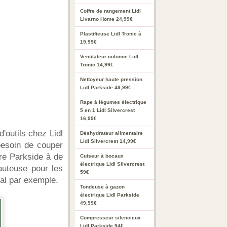
Coffre de rangement Lidl
Livarno Home 24,99€
Plastifieuse Lidl Tronic à
19,99€
Ventilateur colonne Lidl
Tronic 14,99€
Nettoyeur haute pression
Lidl Parkside 49,99€
Rape à légumes électrique
5 en 1 Lidl Silvercrest
16,99€
'outils chez Lidl
Déshydrateur alimentaire
Lidl Silvercrest 14,99€
besoin de couper
bre Parkside à de
Cuiseur à bocaux
électrique Lidl Silvercrest
sauteuse pour les
59€
al par exemple.
Tondeuse à gazon
électrique Lidl Parkside
49,99€
Compresseur silencieux
Lidl Parkside 94€