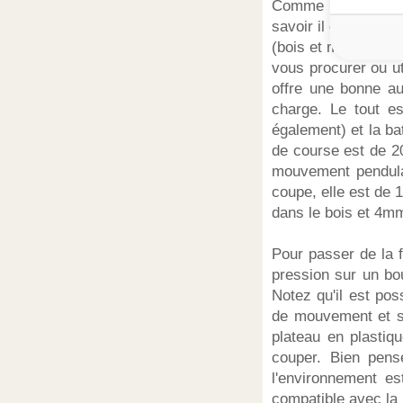
Comme tous les out
savoir il est fourni
(bois et métal). Att
vous procurer ou u
offre une bonne a
charge. Le tout e
également) et la ba
de course est de 2
mouvement pendulair
coupe, elle est de
dans le bois et 4mm
Pour passer de la f
pression sur un bo
Notez qu'il est pos
de mouvement et sel
plateau en plastiq
couper. Bien pensé
l'environnement es
compatible avec la 