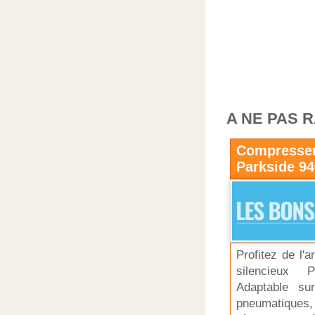
A NE PAS 
Compresseu
Parkside 94
Profitez de l'
silencieux 
Adaptable su
pneumatiques