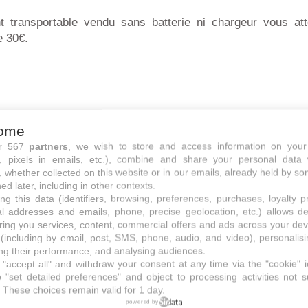
nt transportable vendu sans batterie ni chargeur vous at
e 30€.
ome
ur 567
partners
, we wish to store and access information on your
s, pixels in emails, etc.), combine and share your personal data 
, whether collected on this website or in our emails, already held by so
ed later, including in other contexts.
ng this data (identifiers, browsing, preferences, purchases, loyalty 
al addresses and emails, phone, precise geolocation, etc.) allows d
ring you services, content, commercial offers and ads across your de
(including by email, post, SMS, phone, audio, and video), personalis
g their performance, and analysing audiences.
"accept all" and withdraw your consent at any time via the "cookie" 
 "set detailed preferences" and object to processing activities not s
 scie sabre sans fil Lidl en promotion
 These choices remain valid for 1 day.
powered by