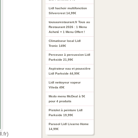
Lidl hachoir multifonction
Silvercrest 14,99€
tousaurestaurant.fr Tous au
Restaurant 2026 : 1 Menu
Acheté = 1 Menu Offert !
Climatiseur local Lidl
Tronic 149€
Perceuse à percussion Lidl
Parkside 21,99€
Aspirateur eau et poussière
Lidl Parkside 44,99€
Lidl nettoyeur vapeur
Vileda 49€
Mcdo menu McDeal à 5€
pour 4 produits
Pistolet à peinture Lidl
Parkside 19,99€
Parasol Lidl Livarno Home
14,99€
.fr)