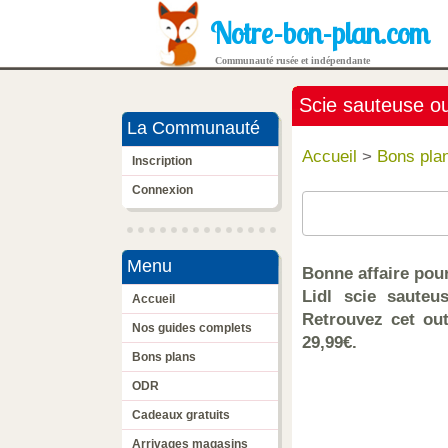
Notre-bon-plan.com
Communauté rusée et indépendante
Scie sauteuse ou
La Communauté
Accueil
>
Bons pla
Inscription
Connexion
Menu
Bonne affaire pour
Lidl scie sauteu
Accueil
Retrouvez cet out
Nos guides complets
29,99€.
Bons plans
ODR
Cadeaux gratuits
Arrivages magasins