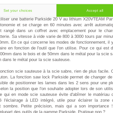
ils de la gamme Parkside, cet outil bénéficie de la gara
 avec 4 lames : 2 pour la scie sauteuse (bois et métal) et 2 
Set your choices
Accept all
ention, cette fois-ci la batterie n'est pas comprise dans le pa
tiliser une batterie Parkside 20 V au lithium X20VTEAM Par
utonomie et se charge en 60 minutes avec arrêt automati
st rangé dans un coffret avec emplacement pour le char
tterie. Sa vitesse à vide varie de 800 à 3000 tours par minu
0mm. En ce qui concerne les modes de fonctionnement, il y
e en fonction de l'outil que l'on utilise. Pour ce qui est 
 100mm dans le bois et de 50mm dans le métal pour la scie 
 dans le métal pour la scie sauteuse.
onction scie sauteuse à la scie sabre, rien de plus facile. C
uton. La fonction saw lock Parkside permet de changer de 
sible de positionner les lames dans les 2 sens pour une pl
on la position que l'on souhaite adopter lors de son utilis
ue qui en mode scie sauteuse évite d'abîmer le matériau q
 l'éclairage à LED intégré, utile pour éclairer la zone 
t sombre. Petite précision, mais qui a son importance !
plupart des outils de la gamme Parkside. Pratique non ?