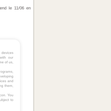
tend le 11/06 en
 devices
with our
me of us,
programs,
eveloping
vices and
ing them,
icon
. You
ubject to