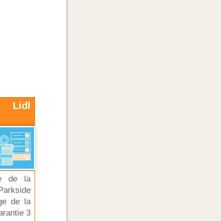
 Lidl
ge de la
arkside
ge de la
arantie 3