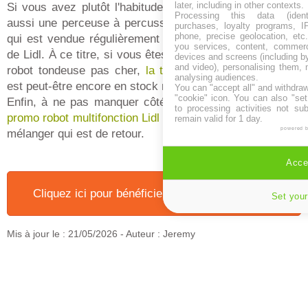
later, including in other contexts.
Si vous avez plutôt l'habitude d'aller chez Aldi, il existe
Processing this data (identi
aussi une perceuse à percussion Aldi de marque Ferrex
purchases, loyalty programs, I
phone, precise geolocation, etc.
qui est vendue régulièrement à un tarif similaire à celle
you services, content, commerc
de Lidl. À ce titre, si vous êtes à la recherche d'une d'un
devices and screens (including b
and video), personalising them, 
robot tondeuse pas cher,
la tondeuse robot Aldi
Ferrex
analysing audiences.
est peut-être encore en stock magasin à prix intéressant.
You can "accept all" and withdraw
"cookie" icon
. You can also "set
Enfin, à ne pas manquer côté rayon électroménager, la
to processing activities not su
promo robot multifonction Lidl
3 en 1 pour pétrir, mixer et
remain valid for 1 day.
powered 
mélanger qui est de retour.
Accep
Cliquez ici pour bénéficier de "Notre bon plan" !
Set your
Mis à jour le :
21/05/2026
- Auteur : Jeremy