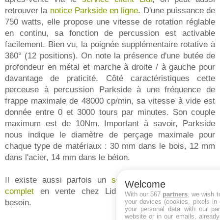
retrouver la
notice Parkside en ligne
. D'une puissance de
750 watts, elle propose une vitesse de rotation réglable
en continu, sa fonction de percussion est activable
facilement. Bien vu, la poignée supplémentaire rotative à
360° (12 positions). On note la présence d'une butée de
profondeur en métal et marche à droite / à gauche pour
davantage de praticité. Côté caractéristiques cette
perceuse à percussion Parkside à une fréquence de
frappe maximale de 48000 cp/min, sa vitesse à vide est
donnée entre 0 et 3000 tours par minutes. Son couple
maximum est de 10Nm. Important à savoir, Parkside
nous indique le diamètre de perçage maximale pour
chaque type de matériaux : 30 mm dans le bois, 12 mm
dans l'acier, 14 mm dans le béton.
Il existe aussi parfois un
set perceuse viseuse très
Welcome
complet
en vente chez Lidl. Comparez selon votre
With our 567
partners
, we wish t
your devices (cookies, pixels in
besoin.
your personal data with our par
website or in our emails, alread