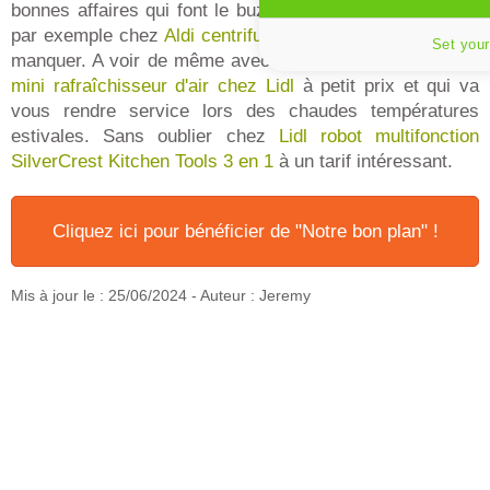
bonnes affaires qui font le buzz actuellement. On pense
par exemple chez
Aldi centrifugeuse
pas chère à ne pas
Set your
manquer. A voir de même avec la
marque SilverCrest le
mini rafraîchisseur d'air chez Lidl
à petit prix et qui va
vous rendre service lors des chaudes températures
estivales. Sans oublier chez
Lidl robot multifonction
SilverCrest Kitchen Tools 3 en 1
à un tarif intéressant.
Cliquez ici pour bénéficier de "Notre bon plan" !
Mis à jour le :
25/06/2024
- Auteur : Jeremy