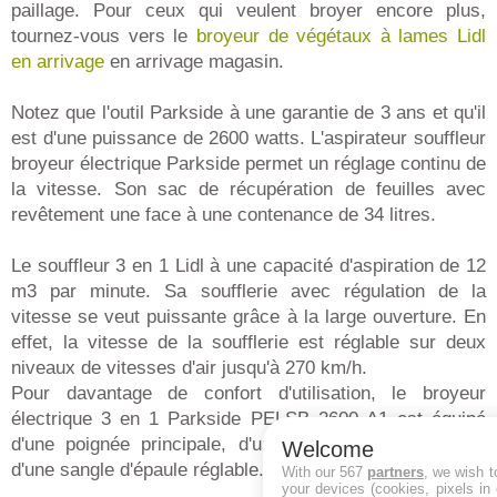
paillage. Pour ceux qui veulent broyer encore plus,
tournez-vous vers le
broyeur de végétaux à lames Lidl
en arrivage
en arrivage magasin.
Notez que l'outil Parkside à une garantie de 3 ans et qu'il
est d'une puissance de 2600 watts. L'aspirateur souffleur
broyeur électrique Parkside permet un réglage continu de
la vitesse. Son sac de récupération de feuilles avec
revêtement une face à une contenance de 34 litres.
Le souffleur 3 en 1 Lidl à une capacité d'aspiration de 12
m3 par minute. Sa soufflerie avec régulation de la
vitesse se veut puissante grâce à la large ouverture. En
effet, la vitesse de la soufflerie est réglable sur deux
niveaux de vitesses d'air jusqu'à 270 km/h.
Pour davantage de confort d'utilisation, le broyeur
électrique 3 en 1 Parkside PELSB 2600 A1 est équipé
d'une poignée principale, d'une poignée secondaire et
Welcome
d'une sangle d'épaule réglable.
With our 567
partners
, we wish t
your devices (cookies, pixels in