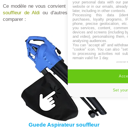
your personal data with our par
Ce modèle ne vous convient pas, découvrez le
broyeur
website or in our emails, alread
later, including in other contexts.
souffleur de Aldi
ou d'autres souffleurs broyeurs pour
Processing this data (identi
comparer :
purchases, loyalty programs, I
phone, precise geolocation, etc.
you services, content, commerc
devices and screens (including b
and video), personalising them, 
analysing audiences.
You can "accept all" and withdraw
"cookie" icon
. You can also "set
to processing activities not su
remain valid for 1 day.
powered 
Accep
Set your
Guede Aspirateur souffleur