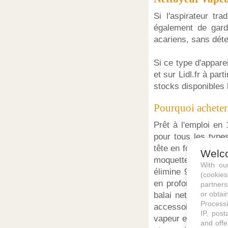
Si l'aspirateur tr
également de garde
acariens, sans déte
Si ce type d'appare
et sur Lidl.fr à par
stocks disponibles 
Pourquoi acheter 
Prêt à l'emploi en
pour tous les type
tête en forme de tr
Welc
moquette se clipsen
With o
élimine 99,99% des 
(cookie
en profondeur des 
partners
or obtain
balai nettoyeur va
Processi
accessoire moquette 
IP, post
vapeur en fonction 
and offe