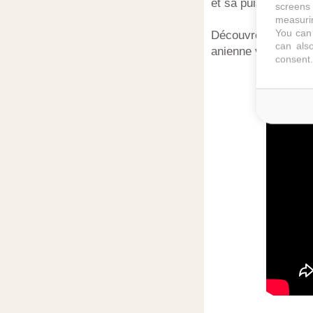
et sa puissance es
screens 
measurin
You can 
Découvrez comment
can also
anienne vidéo de la
consent.