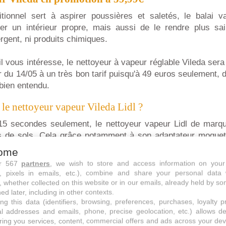
aditionnel sert à aspirer poussières et saletés, le balai 
r un intérieur propre, mais aussi de le rendre plus sain
rgent, ni produits chimiques.
il vous intéresse, le nettoyeur à vapeur réglable Vileda se
tir du 14/05 à un très bon tarif puisqu'à 49 euros seulement, 
bien entendu.
le nettoyeur vapeur Vileda Lidl ?
 15 secondes seulement, le nettoyeur vapeur Lidl de marque
s de sols. Cela grâce notamment à son adaptateur moquett
iangle pour les recoins ou les escaliers par exemple. Les ac
ome
t facilement. Il se veut être un allié pour éliminer les tâch
ur 567
partners
, we wish to store and access information on your
bactéries sans produits chimiques. Il a la faculté d'effec
s, pixels in emails, etc.), combine and share your personal data 
sols. Son cordon d'alimentation mesure 6 mètres pour plus
, whether collected on this website or in our emails, already held by so
ed later, including in other contexts.
peur Lidl Vileda steam est livré avec un lot de 3 housses 
ng this data (identifiers, browsing, preferences, purchases, loyalty 
inclus. Lors de l'utilisation on peut régler le bouton afin d'a
al addresses and emails, phone, precise geolocation, etc.) allows d
de ses besoins. En ce qui concerne le réservoir d'eau, il est
ring you services, content, commercial offers and ads across your de