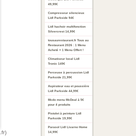
49,99€
Compresseur silencieux
Lidl Parkside 94€
Lidl hachoir multifonction
Silvercrest 14,99€
tousaurestaurant.fr Tous au
Restaurant 2026 : 1 Menu
Acheté = 1 Menu Offert !
Climatiseur local Lidl
Tronic 149€
Perceuse à percussion Lidl
Parkside 21,99€
Aspirateur eau et poussière
Lidl Parkside 44,99€
Mcdo menu McDeal à 5€
pour 4 produits
Pistolet à peinture Lidl
Parkside 19,99€
Parasol Lidl Livarno Home
fr)
14,99€