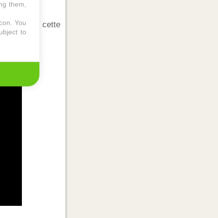
ing them,
icon
. You
lités dans cette
ubject to