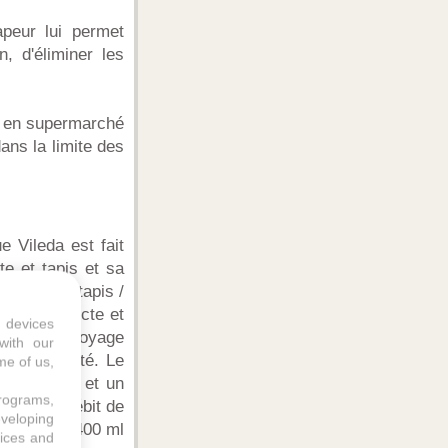
vapeur lui permet
, d'éliminer les
ra en supermarché
dans la limite des
 Vileda est fait
e et tapis et sa
cessoires tapis /
es, désinfecte et
 devices
tuer un nettoyage
with our
 de mobilité. Le
me of us,
microfibres et un
programs,
juster le débit de
eveloping
 d'environ 400 ml
vices and