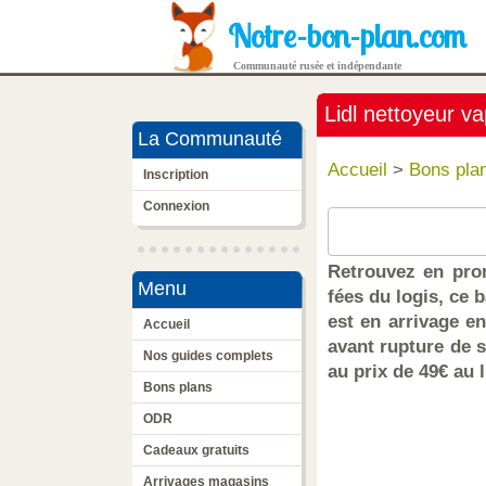
Notre-bon-plan.com
Communauté rusée et indépendante
Lidl nettoyeur v
La Communauté
Accueil
>
Bons pla
Inscription
Connexion
Retrouvez en prom
Menu
fées du logis, ce 
est en arrivage en
Accueil
avant rupture de s
Nos guides complets
au prix de 49€ au l
Bons plans
ODR
Cadeaux gratuits
Arrivages magasins