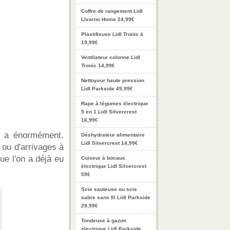
Coffre de rangement Lidl
Livarno Home 24,99€
Plastifieuse Lidl Tronic à
19,99€
Ventilateur colonne Lidl
Tronic 14,99€
Nettoyeur haute pression
Lidl Parkside 49,99€
Rape à légumes électrique
5 en 1 Lidl Silvercrest
16,99€
en a énormément.
Déshydrateur alimentaire
Lidl Silvercrest 14,99€
 ou d'arrivages à
ue l'on a déjà eu
Cuiseur à bocaux
électrique Lidl Silvercrest
59€
Scie sauteuse ou scie
sabre sans fil Lidl Parkside
29,99€
Tondeuse à gazon
électrique Lidl Parkside