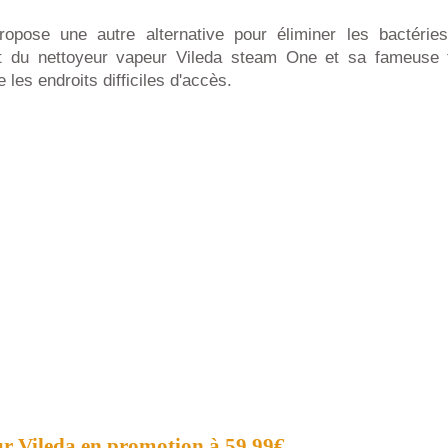
ropose une autre alternative pour éliminer les bactérie
git du nettoyeur vapeur Vileda steam One et sa fameuse tê
e les endroits difficiles d'accès.
r Vileda en promotion à 59,99€