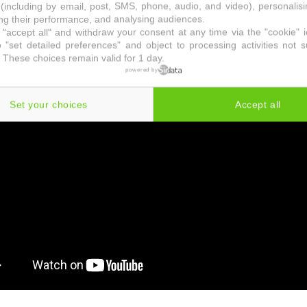
t de 1550 W.
(including by email, post, SMS, phone, audio, and video), personalis
g their performance, and analysing audiences.
"accept all" and withdraw your consent at any time via the "cookie" 
 utiliser le nettoyeur vapeur Vileda et ses fonctionna
 "set detailed preferences" and object to processing activities not s
 pub TV Lidl.
 These choices remain valid for 1 day.
powered by
Set your choices
Accept all