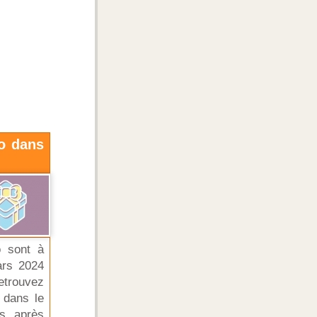
o dans
o sont à
ars 2024
etrouvez
 dans le
s après