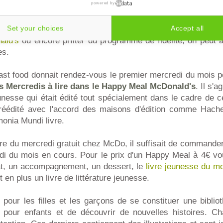
powered by
bel et bien MacDo. En plus de ses
nouveaux burgers McDo
q
de l'année, le numéro 1 du burger attache une attention tou
Set your choices
Accept all
 En effet, si l'on peut
fêter son anniversaire au McDo
, y
ald's
ou encore prfiter du programme de fidélité, on peut 
es.
ast food donnait rendez-vous le premier mercredi du mois p
es Mercredis à lire dans le Happy Meal McDonald's
. Il s'a
jeunesse qui était édité tout spécialement dans le cadre de 
réédité avec l'accord des maisons d'édition comme Hachet
onia Mundi livre.
ivre du mercredi gratuit chez McDo, il suffisait de comman
di du mois en cours. Pour le prix d'un Happy Meal à 4€ v
at, un accompagnement, un dessert, le
livre jeunesse du m
n plus un livre de littérature jeunesse.
pour les filles et les garçons de se constituer une biblio
es pour enfants et de découvrir de nouvelles histoires. Ch