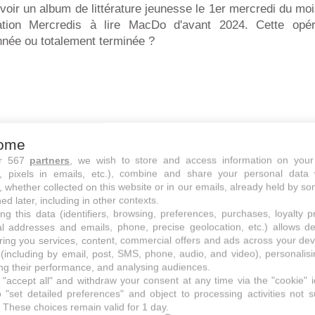
cevoir un album de littérature jeunesse le 1er mercredi du mo
ation Mercredis à lire MacDo d'avant 2024. Cette opéra
nnée ou totalement terminée ?
ome
ur 567
partners
, we wish to store and access information on your
s, pixels in emails, etc.), combine and share your personal data 
, whether collected on this website or in our emails, already held by so
ed later, including in other contexts.
ng this data (identifiers, browsing, preferences, purchases, loyalty 
al addresses and emails, phone, precise geolocation, etc.) allows d
ring you services, content, commercial offers and ads across your de
(including by email, post, SMS, phone, audio, and video), personalis
g their performance, and analysing audiences.
"accept all" and withdraw your consent at any time via the "cookie" 
 les mercredis à lire album de lecture offert
 "set detailed preferences" and object to processing activities not s
 enseigne de restos rapides qui ne cesse de proposer
 These choices remain valid for 1 day.