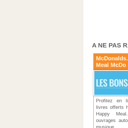
A NE PAS 
McDonalds.f
Meal McDo 
Profitez en l
livres offerts
Happy Meal
ouvrages auto
musique.