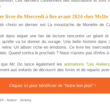
tention. Ces derniers contiennent des illustrations et sont
s.
ier livre du Mercredi à lire avant 2024 chez McDo 
 été choisi en dernier est La moustache de Monette de Ca
di dans lequel une fan de lecture rencontre un géant et
qu'elle va lui donner du ourage. Une belle histoire dans 
à relire. Un album riche en émotions. Ce livre les mercredi
date. Quand sortira le prochain ? Nous n'avons pas d'infos à 
e que Mc Do lance également les
animations "Les Atelier
ement aux enfants de découvrir des livres et de repartir ave
Cliquez ici pour bénéficier de "Notre bon plan" !
024
- Auteur : Jeremy