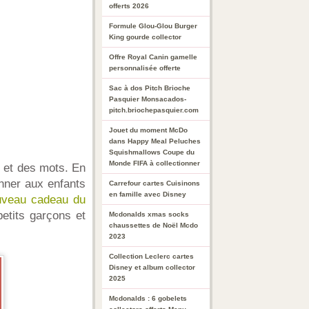
offerts 2026
Formule Glou-Glou Burger
King gourde collector
Offre Royal Canin gamelle
personnalisée offerte
Sac à dos Pitch Brioche
Pasquier Monsacados-
pitch.briochepasquier.com
Jouet du moment McDo
dans Happy Meal Peluches
Squishmallows Coupe du
Monde FIFA à collectionner
s et des mots. En
onner aux enfants
Carrefour cartes Cuisinons
en famille avec Disney
uveau cadeau du
petits garçons et
Mcdonalds xmas socks
chaussettes de Noël Mcdo
2023
Collection Leclerc cartes
Disney et album collector
2025
Mcdonalds : 6 gobelets