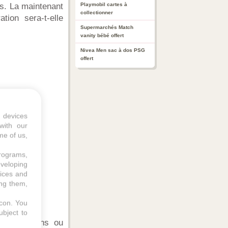
is. La maintenant
Playmobil cartes à
collectionner
tion sera-t-elle
Supermarchés Match
vanity bébé offert
Nivea Men sac à dos PSG
offert
 devices
with our
me of us,
programs,
eveloping
vices and
ing them,
icon
. You
ubject to
 des actions ou