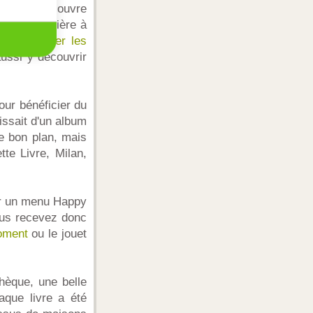
ue l'on découvre
te particulière à
collectionner les
aussi y découvrir
our bénéficier du
gissait d'un album
ce bon plan, mais
te Livre, Milan,
der un menu Happy
ous recevez donc
oment
ou le jouet
thèque, une belle
aque livre a été