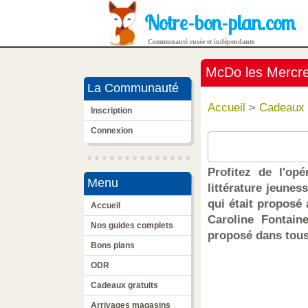
Notre-bon-plan.com
Communauté rusée et indépendante
McDo les Mercred
La Communauté
Accueil
>
Cadeaux 
Inscription
Connexion
Profitez de l'op
Menu
littérature jeune
qui était proposé
Accueil
Caroline Fontain
Nos guides complets
proposé dans tous 
Bons plans
ODR
Cadeaux gratuits
Arrivages magasins