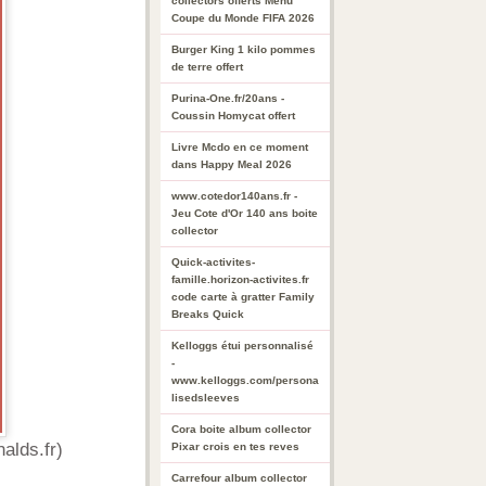
collectors offerts Menu
Coupe du Monde FIFA 2026
Burger King 1 kilo pommes
de terre offert
Purina-One.fr/20ans -
Coussin Homycat offert
Livre Mcdo en ce moment
dans Happy Meal 2026
www.cotedor140ans.fr -
Jeu Cote d'Or 140 ans boite
collector
Quick-activites-
famille.horizon-activites.fr
code carte à gratter Family
Breaks Quick
Kelloggs étui personnalisé
-
www.kelloggs.com/persona
lisedsleeves
Cora boite album collector
alds.fr)
Pixar crois en tes reves
Carrefour album collector