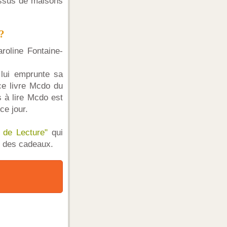
 issus de maisons
?
roline Fontaine-
 lui emprunte sa
ce livre Mcdo du
s à lire Mcdo est
ce jour.
s de Lecture"
qui
c des cadeaux.