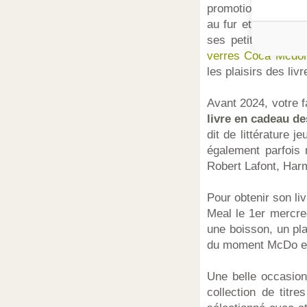
promotions, c'est 
au fur et à mesure 
ses petits clients.
verres Coca Mcdon
les plaisirs des livr
Avant 2024, votre f
livre en cadeau d
dit de littérature 
également parfois 
Robert Lafont, Harm
Pour obtenir son l
Meal le 1er mercre
une boisson, un pl
du moment McDo et e
Une belle occasion 
collection de titr