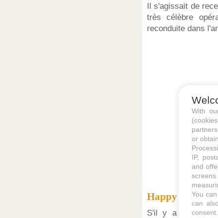
Il s'agissait de re
très célèbre opér
reconduite dans l'a
Welc
With o
(cookie
partners
or obtain
Processi
IP, post
and offe
screens 
measurin
You can 
Happy Meal livre
can also
S'il y a bien une
consent.