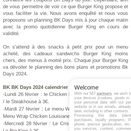
de vous permettre de voir ce que Burger King propose et
vous faciliter la vie. Nous avons enquêté et nous vous
proposons un planning BK Days mis à jour chaque matin
avec la promo quotidienne Burger King en cours de
validité.
On s'attend à des snacks à petit prix pour un menu
acheté, des cadeaux sandwichs Burger King moins
chers, des menus à moitié prix. Chaque jour Burger King
va dévoiler le planning des bons plans et promotions Bk
Days 2024.
Welcome
BK BK Days 2024 calendrier des offres du jour :
With our 567
partners
, we wish t
-Lundi 26 février : le Chicken Louisiane Steakhouse à 3€
your devices (cookies, pixels in
/ le Steakhouse à 3€.
your personal data with our par
website or in our emails, alread
-Mardi 27 février : Le menu Wrap Crousty Chèvre à 5€ /
later, including in other contexts.
Processing this data (identi
Menu Wrap Chicken Louisiane à 5€.
purchases, loyalty programs, I
-Mercredi 28 février : Le Crispy Chicken Cheese à 3€ /
phone, precise geolocation, etc.
you services, content, commerc
Le Big King à 3€.