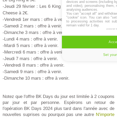
devices and screens (including b
and video), personalising them, 
-Jeudi 29 février : Les 6 King Nuggets à 2€ / Les 6 Chili
analysing audiences.
Cheese à 2€.
You can "accept all" and withdraw
"cookie" icon
. You can also "set
-Vendredi 1er mars : offre à venir.
to processing activities not su
remain valid for 1 day.
-Samedi 2 mars : offre à venir.
powered 
-Dimanche 3 mars : offre à venir.
-Lundi 4 mars : offre à venir.
Accep
-Mardi 5 mars : offre à venir.
-Mercredi 6 mars : offre à venir.
Set your
-Jeudi 7 mars : offre à venir.
-Vendredi 8 mars : offre à venir.
-Samedi 9 mars : offre à venir.
-Dimanche 10 mars : offre à venir.
Notez que l'offre BK Days du jour est limitée à 2 coupons
par jour et par personne. Espérons un retour de
l'opération BK Days 2024 plus tard dans l'année avec de
nouvelles suprises ou pourquoi pas une autre
N'importe