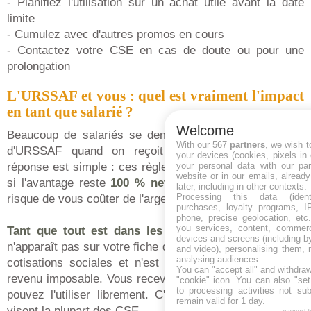
- Planifiez l'utilisation sur un achat utile avant la date
limite
- Cumulez avec d'autres promos en cours
- Contactez votre CSE en cas de doute ou pour une
prolongation
L'URSSAF et vous : quel est vraiment l'impact
en tant que salarié ?
Welcome
Beaucoup de salariés se demandent pourquoi on parle
With our 567
partners
, we wish t
d'URSSAF quand on reçoit un chèque cadeau. La
your devices (cookies, pixels in
your personal data with our par
réponse est simple : ces règles déterminent directement
website or in our emails, alread
si l'avantage reste
100 % net
dans votre poche ou s'il
later, including in other contexts.
Processing this data (identi
risque de vous coûter de l'argent au final.
purchases, loyalty programs, I
phone, precise geolocation, etc.
you services, content, commerc
Tant que tout est dans les clous
, le chèque cadeau
devices and screens (including b
n'apparaît pas sur votre fiche de paie, n'est pas soumis à
and video), personalising them, 
analysing audiences.
cotisations sociales et n'est pas considéré comme un
You can "accept all" and withdraw
revenu imposable. Vous recevez la valeur totale et vous
"cookie" icon
. You can also "set
to processing activities not su
pouvez l'utiliser librement. C'est le scénario idéal que
remain valid for 1 day.
visent la plupart des CSE.
powered 