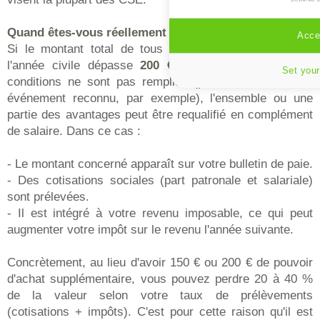
Quand êtes-vous réellement impacté ?
Accep
Si le montant total de tous vos chèques cadeaux de
l'année civile dépasse
200 €
(seuil 2026), ou si les
Set your
conditions ne sont pas remplies (pas de lien avec un
événement reconnu, par exemple), l'ensemble ou une
partie des avantages peut être requalifié en complément
de salaire. Dans ce cas :
- Le montant concerné apparaît sur votre bulletin de paie.
- Des cotisations sociales (part patronale et salariale)
sont prélevées.
- Il est intégré à votre revenu imposable, ce qui peut
augmenter votre impôt sur le revenu l'année suivante.
Concrètement, au lieu d'avoir 150 € ou 200 € de pouvoir
d'achat supplémentaire, vous pouvez perdre 20 à 40 %
de la valeur selon votre taux de prélèvements
(cotisations + impôts). C'est pour cette raison qu'il est