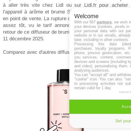
à aller très vite chez Lidl ou sur Lidl.fr pour acheter
l'appareil à arôme et brume Silvercrest dès son arrivée
Welcome
en point de vente. La rupture de stock risque de survenir
With our 567
partners
, we wish t
assez tôt, vu le tarif annoncé de 14,99€. La date de
your devices (cookies, pixels in
your personal data with our par
retour de ce diffuseur de brume ultrasons Lidl est le jeudi
website or in our emails, alread
11 décembre 2025.
later, including in other contexts.
Processing this data (identi
purchases, loyalty programs, I
Comparez avec d'autres diffuseurs en ligne :
phone, precise geolocation, etc.
you services, content, commerc
devices and screens (including b
and video), personalising them, 
analysing audiences.
You can "accept all" and withdraw
"cookie" icon
. You can also "set
to processing activities not su
remain valid for 1 day.
powered 
Accep
Set your