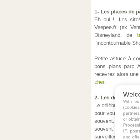
1- Les places de p
Eh oui !, Les site
Veepee.fr (ex Vent
Disneyland, de
b
l'incontournable 
Petite astuce à co
bons plans parc A
recevrez alors une 
cher
.
Welc
2- Les deals bille
With o
Le célèbre site d'a
(cookie
pour vous des réduc
partners
or obtain
souvent. Deal Group
Processi
souvent à cette a
IP, post
surveiller pour réal
and offe