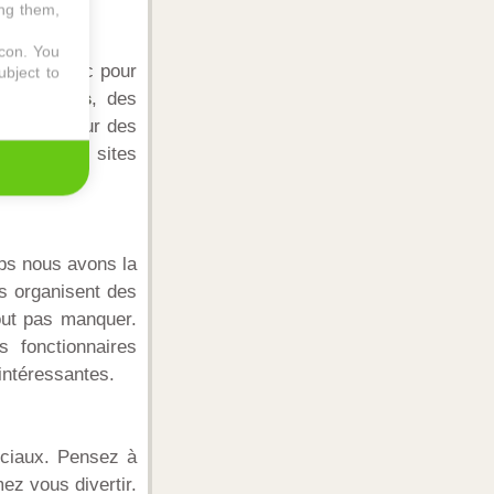
ing them,
icon
. You
 codes reduc pour
ubject to
oins chers
, des
remises pour des
. Parmi ces sites
emps nous avons la
s organisent des
tout pas manquer.
s fonctionnaires
 intéressantes.
ociaux. Pensez à
ez vous divertir.