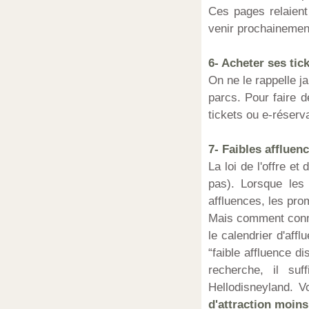
Ces pages relaient
venir prochainemen
6- Acheter ses tic
On ne le rappelle j
parcs. Pour faire d
tickets ou e-réser
7- Faibles affluen
La loi de l'offre e
pas). Lorsque les 
affluences, les pro
Mais comment conna
le calendrier d'aff
“faible affluence 
recherche, il su
Hellodisneyland. V
d'attraction moins