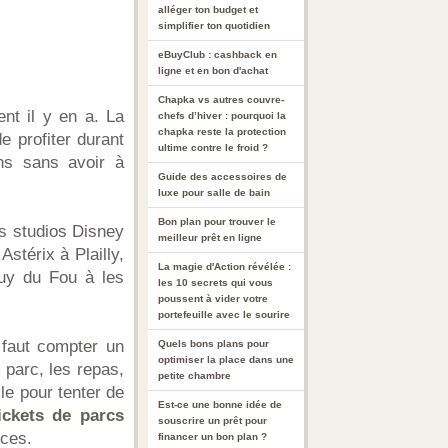
alléger ton budget et
simplifier ton quotidien
eBuyClub : cashback en
ligne et en bon d'achat
Chapka vs autres couvre-
nt il y en a. La
chefs d’hiver : pourquoi la
chapka reste la protection
e profiter durant
ultime contre le froid ?
ns sans avoir à
Guide des accessoires de
luxe pour salle de bain
Bon plan pour trouver le
es studios Disney
meilleur prêt en ligne
Astérix à Plailly,
La magie d'Action révélée :
Puy du Fou à les
les 10 secrets qui vous
poussent à vider votre
portefeuille avec le sourire
 faut compter un
Quels bons plans pour
optimiser la place dans une
u parc, les repas,
petite chambre
lle pour tenter de
Est-ce une bonne idée de
ickets de parcs
souscrire un prêt pour
uces.
financer un bon plan ?