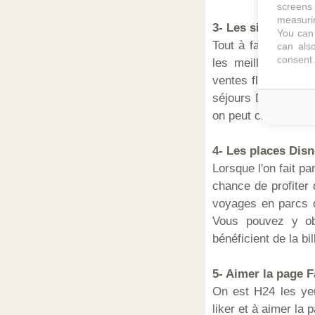
screens 
measurin
3- Les sites de bo
You can 
Tout à fait, cela 
can also
consent.
les meilleurs par
ventes flash Disne
séjours Disney à No
on peut citer Oopa
4- Les places Disn
Lorsque l'on fait pa
chance de profiter
voyages en parcs d'
Vous pouvez y obt
bénéficient de la bi
5- Aimer la page 
On est H24 les ye
liker et à aimer la