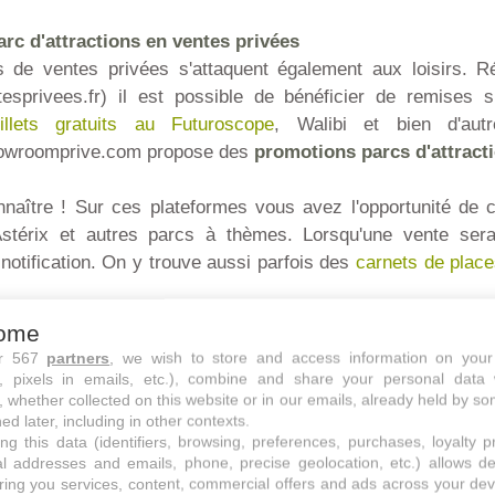
arc d'attractions en ventes privées
s de ventes privées s'attaquent également aux loisirs. R
esprivees.fr) il est possible de bénéficier de remises s
illets gratuits au Futuroscope
, Walibi et bien d'au
Showroomprive.com propose des
promotions parcs d'attract
nnaître ! Sur ces plateformes vous avez l'opportunité de c
stérix et autres parcs à thèmes. Lorsqu'une vente sera
notification. On y trouve aussi parfois des
carnets de plac
ome
ts parcs d'attractions sur Groupon
ur 567
partners
, we wish to store and access information on your
chats groupés, prisé pour ses deals du jour et promos local
s, pixels in emails, etc.), combine and share your personal data 
tions pour vos sorties en famille. La bonne nouvelle c'est 
, whether collected on this website or in our emails, already held by so
ed later, including in other contexts.
on Disney, Parc St Paul, Mer de Sable, pour les trouver c'
ng this data (identifiers, browsing, preferences, purchases, loyalty 
dresse qu'ils se cachent www.groupon.fr/bon-plan/parcs-
al addresses and emails, phone, precise geolocation, etc.) allows d
iser de bonnes affaires.
ring you services, content, commercial offers and ads across your de