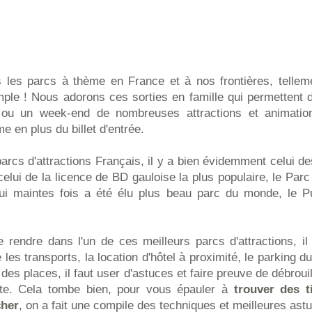
les parcs à thème en France et à nos frontières, telleme
mple ! Nous adorons ces sorties en famille qui permettent d
 ou un week-end de nombreuses attractions et animatio
e en plus du billet d'entrée.
arcs d'attractions Français, il y a bien évidemment celui d
elui de la licence de BD gauloise la plus populaire, le Parc 
qui maintes fois a été élu plus beau parc du monde, le 
 rendre dans l'un de ces meilleurs parcs d'attractions, il
les transports, la location d'hôtel à proximité, le parking d
 des places, il faut user d'astuces et faire preuve de débroui
note. Cela tombe bien, pour vous épauler à
trouver des t
cher
, on a fait une compile des techniques et meilleures ast