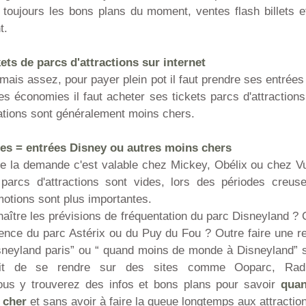
 toujours les bons plans du moment, ventes flash billets e
t.
kets de parcs d'attractions sur internet
amais assez, pour payer plein pot il faut prendre ses entrée
es économies il faut acheter ses tickets parcs d'attractions
vations sont généralement moins chers.
ces = entrées Disney ou autres moins chers
t de la demande c'est valable chez Mickey, Obélix ou chez V
parcs d'attractions sont vides, lors des périodes creus
motions sont plus importantes.
ître les prévisions de fréquentation du parc Disneyland ?
luence du parc Astérix ou du Puy du Fou ? Outre faire une 
disneyland paris” ou “ quand moins de monde à Disneyland” 
ffit de se rendre sur des sites comme Ooparc, Radi
ous y trouverez des infos et bons plans pour savoir
quan
 cher
et sans avoir à faire la queue longtemps aux attractio