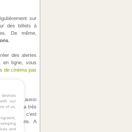
égulièrement sur
ur des billets à
tres. De même,
ions
.
réer des alertes
 en ligne, vous
es de cinéma pas
 devices
es, négocie aussi
with our
qu'il y en a très
me of us,
est facile, c'est
programs,
d-attractions. A
eveloping
vices and