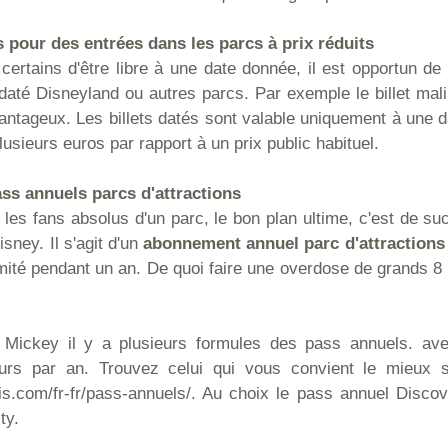
és pour des entrées dans les parcs à prix réduits
ertains d'être libre à une date donnée, il est opportun de 
t daté Disneyland ou autres parcs. Par exemple le billet mal
avantageux. Les billets datés sont valable uniquement à une 
lusieurs euros par rapport à un prix public habituel.
ss annuels parcs d'attractions
 les fans absolus d'un parc, le bon plan ultime, c'est de 
sney. Il s'agit d'un
abonnement annuel parc d'attractions
imité pendant un an. De quoi faire une overdose de grands 
Mickey il y a plusieurs formules des pass annuels. ave
urs par an. Trouvez celui qui vous convient le mieux s
s.com/fr-fr/pass-annuels/. Au choix le pass annuel Discov
ty.