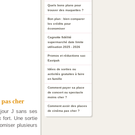
Quels bons plans pour
trouver des maquettes ?
Bon plan : bien comparer
les crédits pour
économiser
Cagnotte fidélité
supermarché date limite
utilisation 2025 - 2026
Promos et réductions sac
Eastpak
Idées de sorties ou
activités gratuites à faire
en famille
Comment payer sa place
de concert ou spectacle
moins cher ?
s pas cher
Comment avoir des places
 jour J sans ses
de cinéma pas cher ?
 fort. Une sortie
nomiser plusieurs