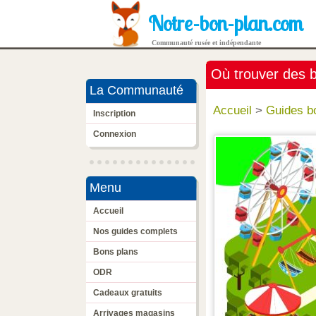
Notre-bon-plan.com
Communauté rusée et indépendante
Où trouver des bi
La Communauté
Accueil
>
Guides b
Inscription
Connexion
Menu
Accueil
Nos guides complets
Bons plans
ODR
Cadeaux gratuits
Arrivages magasins