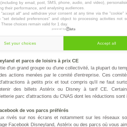
(including by email, post, SMS, phone, audio, and video), personalis
g their performance, and analysing audiences.
ns plans pour parcs d'attractions et de loisirs
"accept all" and withdraw your consent at any time via the "cookie" 
existe et ces derniers permettent de retrouver de nombreux
 "set detailed preferences" and object to processing activities not s
 These choices remain valid for 1 day.
cs d'attractions. On y trouve des
billets pour Astérix m
powered by
yland et toutes sortes d'aubaines comme par exemple des 
ël ou des offres pour Astérix peur sur le parc à Halloween
Set your choices
Accept all
rc.com.
eyland et parcs de loisirs à prix CE
rtie d'un grand groupe ou d'une collectivité, la plupart du t
 des actions menées par le comité d'entreprise. Ces comité
attractions à petits prix et tout compris qu'il ne faut sur
enir des billets Astérix ou Disney à tarif CE. Certain
lletterie parc d'attractions du CNAS dont les réductions sont
Facebook de vos parcs préférés
ux rivés sur nos écrans et notamment sur les réseaux s
 page Facebook Disneyland, Astérix ou des parcs où vous aim