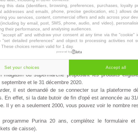
ng this data (identifiers, browsing, preferences, purchases, loyalty 
plans pour les animaux ont l'habitude de bénéficier de
al addresses and emails, phone, precise geolocation, etc.) allows d
si d'obtenir des lots en récompenses. Si dernièrement on a
ring you services, content, commercial offers and ads across your de
(including by email, post, SMS, phone, audio, and video), personalis
te dans le cadre de la campagne Assiette vide garantie, aujou
g their performance, and analysing audiences.
s allez pouvoir recevoir un cadeau. Il s'agit d'un coussi
"accept all" and withdraw your consent at any time via the "cookie" 
 euros.
 "set detailed preferences" and object to processing activities not s
 These choices remain valid for 1 day.
e ?
powered by
aut acheter au moins 3 packs de 3kg de croquettes Purina 
Set your choices
Accept all
 magasin ou supermarché proposant les produits éligible
er septembre et le 31 décembre 2020.
arder, il est demandé de se connecter sur la plateforme dé
. En effet, si la date butoir de fin d'opé est annoncée au 31
ée. Il y en a seulement 2000, vous pouvez voir le nombre re
u programme Purina 20 ans, complétez le formulaire et 
ckets de caisse).