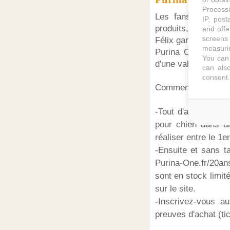
Processi
Les fans de bons 
IP, post
produits, mais aus
and offe
screens 
Félix gamelle offer
measurin
Purina One que vou
You can 
d'une valeur de 125
can also
consent.
Comment ça march
-Tout d'abord il f
pour chien dans un
réaliser entre le 1
-Ensuite et sans t
Purina-One.fr/20ans
sont en stock limit
sur le site.
-Inscrivez-vous a
preuves d'achat (ti