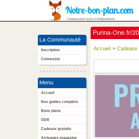
Notre-bon-plan.com
Communauté rusée et indépendante
Purina-One.fr/20
La Communauté
Accueil
>
Cadeaux 
Inscription
Connexion
Menu
Accueil
Nos guides complets
Bons plans
ODR
Cadeaux gratuits
Arrivages magasins