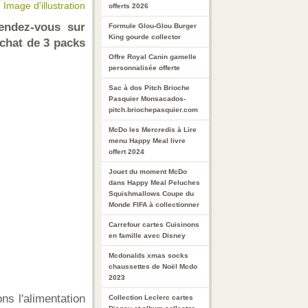
Image d'illustration
offerts 2026
endez-vous sur
Formule Glou-Glou Burger
King gourde collector
achat de 3 packs
Offre Royal Canin gamelle
personnalisée offerte
Sac à dos Pitch Brioche
Pasquier Monsacados-
pitch.briochepasquier.com
McDo les Mercredis à Lire
menu Happy Meal livre
offert 2024
Jouet du moment McDo
dans Happy Meal Peluches
Squishmallows Coupe du
Monde FIFA à collectionner
Carrefour cartes Cuisinons
en famille avec Disney
Mcdonalds xmas socks
chaussettes de Noël Mcdo
2023
s l'alimentation
Collection Leclerc cartes