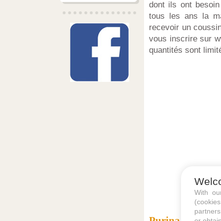
dont ils ont besoi
tous les ans la ma
recevoir un coussi
vous inscrire sur 
quantités sont limit
Welc
With o
(cookie
partners
Purina One 20 a
or obtain