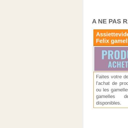
A NE PAS 
Assiettevide
Felix gamell
Faites votre d
l'achat de pro
ou les gamelle
gamelles 
disponibles.