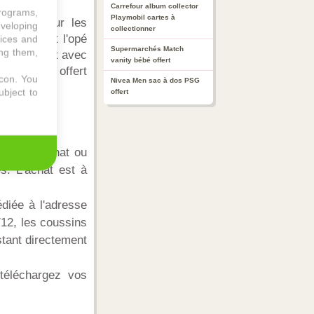
Carrefour album collector
programs,
Playmobil cartes à
 promos sur les
eveloping
collectionner
 découvert l'opé
vices and
Supermarchés Match
ing them,
rd'hui c'est avec
vanity bébé offert
n Homycat offert
icon
. You
Nivea Men sac à dos PSG
ubject to
offert
One pour chat ou
s. L'achat est à
diée à l'adresse
/12, les coussins
stant directement
téléchargez vos