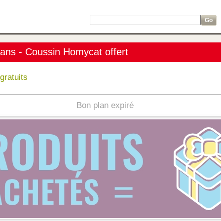
ans - Coussin Homycat offert
gratuits
Bon plan expiré