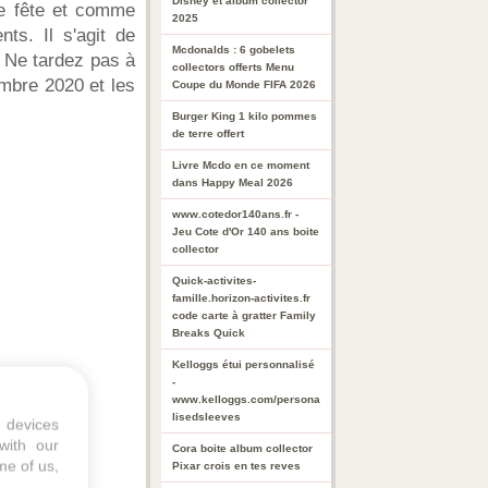
Disney et album collector
se fête et comme
2025
ts. Il s'agit de
Mcdonalds : 6 gobelets
 Ne tardez pas à
collectors offerts Menu
embre 2020 et les
Coupe du Monde FIFA 2026
Burger King 1 kilo pommes
de terre offert
Livre Mcdo en ce moment
dans Happy Meal 2026
www.cotedor140ans.fr -
Jeu Cote d'Or 140 ans boite
collector
Quick-activites-
famille.horizon-activites.fr
code carte à gratter Family
Breaks Quick
Kelloggs étui personnalisé
-
www.kelloggs.com/persona
lisedsleeves
 devices
with our
Cora boite album collector
me of us,
Pixar crois en tes reves