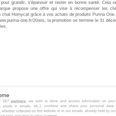
n pour grandir, s'épanouir et rester en bonne santé. Cela 
rque propose une offre qui vise à récompenser les clien
n chat Homycat grâce à vos achats de produits Purina One.
www.purina-one.fr/20ans, la promotion se termine le 31 déc
ées.
ome
ur 567
partners
, we wish to store and access information on your
s, pixels in emails, etc.), combine and share your personal data 
, whether collected on this website or in our emails, already held by so
ns coussin Homycat gratuit Purina-One.fr/20ans
ed later, including in other contexts.