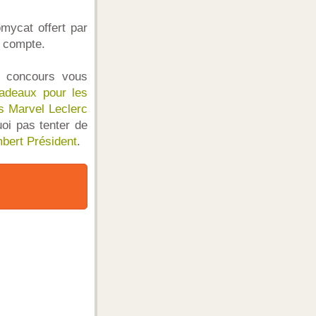
omycat offert par
n compte.
x concours vous
adeaux pour les
es Marvel Leclerc
uoi pas tenter de
bert Président
.