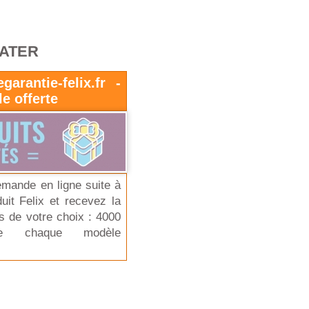
RATER
garantie-felix.fr -
e offerte
emande en ligne suite à
duit Felix et recevez la
s de votre choix : 4000
de chaque modèle