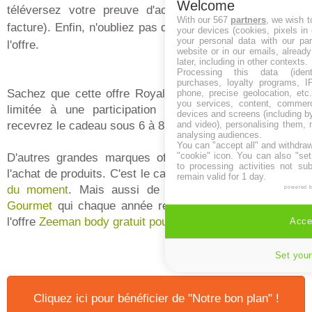
Welcome
téléversez votre preuve d'achat (ticket de caisse ou
With our 567
partners
, we wish t
facture). Enfin, n'oubliez pas d'accepter les modalités de
your devices (cookies, pixels in
your personal data with our par
l'offre.
website or in our emails, alread
later, including in other contexts.
Processing this data (identi
purchases, loyalty programs, I
Sachez que cette offre Royal Canin gamelle offerte est
phone, precise geolocation, etc.
you services, content, commerc
limitée à une participation par animal et que vous
devices and screens (including b
recevrez le cadeau sous 6 à 8 semaines.
and video), personalising them, 
analysing audiences.
You can "accept all" and withdraw
"cookie" icon
. You can also "set
D'autres grandes marques offrent des cadeaux contre
to processing activities not su
l'achat de produits. C'est le cas de l'offre
cadeau Bledina
remain valid for 1 day.
du moment
. Mais aussi de l'opération
cadeau Purina
powered 
Gourmet
qui chaque année revient. À ne pas manquer,
l'offre
Zeeman body gratuit pour les bébés
.
Accep
Set your
Cliquez ici pour bénéficier de "Notre bon plan" !