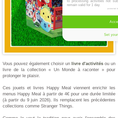
to processing activities not su
remain valid for 1 day.
powered 
Accep
Set your
Vous pouvez également choisir un
livre d'activités
ou un
livre de la collection « Un Monde à raconter » pour
prolonger le plaisir.
Ces jouets et livres Happy Meal viennent enrichir les
menus Happy Meal à partir de 4€ pour une durée limitée
(à partir du 9 juin 2026). Ils remplacent les précédentes
collections comme Stranger Things.