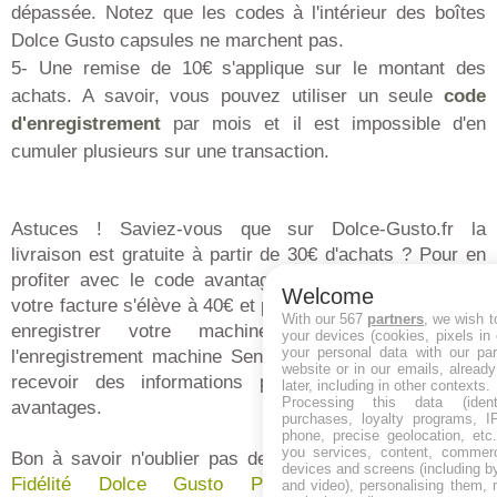
dépassée. Notez que les codes à l'intérieur des boîtes
Dolce Gusto capsules ne marchent pas.
5- Une remise de 10€ s'applique sur le montant des
achats. A savoir, vous pouvez utiliser un seule
code
d'enregistrement
par mois et il est impossible d'en
cumuler plusieurs sur une transaction.
Astuces ! Saviez-vous que sur Dolce-Gusto.fr la
livraison est gratuite à partir de 30€ d'achats ? Pour en
profiter avec le code avantage, il faut que le total de
Welcome
votre facture s'élève à 40€ et plus. Enfin, n'hésitez pas à
With our 567
partners
, we wish t
enregistrer votre machine, tout comme pour
your devices (cookies, pixels in
your personal data with our par
l'enregistrement machine Senseo, cela vous permet de
website or in our emails, alread
recevoir des informations pratiques et parfois des
later, including in other contexts.
Processing this data (identi
avantages.
purchases, loyalty programs, I
phone, precise geolocation, etc.
you services, content, commerc
Bon à savoir n'oublier pas de
saisir en ligne vos point
devices and screens (including b
Fidélité Dolce Gusto Premio sur www.dolce-
and video), personalising them, 