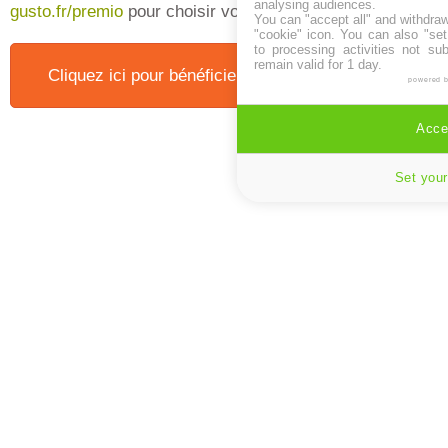
analysing audiences.
gusto.fr/premio
pour choisir vos cadeaux.
You can "accept all" and withdraw
"cookie" icon
. You can also "set
to processing activities not su
remain valid for 1 day.
Cliquez ici pour bénéficier de "Notre bon plan" !
powered 
Accep
Set your