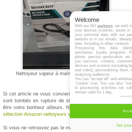
Welcome
With our 567
partners
, we wish t
your devices (cookies, pixels in
your personal data with our par
website or in our emails, alread
later, including in other contexts.
Processing this data (identi
purchases, loyalty programs, I
phone, precise geolocation, etc.
you services, content, commerc
devices and screens (including b
and video), personalising them, 
Nettoyeur vapeur à main Lidl (vu en magasin)
analysing audiences.
You can "accept all" and withdraw
"cookie" icon
. You can also "set
to processing activities not su
remain valid for 1 day.
Si cet article ne vous convient pas ou que les magasins
powered 
sont tombés en rupture de stock, vous trouverez peut-
être votre bonheur ailleurs. N'hésitez pas à consulter la
Accep
sélection Amazon nettoyeurs vapeur à main
du moment.
Set your
Si vous ne retrouvez pas le mode d'emploi Lidl nettoyeur