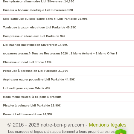
Déshydrateur alimentaire Lidl Silvercrest 14,99€
Cuiseur à bocaux électrique Lidl Silvercrest 59€
Scie sauteuse ou scie sabre sans fil Lidl Parkside 29,99€
Tondeuse à gazon électrique Lidl Parkside 49,99€
Compresseur silencieux Lidl Parkside 94€
Lidl hachoir multifonction Silvercrest 14,99€
tousaurestaurant.fr Tous au Restaurant 2026 : 1 Menu Acheté = 1 Menu Offert !
Climatiseur local Lidl Tronic 149€
Perceuse à percussion Lidl Parkside 21,99€
Aspirateur eau et poussière Lidl Parkside 44,99€
Lidl nettoyeur vapeur Vileda 49€
Mcdo menu McDeal à 5€ pour 4 produits
Pistolet à peinture Lidl Parkside 19,99€
Parasol Lidl Livarno Home 14,99€
© 2016 - 2026 notre-bon-plan.com -
Mentions légales
Les marques et logos cités appartiennent à leurs propriétaires respectifs.