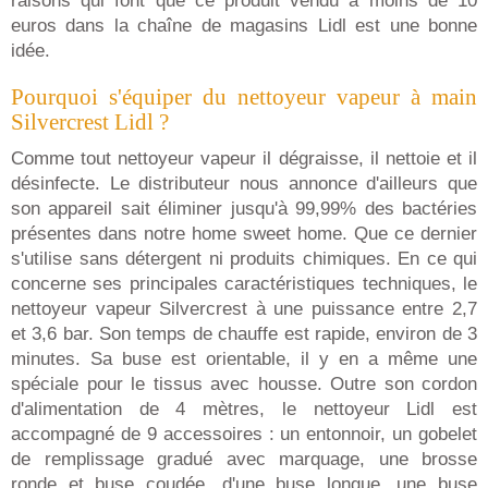
raisons qui font que ce produit vendu à moins de 10
euros dans la chaîne de magasins Lidl est une bonne
idée.
Pourquoi s'équiper du nettoyeur vapeur à main
Silvercrest Lidl ?
Comme tout nettoyeur vapeur il dégraisse, il nettoie et il
désinfecte. Le distributeur nous annonce d'ailleurs que
son appareil sait éliminer jusqu'à 99,99% des bactéries
présentes dans notre home sweet home. Que ce dernier
s'utilise sans détergent ni produits chimiques. En ce qui
concerne ses principales caractéristiques techniques, le
nettoyeur vapeur Silvercrest à une puissance entre 2,7
et 3,6 bar. Son temps de chauffe est rapide, environ de 3
minutes. Sa buse est orientable, il y en a même une
spéciale pour le tissus avec housse. Outre son cordon
d'alimentation de 4 mètres, le nettoyeur Lidl est
accompagné de 9 accessoires : un entonnoir, un gobelet
de remplissage gradué avec marquage, une brosse
ronde et buse coudée, d'une buse longue, une buse