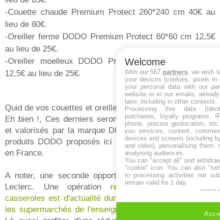
-Couette chaude Premium Protect 260*240 cm 40€ au
lieu de 80€.
-Oreiller ferme DODO Premium Protect 60*60 cm 12,5€
au lieu de 25€.
-Oreiller moelleux DODO Premium Protect 60*60 cm
Welcome
With our 567
partners
, we wish t
12,5€ au lieu de 25€.
your devices (cookies, pixels in
your personal data with our par
website or in our emails, alread
later, including in other contexts.
Quid de vos couettes et oreillers ramenés chez Leclerc ?
Processing this data (identi
purchases, loyalty programs, I
Eh bien !, Ces derniers seront pris en charge, recyclés
phone, precise geolocation, etc.
et valorisés par la marque DODO. Pour information les
you services, content, commerc
devices and screens (including b
produits DODO proposés ici par Leclerc sont fabriqués
and video), personalising them, 
en France.
analysing audiences.
You can "accept all" and withdraw
"cookie" icon
. You can also "set
A noter, une seconde opportunité s'offre à vous chez
to processing activities not su
remain valid for 1 day.
Leclerc. Une opération
reprise poêle, faitout et
powered 
casseroles est d'actualité durant la même période dans
les supermarchés de l'enseigne avec la marque Sitram
.
Accep