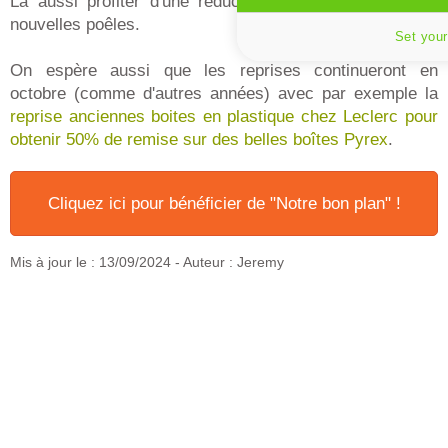
Là aussi profiter d'une réduc de 50% pour l'achat de
nouvelles poêles.
Set your
On espère aussi que les reprises continueront en
octobre (comme d'autres années) avec par exemple la
reprise anciennes boites en plastique chez Leclerc pour
obtenir 50% de remise sur des belles boîtes Pyrex
.
Cliquez ici pour bénéficier de "Notre bon plan" !
Mis à jour le :
13/09/2024
- Auteur : Jeremy